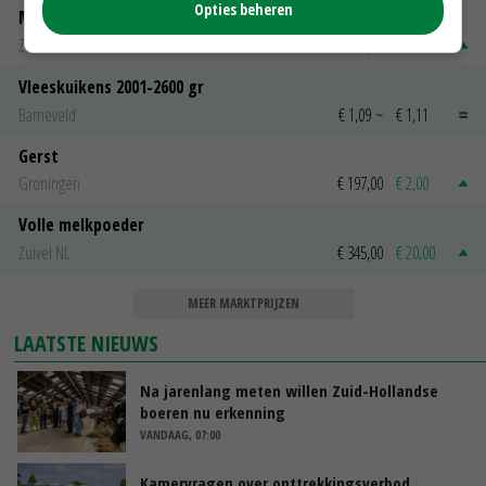
Opties beheren
Magere melkpoeder
Zuivel NL
€ 269,00
€ 7,00
Vleeskuikens 2001-2600 gr
Barneveld
€ 1,09
~
€ 1,11
Gerst
Groningen
€ 197,00
€ 2,00
Volle melkpoeder
Zuivel NL
€ 345,00
€ 20,00
MEER MARKTPRIJZEN
LAATSTE NIEUWS
Na jarenlang meten willen Zuid-Hollandse
boeren nu erkenning
VANDAAG, 07:00
Kamervragen over onttrekkingsverbod,