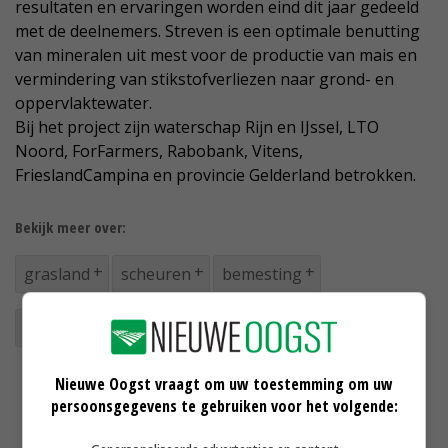
resultaten en ervaringen worden eind dit jaar gedeeld
met de deelnemers. Streven is een optimale benutting
van mineralen uit mest voor de productie van mais en
vermindering van stikstofverliezen naar grond- en
oppervlaktewater.
Bij het project zijn waterschap Rijn en IJssel, LTO
Noord, ForFarmers, Rabobank, Vitens,
FrieslandCampina en provincie Gelderland betrokken.
Bekijk meer over:
grasland
scheuren
bemesting
stikstofverliezen
Achterhoek
Nieuwe Oogst vraagt om uw toestemming om uw
persoonsgegevens te gebruiken voor het volgende: