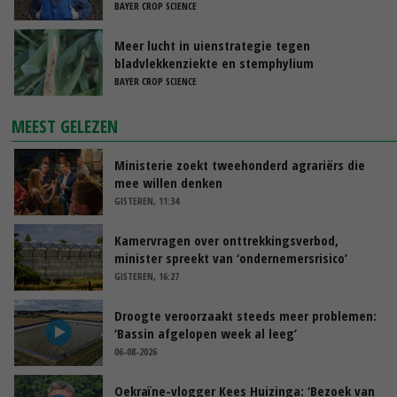
BAYER CROP SCIENCE
Meer lucht in uienstrategie tegen
bladvlekkenziekte en stemphylium
BAYER CROP SCIENCE
MEEST GELEZEN
Ministerie zoekt tweehonderd agrariërs die
mee willen denken
GISTEREN, 11:34
Kamervragen over onttrekkingsverbod,
minister spreekt van ‘ondernemersrisico’
GISTEREN, 16:27
Droogte veroorzaakt steeds meer problemen:
‘Bassin afgelopen week al leeg’
06-08-2026
Oekraïne-vlogger Kees Huizinga: ‘Bezoek van