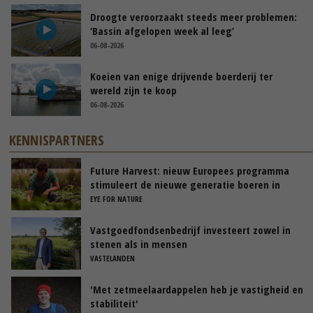
Droogte veroorzaakt steeds meer problemen:
‘Bassin afgelopen week al leeg’
06-08-2026
Koeien van enige drijvende boerderij ter
wereld zijn te koop
06-08-2026
KENNISPARTNERS
Future Harvest: nieuw Europees programma
stimuleert de nieuwe generatie boeren in
Nederland
EYE FOR NATURE
Vastgoedfondsenbedrijf investeert zowel in
stenen als in mensen
VASTELANDEN
'Met zetmeelaardappelen heb je vastigheid en
stabiliteit'