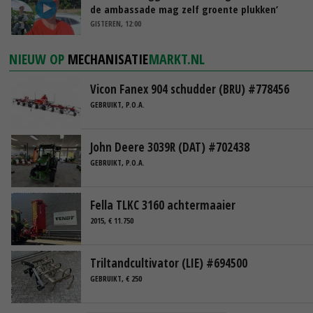
de ambassade mag zelf groente plukken’
GISTEREN, 12:00
NIEUW OP
MECHANISATIE
MARKT.NL
Vicon Fanex 904 schudder (BRU) #778456
GEBRUIKT, P.O.A.
John Deere 3039R (DAT) #702438
GEBRUIKT, P.O.A.
Fella TLKC 3160 achtermaaier
2015, € 11.750
Triltandcultivator (LIE) #694500
GEBRUIKT, € 250