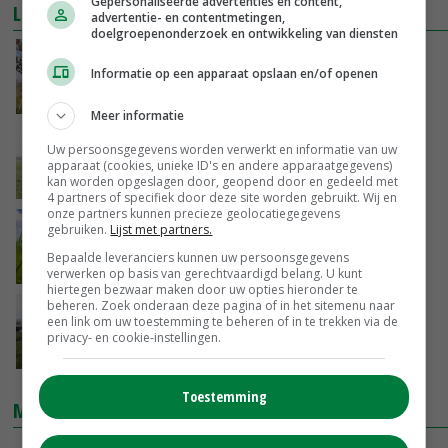
Gepersonaliseerde advertenties en content,
LEES OOK
advertentie- en contentmetingen,
doelgroepenonderzoek en ontwikkeling van diensten
'Koester je oude graspercelen'
Informatie op een apparaat opslaan en/of openen
12-04-2016
Meer informatie
Verruiming strenge regels voor doorzaai
Uw persoonsgegevens worden verwerkt en informatie van uw
apparaat (cookies, unieke ID's en andere apparaatgegevens)
kan worden opgeslagen door, geopend door en gedeeld met
04-04-2016
4 partners of specifiek door deze site worden gebruikt. Wij en
onze partners kunnen precieze geolocatiegegevens
TV: bijeenkomst fosfaatrechten
gebruiken.
Lijst met partners.
Bepaalde leveranciers kunnen uw persoonsgegevens
16-03-2016
verwerken op basis van gerechtvaardigd belang. U kunt
hiertegen bezwaar maken door uw opties hieronder te
beheren. Zoek onderaan deze pagina of in het sitemenu naar
Farmwalk voor goed graslandgebruik
een link om uw toestemming te beheren of in te trekken via de
privacy- en cookie-instellingen.
15-02-2016
Toestemming
MARKTPRIJZEN