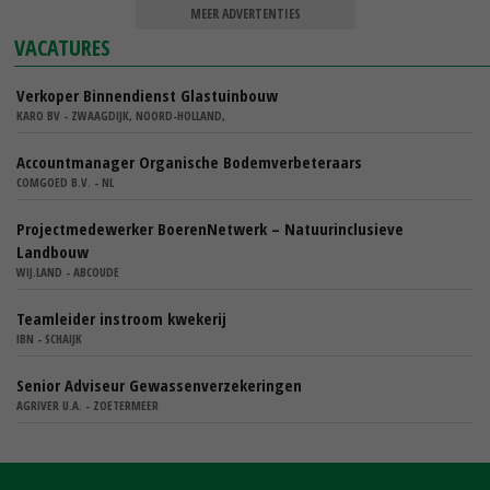
MEER ADVERTENTIES
VACATURES
Verkoper Binnendienst Glastuinbouw
KARO BV - ZWAAGDIJK, NOORD-HOLLAND,
Accountmanager Organische Bodemverbeteraars
COMGOED B.V. - NL
Projectmedewerker BoerenNetwerk – Natuurinclusieve
Landbouw
WIJ.LAND - ABCOUDE
Teamleider instroom kwekerij
IBN - SCHAIJK
Senior Adviseur Gewassenverzekeringen
AGRIVER U.A. - ZOETERMEER