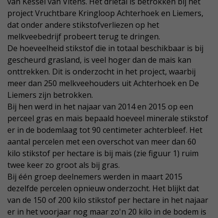
van Kessel van Vitens. Het drietal is betrokken bij het
project Vruchtbare Kringloop Achterhoek en Liemers,
dat onder andere stikstofverliezen op het
melkveebedrijf probeert terug te dringen.
De hoeveelheid stikstof die in totaal beschikbaar is bij
gescheurd grasland, is veel hoger dan de mais kan
onttrekken. Dit is onderzocht in het project, waarbij
meer dan 250 melkveehouders uit Achterhoek en De
Liemers zijn betrokken.
Bij hen werd in het najaar van 2014 en 2015 op een
perceel gras en mais bepaald hoeveel minerale stikstof
er in de bodemlaag tot 90 centimeter achterbleef. Het
aantal percelen met een overschot van meer dan 60
kilo stikstof per hectare is bij mais (zie figuur 1) ruim
twee keer zo groot als bij gras.
Bij één groep deelnemers werden in maart 2015
dezelfde percelen opnieuw onderzocht. Het blijkt dat
van de 150 of 200 kilo stikstof per hectare in het najaar
er in het voorjaar nog maar zo'n 20 kilo in de bodem is