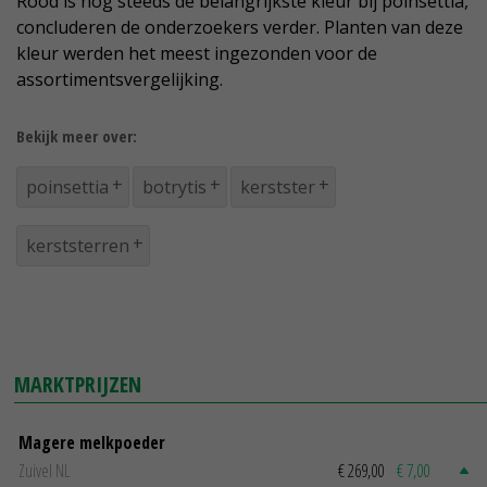
Rood is nog steeds de belangrijkste kleur bij poinsettia,
concluderen de onderzoekers verder. Planten van deze
kleur werden het meest ingezonden voor de
assortimentsvergelijking.
Bekijk meer over:
poinsettia
botrytis
kerstster
kerststerren
MARKTPRIJZEN
Magere melkpoeder
Zuivel NL
€ 269,00
€ 7,00