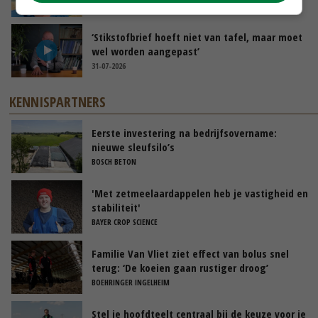
31-07-2026
‘Stikstofbrief hoeft niet van tafel, maar moet
wel worden aangepast’
31-07-2026
KENNISPARTNERS
Eerste investering na bedrijfsovername:
nieuwe sleufsilo’s
BOSCH BETON
'Met zetmeelaardappelen heb je vastigheid en
stabiliteit'
BAYER CROP SCIENCE
Familie Van Vliet ziet effect van bolus snel
terug: ‘De koeien gaan rustiger droog’
BOEHRINGER INGELHEIM
Stel je hoofdteelt centraal bij de keuze voor je