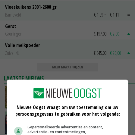
Vleeskuikens 2001-2600 gr
Barneveld
€ 1,09
~
€ 1,11
Gerst
Groningen
€ 197,00
€ 2,00
Volle melkpoeder
Zuivel NL
€ 345,00
€ 20,00
MEER MARKTPRIJZEN
LAATSTE NIEUWS
Droogte raakt alle sectoren, LTO waarschuwt
voor lege schappen
VANDAAG, 11:05
Nieuwe Oogst vraagt om uw toestemming om uw
persoonsgegevens te gebruiken voor het volgende:
‘Het is letterlijk en figuurlijk een hete zomer’
Gepersonaliseerde advertenties en content,
VANDAAG, 11:00
advertentie- en contentmetingen,