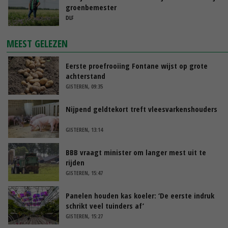
groenbemester
DLF
MEEST GELEZEN
Eerste proefrooiing Fontane wijst op grote
achterstand
GISTEREN, 09:35
Nijpend geldtekort treft vleesvarkenshouders
GISTEREN, 13:14
BBB vraagt minister om langer mest uit te
rijden
GISTEREN, 15:47
Panelen houden kas koeler: ‘De eerste indruk
schrikt veel tuinders af’
GISTEREN, 15:27