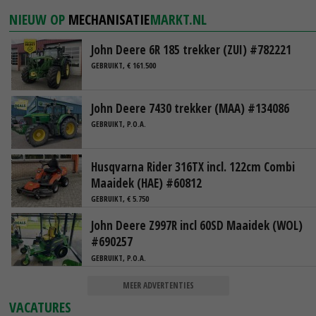
NIEUW OP
MECHANISATIE
MARKT.NL
John Deere 6R 185 trekker (ZUI) #782221
GEBRUIKT, € 161.500
John Deere 7430 trekker (MAA) #134086
GEBRUIKT, P.O.A.
Husqvarna Rider 316TX incl. 122cm Combi
Maaidek (HAE) #60812
GEBRUIKT, € 5.750
John Deere Z997R incl 60SD Maaidek (WOL)
#690257
GEBRUIKT, P.O.A.
MEER ADVERTENTIES
VACATURES