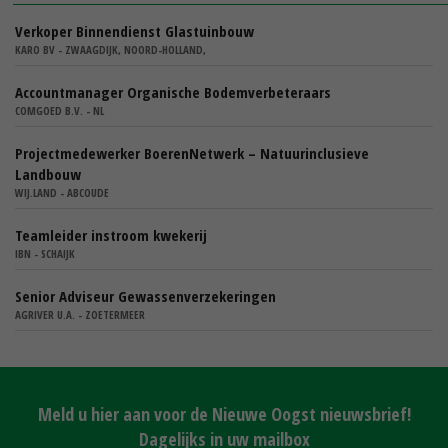
Verkoper Binnendienst Glastuinbouw
KARO BV - ZWAAGDIJK, NOORD-HOLLAND,
Accountmanager Organische Bodemverbeteraars
COMGOED B.V. - NL
Projectmedewerker BoerenNetwerk – Natuurinclusieve
Landbouw
WIJ.LAND - ABCOUDE
Teamleider instroom kwekerij
IBN - SCHAIJK
Senior Adviseur Gewassenverzekeringen
AGRIVER U.A. - ZOETERMEER
Meld u hier aan voor de Nieuwe Oogst nieuwsbrief!
Dagelijks in uw mailbox