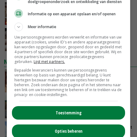
doelgroepenonderzoek en ontwikkeling van diensten
Argentinië hervat export van pluimveevlees
naar EU
Informatie op een apparaat opslaan en/of openen
VANDAAG, 10:39
Meer informatie
Plotselinge prijsstijging geeft varkensmarkt
Uw persoonsgegevens worden verwerkt en informatie van uw
nieuw perspectief
apparaat (cookies, unieke ID's en andere apparaatgegevens)
VANDAAG, 10:02
kan worden opgeslagen door, geopend door en gedeeld met
4 partners of specifiek door deze site worden gebruikt. Wij en
onze partners kunnen precieze geolocatiegegevens
NIEUWSTE VIDEO'S
gebruiken.
Lijst met partners.
Bepaalde leveranciers kunnen uw persoonsgegevens
Danique in Canada: ‘Superveel schik gehad
verwerken op basis van gerechtvaardigd belang. U kunt
hiertegen bezwaar maken door uw opties hieronder te
tijdens stage’
beheren. Zoek onderaan deze pagina of in het sitemenu naar
04-08-2026
een link om uw toestemming te beheren of in te trekken via de
privacy- en cookie-instellingen.
POAH!: Fendt 1042
Toestemming
01-08-2026
Oekraïne-vlogger Kees Huizinga: ‘Tarwe wordt
Opties beheren
geperst, koeien hebben stro nodig’