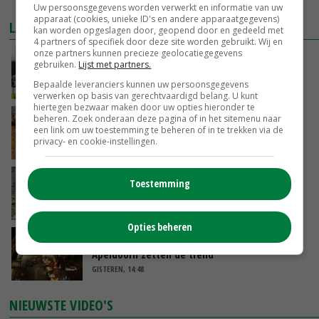
MEER MARKTPRIJZEN
Uw persoonsgegevens worden verwerkt en informatie van uw
apparaat (cookies, unieke ID's en andere apparaatgegevens)
LAATSTE NIEUWS
kan worden opgeslagen door, geopend door en gedeeld met
4 partners of specifiek door deze site worden gebruikt. Wij en
onze partners kunnen precieze geolocatiegegevens
Gemiddelde Europese melkprijs daalt licht in
gebruiken.
Lijst met partners.
juni
Bepaalde leveranciers kunnen uw persoonsgegevens
GISTEREN, 17:04
verwerken op basis van gerechtvaardigd belang. U kunt
hiertegen bezwaar maken door uw opties hieronder te
Frans onderzoekcentrum bestrijkt hele
beheren. Zoek onderaan deze pagina of in het sitemenu naar
een link om uw toestemming te beheren of in te trekken via de
varkensvleesketen
privacy- en cookie-instellingen.
GISTEREN, 15:29
Emmeloord noteert eerste zaaiuien op
Toestemming
maximaal 20 euro
GISTEREN, 14:59
Opties beheren
Spontane boerenacties in Twente en
Apeldoorn zetten de trend
GISTEREN, 14:48
NIEUWSTE VIDEO'S