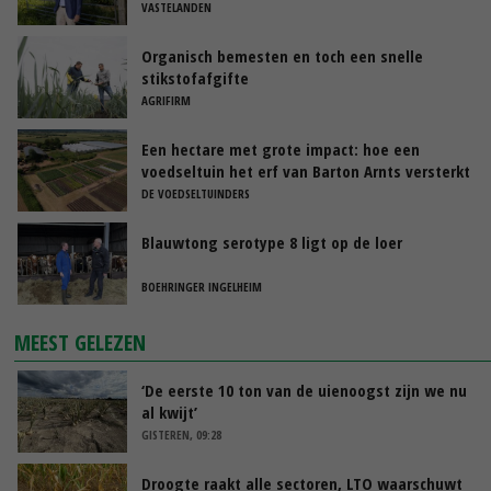
VASTELANDEN
Organisch bemesten en toch een snelle
stikstofafgifte
AGRIFIRM
Een hectare met grote impact: hoe een
voedseltuin het erf van Barton Arnts versterkt
DE VOEDSELTUINDERS
Blauwtong serotype 8 ligt op de loer
BOEHRINGER INGELHEIM
MEEST GELEZEN
‘De eerste 10 ton van de uienoogst zijn we nu
al kwijt’
GISTEREN, 09:28
Droogte raakt alle sectoren, LTO waarschuwt