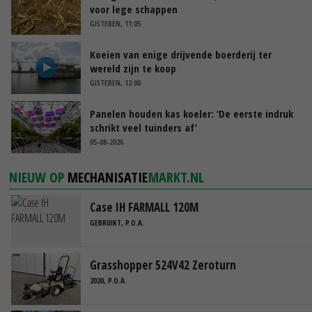
voor lege schappen
GISTEREN, 11:05
Koeien van enige drijvende boerderij ter
wereld zijn te koop
GISTEREN, 12:00
Panelen houden kas koeler: ‘De eerste indruk
schrikt veel tuinders af’
05-08-2026
NIEUW OP
MECHANISATIE
MARKT.NL
Case IH FARMALL 120M
GEBRUIKT, P.O.A.
Grasshopper 524V42 Zeroturn
2020, P.O.A.