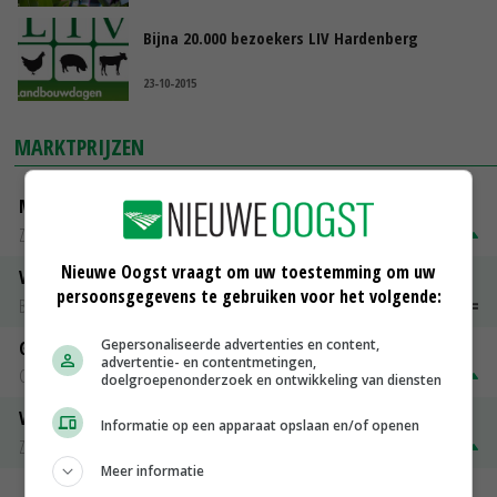
Bijna 20.000 bezoekers LIV Hardenberg
23-10-2015
MARKTPRIJZEN
Magere melkpoeder
Zuivel NL
€ 269,00
€ 7,00
Nieuwe Oogst vraagt om uw toestemming om uw
Vleeskuikens 2001-2600 gr
persoonsgegevens te gebruiken voor het volgende:
Barneveld
€ 1,09
~
€ 1,11
Gepersonaliseerde advertenties en content,
Gerst
advertentie- en contentmetingen,
Groningen
€ 197,00
€ 2,00
doelgroepenonderzoek en ontwikkeling van diensten
Volle melkpoeder
Informatie op een apparaat opslaan en/of openen
Zuivel NL
€ 345,00
€ 20,00
Meer informatie