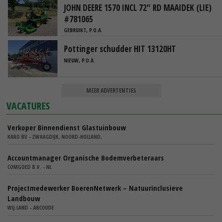
JOHN DEERE 1570 INCL 72" RD MAAIDEK (LIE)
#781065
GEBRUIKT, P.O.A.
Pottinger schudder HIT 13120HT
NIEUW, P.O.A.
MEER ADVERTENTIES
VACATURES
Verkoper Binnendienst Glastuinbouw
KARO BV - ZWAAGDIJK, NOORD-HOLLAND,
Accountmanager Organische Bodemverbeteraars
COMGOED B.V. - NL
Projectmedewerker BoerenNetwerk – Natuurinclusieve
Landbouw
WIJ.LAND - ABCOUDE