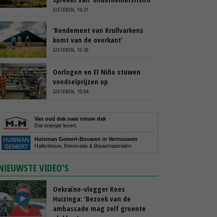
GISTEREN, 16:27
‘Rendement van Krullvarkens
komt van de overkant’
GISTEREN, 15:30
Oorlogen en El Niño stuwen
voedselprijzen op
GISTEREN, 15:04
Van oud dak naar nieuw dak
Dat energie levert.
Huisman Gemert-Bouwen in Vertrouwen
Hallenbouw, Renovatie & Bouwmaterialen
NIEUWSTE VIDEO'S
Oekraïne-vlogger Kees
Huizinga: ‘Bezoek van de
ambassade mag zelf groente