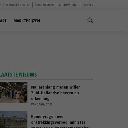
P
KENNISPARTNERS
ABONNEMENT
NIEUWSBRIEF
E-PAPER
AST
MARKTPRIJZEN
LAATSTE NIEUWS
Na jarenlang meten willen
Zuid-Hollandse boeren nu
erkenning
VANDAAG, 07:00
Kamervragen over
onttrekkingsverbod, minister
spreekt van ‘ondernemersrisico’