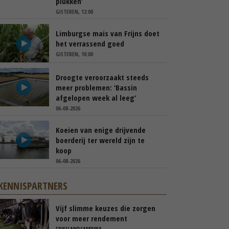
plukken’
GISTEREN, 12:00
Limburgse mais van Frijns doet
het verrassend goed
GISTEREN, 10:00
Droogte veroorzaakt steeds
meer problemen: ‘Bassin
afgelopen week al leeg’
06-08-2026
Koeien van enige drijvende
boerderij ter wereld zijn te
koop
06-08-2026
KENNISPARTNERS
Vijf slimme keuzes die zorgen
voor meer rendement
FRIESLANDCAMPINA