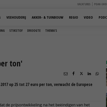
VACATURES
POAH-SHO
S
VEEHOUDERIJ
AKKER- & TUINBOUW
REGIO
VIDEO
PODC
ING
STIKSTOF
DROOGTE
THEMA'S
per ton'
6-2017 op 25 tot 27 euro per ton, verwacht de Europese
dat de prijsontwikkeling na het beëindigen van het