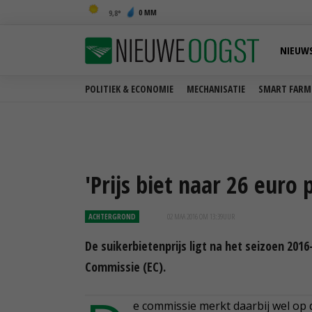
0 MM
9,8
NIEUW
POLITIEK & ECONOMIE
MECHANISATIE
SMART FARM
'Prijs biet naar 26 euro 
ACHTERGROND
02 MAA 2016 OM 13:39
UUR
De suikerbietenprijs ligt na het seizoen 201
Commissie (EC).
e commissie merkt daarbij wel op 