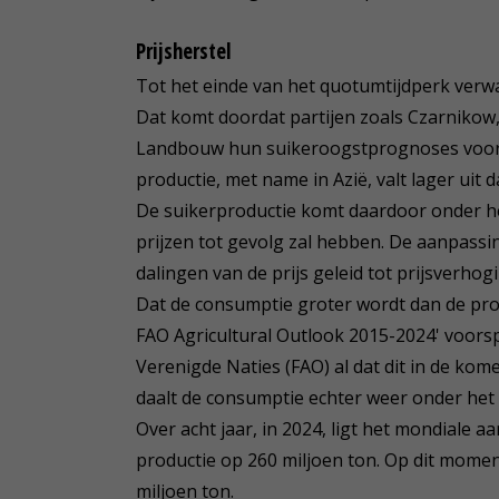
Prijsherstel
Tot het einde van het quotumtijdperk verwa
Dat komt doordat partijen zoals Czarnikow,
Landbouw hun suikeroogstprognoses voor 
productie, met name in Azië, valt lager uit 
De suikerproductie komt daardoor onder he
prijzen tot gevolg zal hebben. De aanpass
dalingen van de prijs geleid tot prijsverho
Dat de consumptie groter wordt dan de pro
FAO Agricultural Outlook 2015-2024' voors
Verenigde Naties (FAO) al dat dit in de kom
daalt de consumptie echter weer onder het 
Over acht jaar, in 2024, ligt het mondiale 
productie op 260 miljoen ton. Op dit moment 
miljoen ton.