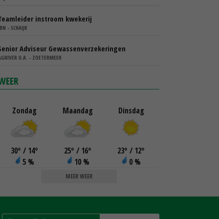
Teamleider instroom kwekerij
IBN - SCHAIJK
Senior Adviseur Gewassenverzekeringen
AGRIVER U.A. - ZOETERMEER
WEER
Zondag
Maandag
Dinsdag
30
°
/ 14
°
25
°
/ 16
°
23
°
/ 12
°
5 %
10 %
0 %
MEER WEER