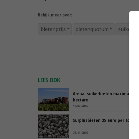
Bekijk meer over:
bietenprijs
bietenquotum
suikerbi
LEES OOK
Areaal suikerbieten maximaal 10
hectare
13-02-2016
Surplusbieten 25 euro per ton
23-11-2015