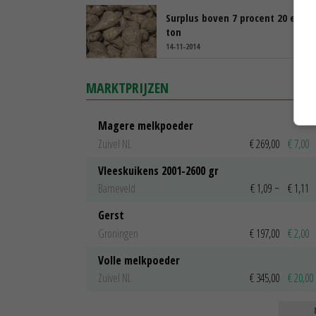
Surplus boven 7 procent 20 euro 
ton
14-11-2014
MARKTPRIJZEN
Magere melkpoeder
Zuivel NL
€ 269,00
€ 7,00
Vleeskuikens 2001-2600 gr
Barneveld
€ 1,09
~
€ 1,11
Gerst
Groningen
€ 197,00
€ 2,00
Volle melkpoeder
Zuivel NL
€ 345,00
€ 20,00