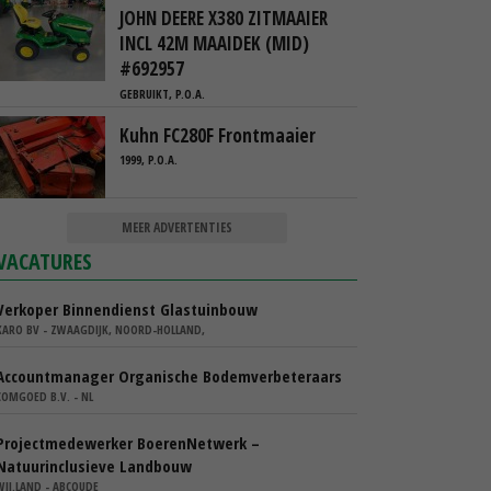
JOHN DEERE X380 ZITMAAIER
INCL 42M MAAIDEK (MID)
#692957
GEBRUIKT, P.O.A.
Kuhn FC280F Frontmaaier
1999, P.O.A.
MEER ADVERTENTIES
VACATURES
Verkoper Binnendienst Glastuinbouw
KARO BV - ZWAAGDIJK, NOORD-HOLLAND,
Accountmanager Organische Bodemverbeteraars
COMGOED B.V. - NL
Projectmedewerker BoerenNetwerk –
Natuurinclusieve Landbouw
WIJ.LAND - ABCOUDE