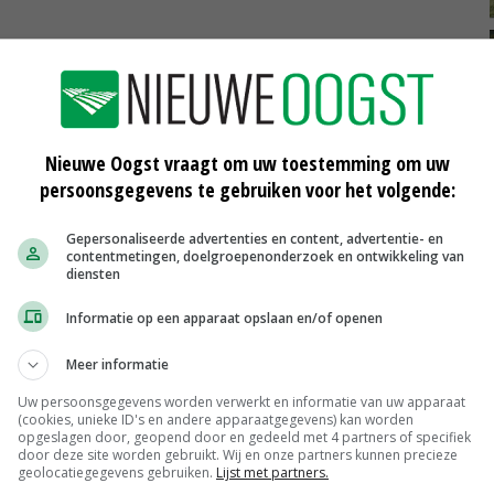
eten
Nieuwe Oogst vraagt om uw toestemming om uw
persoonsgegevens te gebruiken voor het volgende:
Gepersonaliseerde advertenties en content, advertentie- en
contentmetingen, doelgroepenonderzoek en ontwikkeling van
diensten
Informatie op een apparaat opslaan en/of openen
0.000
Bietenprijs Cosun: 43,01 euro
Meer informatie
10-02-2016
Uw persoonsgegevens worden verwerkt en informatie van uw apparaat
(cookies, unieke ID's en andere apparaatgegevens) kan worden
Bietenprijs Cosun: 50,18 euro
opgeslagen door, geopend door en gedeeld met 4 partners of specifiek
door deze site worden gebruikt. Wij en onze partners kunnen precieze
geolocatiegegevens gebruiken.
Lijst met partners.
12-02-2015