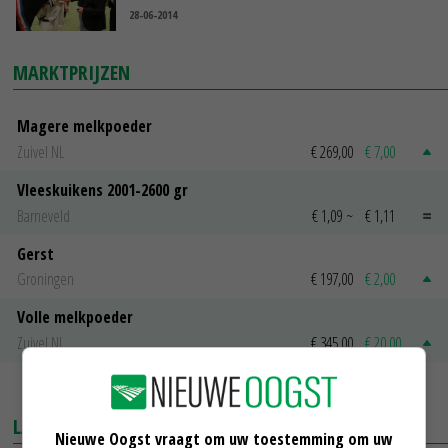
28-06-2014
MARKTPRIJZEN
Magere melkpoeder
Zuivel NL
€ 269,00
€ 7,00
Vleeskuikens 2001-2600 gr
Barneveld
€ 1,09
~
€ 1,11
Gerst
Groningen
€ 197,00
€ 2,00
Volle melkpoeder
Zuivel NL
€ 345,00
€ 20,00
MEER MARKTPRIJZEN
LAATSTE NIEUWS
Nieuwe Oogst vraagt om uw toestemming om uw