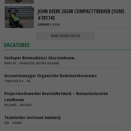
JOHN DEERE 2026R COMPACTTREKKER (SOM)
#781745
GEBRUIKT, P.O.A.
MEER ADVERTENTIES
VACATURES
Verkoper Binnendienst Glastuinbouw
KARO BV - ZWAAGDIJK, NOORD-HOLLAND,
Accountmanager Organische Bodemverbeteraars
COMGOED B.V. - NL
Projectmedewerker BoerenNetwerk – Natuurinclusieve
Landbouw
WIJ.LAND - ABCOUDE
Teamleider instroom kwekerij
IBN - SCHAIJK