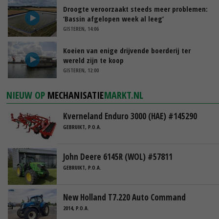
Droogte veroorzaakt steeds meer problemen:
‘Bassin afgelopen week al leeg’
GISTEREN, 14:06
Koeien van enige drijvende boerderij ter
wereld zijn te koop
GISTEREN, 12:00
NIEUW OP
MECHANISATIE
MARKT.NL
Kverneland Enduro 3000 (HAE) #145290
GEBRUIKT, P.O.A.
John Deere 6145R (WOL) #57811
GEBRUIKT, P.O.A.
New Holland T7.220 Auto Command
2014, P.O.A.