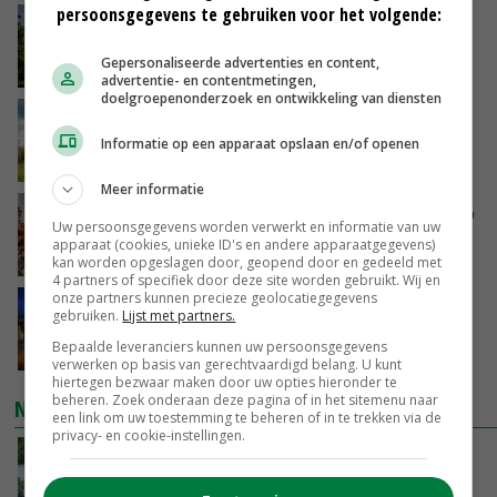
persoonsgegevens te gebruiken voor het volgende:
Kamervragen over onttrekkingsverbod,
minister spreekt van ‘ondernemersrisico’
Gepersonaliseerde advertenties en content,
VANDAAG, 16:27
advertentie- en contentmetingen,
doelgroepenonderzoek en ontwikkeling van diensten
‘Rendement van Krullvarkens komt van de
overkant’
Informatie op een apparaat opslaan en/of openen
VANDAAG, 15:30
Meer informatie
Oorlogen en El Niño stuwen voedselprijzen op
Uw persoonsgegevens worden verwerkt en informatie van uw
apparaat (cookies, unieke ID's en andere apparaatgegevens)
VANDAAG, 15:04
kan worden opgeslagen door, geopend door en gedeeld met
4 partners of specifiek door deze site worden gebruikt. Wij en
onze partners kunnen precieze geolocatiegegevens
Nettowinst Royal A-ware onder druk ondanks
gebruiken.
Lijst met partners.
hogere omzet
Bepaalde leveranciers kunnen uw persoonsgegevens
VANDAAG, 14:35
verwerken op basis van gerechtvaardigd belang. U kunt
hiertegen bezwaar maken door uw opties hieronder te
beheren. Zoek onderaan deze pagina of in het sitemenu naar
NIEUWSTE VIDEO'S
een link om uw toestemming te beheren of in te trekken via de
privacy- en cookie-instellingen.
Oekraïne-vlogger Kees Huizinga: ‘Bezoek van
de ambassade mag zelf groente plukken’