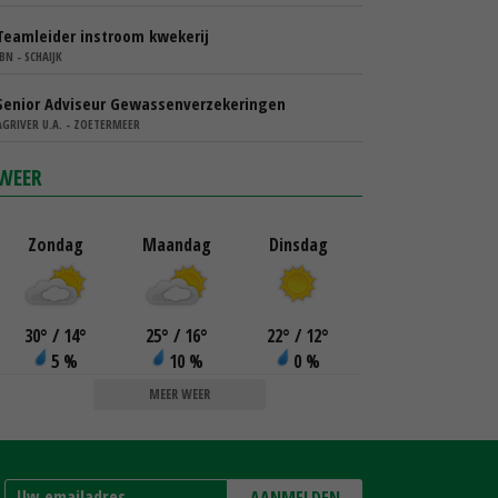
Teamleider instroom kwekerij
IBN - SCHAIJK
Senior Adviseur Gewassenverzekeringen
AGRIVER U.A. - ZOETERMEER
WEER
Zondag
Maandag
Dinsdag
30
°
/ 14
°
25
°
/ 16
°
22
°
/ 12
°
5 %
10 %
0 %
MEER WEER