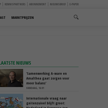
P
KENNISPARTNERS
ABONNEMENT
NIEUWSBRIEF
E-PAPER
AST
MARKTPRIJZEN
LAATSTE NIEUWS
‘Samenwerking A-ware en
Amalthea gaat zorgen voor
meer balans’
VANDAAG, 16:01
Internationale vraag naar
geitenzuivel blijft groot:
Nederland in Europese top