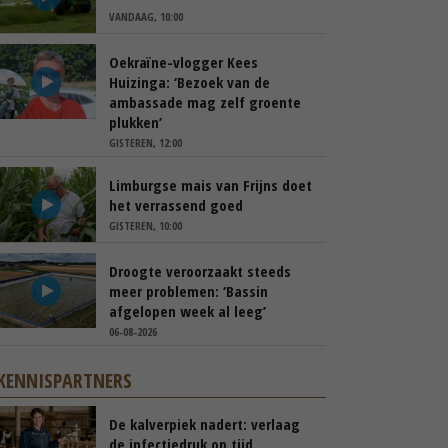
VANDAAG, 10:00
Oekraïne-vlogger Kees
Huizinga: ‘Bezoek van de
ambassade mag zelf groente
plukken’
GISTEREN, 12:00
Limburgse mais van Frijns doet
het verrassend goed
GISTEREN, 10:00
Droogte veroorzaakt steeds
meer problemen: ‘Bassin
afgelopen week al leeg’
06-08-2026
KENNISPARTNERS
De kalverpiek nadert: verlaag
de infectiedruk op tijd