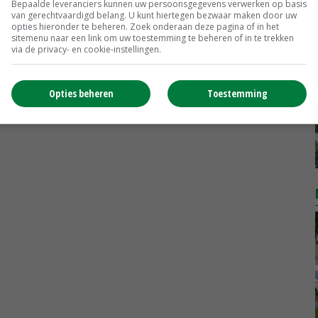
Bepaalde leveranciers kunnen uw persoonsgegevens verwerken op basis
van gerechtvaardigd belang. U kunt hiertegen bezwaar maken door uw
opties hieronder te beheren. Zoek onderaan deze pagina of in het
sitemenu naar een link om uw toestemming te beheren of in te trekken
via de privacy- en cookie-instellingen.
Opties beheren
Toestemming