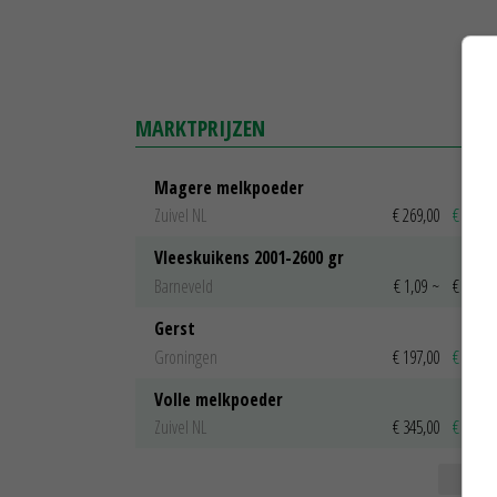
MARKTPRIJZEN
Magere melkpoeder
Zuivel NL
€ 269,00
€ 7,00
Vleeskuikens 2001-2600 gr
Barneveld
€ 1,09
~
€ 1,11
Gerst
Groningen
€ 197,00
€ 2,00
Volle melkpoeder
Zuivel NL
€ 345,00
€ 20,00