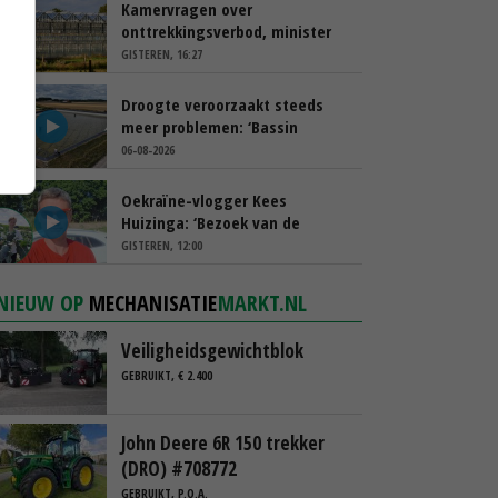
Kamervragen over
onttrekkingsverbod, minister
spreekt van ‘ondernemersrisico’
GISTEREN, 16:27
Droogte veroorzaakt steeds
meer problemen: ‘Bassin
afgelopen week al leeg’
06-08-2026
Oekraïne-vlogger Kees
Huizinga: ‘Bezoek van de
ambassade mag zelf groente
GISTEREN, 12:00
plukken’
NIEUW OP
MECHANISATIE
MARKT.NL
Veiligheidsgewichtblok
GEBRUIKT, € 2.400
John Deere 6R 150 trekker
(DRO) #708772
GEBRUIKT, P.O.A.