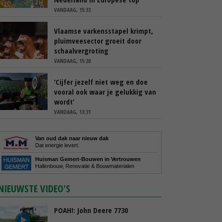
VANDAAG, 15:33
Vlaamse varkensstapel krimpt,
pluimveesector groeit door
schaalvergroting
VANDAAG, 15:20
‘Cijfer jezelf niet weg en doe
vooral ook waar je gelukkig van
wordt’
VANDAAG, 13:31
Van oud dak naar nieuw dak
Dat energie levert.
Huisman Gemert-Bouwen in Vertrouwen
Hallenbouw, Renovatie & Bouwmaterialen
NIEUWSTE VIDEO'S
POAH!: John Deere 7730