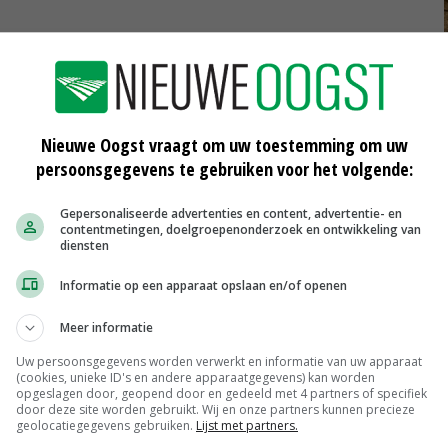
Nieuwe Oogst vraagt om uw toestemming om uw
persoonsgegevens te gebruiken voor het volgende:
Scharreleieren maat 59
Barneveld
€ 12,00
€ 0,00
Gepersonaliseerde advertenties en content, advertentie- en
contentmetingen, doelgroepenonderzoek en ontwikkeling van
Fritesgeschikt NL Du Be
diensten
PotatoNL
€ 15,00
~
€ 23,00
Informatie op een apparaat opslaan en/of openen
Uien Middenmeer Geel 30-60% grof
Noteringen
€ 0,00
~
€ 0,00
Meer informatie
DCA BestPigletPrice
Uw persoonsgegevens worden verwerkt en informatie van uw apparaat
(cookies, unieke ID's en andere apparaatgegevens) kan worden
Biggen weekprijzen
€ 26,50
€ 0,50
opgeslagen door, geopend door en gedeeld met 4 partners of specifiek
door deze site worden gebruikt. Wij en onze partners kunnen precieze
geolocatiegegevens gebruiken.
Lijst met partners.
MEER MARKTPRIJZEN