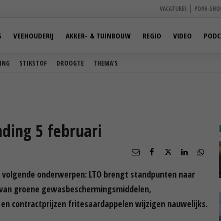
VACATURES
POAH-SHO
S
VEEHOUDERIJ
AKKER- & TUINBOUW
REGIO
VIDEO
PODC
ING
STIKSTOF
DROOGTE
THEMA'S
ding 5 februari
de volgende onderwerpen: LTO brengt standpunten naar
ng van groene gewasbeschermingsmiddelen,
en contractprijzen fritesaardappelen wijzigen nauwelijks.