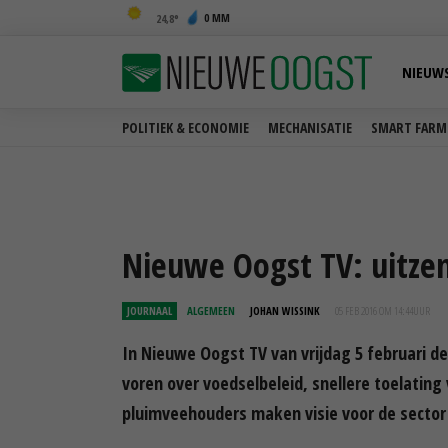
0 MM
24,8
NIEUW
POLITIEK & ECONOMIE
MECHANISATIE
SMART FARM
Nieuwe Oogst TV: uitzen
JOURNAAL
ALGEMEEN
JOHAN WISSINK
05 FEB 2016 OM 14:44
UUR
In Nieuwe Oogst TV van vrijdag 5 februari 
voren over voedselbeleid, snellere toelati
pluimveehouders maken visie voor de sector 