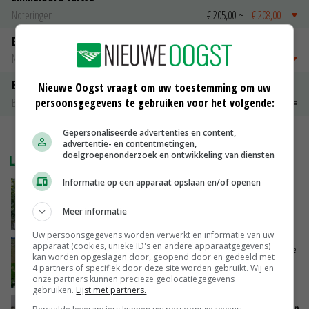
Noteringen
€ 205,00
~
€ 208,00
Emmeloord Schaaltjespeen
Noteringen
€ 5,00
~
€ 20,00
Bintje A 28/35
Nieuwe Oogst vraagt om uw toestemming om uw
persoonsgegevens te gebruiken voor het volgende:
Bintje Info
€ 48,00
~
€ 52,00
Gepersonaliseerde advertenties en content,
MEER MARKTPRIJZEN
advertentie- en contentmetingen,
doelgroepenonderzoek en ontwikkeling van diensten
LAATSTE NIEUWS
Informatie op een apparaat opslaan en/of openen
Schaalvergroting zet door in Nederlandse
komkommerteelt
Meer informatie
VANDAAG, 14:30
Uw persoonsgegevens worden verwerkt en informatie van uw
apparaat (cookies, unieke ID's en andere apparaatgegevens)
Zeer lage Rijnaanvoer komt bovenop droogste
kan worden opgeslagen door, geopend door en gedeeld met
juli ooit
4 partners of specifiek door deze site worden gebruikt. Wij en
VANDAAG, 13:55
onze partners kunnen precieze geolocatiegegevens
gebruiken.
Lijst met partners.
Brittany Ferries stopt met veetransport tussen