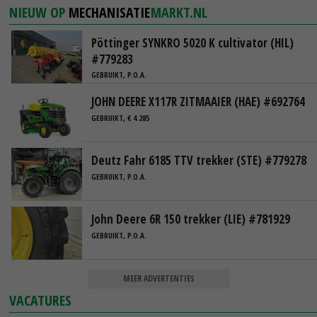
NIEUW OP
MECHANISATIE
MARKT.NL
Pöttinger SYNKRO 5020 K cultivator (HIL)
#779283
GEBRUIKT, P.O.A.
JOHN DEERE X117R ZITMAAIER (HAE) #692764
GEBRUIKT, € 4.285
Deutz Fahr 6185 TTV trekker (STE) #779278
GEBRUIKT, P.O.A.
John Deere 6R 150 trekker (LIE) #781929
GEBRUIKT, P.O.A.
MEER ADVERTENTIES
VACATURES