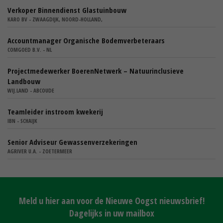
Verkoper Binnendienst Glastuinbouw
KARO BV - ZWAAGDIJK, NOORD-HOLLAND,
Accountmanager Organische Bodemverbeteraars
COMGOED B.V. - NL
Projectmedewerker BoerenNetwerk – Natuurinclusieve
Landbouw
WIJ.LAND - ABCOUDE
Teamleider instroom kwekerij
IBN - SCHAIJK
Senior Adviseur Gewassenverzekeringen
AGRIVER U.A. - ZOETERMEER
Meld u hier aan voor de Nieuwe Oogst nieuwsbrief!
Dagelijks in uw mailbox