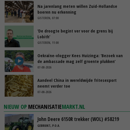
Na jarenlang meten willen Zuid-Hollandse
boeren nu erkenning
GISTEREN, 07:00
‘De droogte begint ver voor de grens bij
Lobith’
GISTEREN, 11:00
Oekraïne-vlogger Kees Huizinga: ‘Bezoek van
de ambassade mag zelf groente plukken’
07-08-2026
Aandeel China in wereldwijde fritesexport
neemt verder toe
07-08-2026
NIEUW OP
MECHANISATIE
MARKT.NL
John Deere 6150R trekker (WOL) #58219
GEBRUIKT, P.O.A.