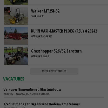
Walker MT25I-32
2018, P.O.A.
KUHN VARI-MASTER PLOEG (REU) #28242
GEBRUIKT, € 42.500
Grasshopper 526V52 Zeroturn
GEBRUIKT, P.O.A.
MEER ADVERTENTIES
VACATURES
Verkoper Binnendienst Glastuinbouw
KARO BV - ZWAAGDIJK, NOORD-HOLLAND,
Accountmanager Organische Bodemverbeteraars