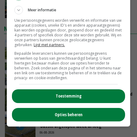
‘Cijfer jezelf niet weg en doe vooral ook waar
je gelukkig van wordt’
Meer informatie
GISTEREN, 13:31
Uw persoonsgegevens worden verwerkt en informatie van uw
apparaat (cookies, unieke ID's en andere apparaatgegevens)
NIEUWSTE VIDEO'S
kan worden opgeslagen door, geopend door en gedeeld met
4 partners of specifiek door deze site worden gebruikt. Wij en
onze partners kunnen precieze geolocatiegegevens
POAH!: John Deere 7730
gebruiken.
Lijst met partners.
Bepaalde leveranciers kunnen uw persoonsgegevens
GISTEREN, 10:00
verwerken op basis van gerechtvaardigd belang. U kunt
hiertegen bezwaar maken door uw opties hieronder te
Oekraïne-vlogger Kees Huizinga: ‘Bezoek van
beheren. Zoek onderaan deze pagina of in het sitemenu naar
een link om uw toestemming te beheren of in te trekken via de
de ambassade mag zelf groente plukken’
privacy- en cookie-instellingen.
07-08-2026
Limburgse mais van Frijns doet het verrassend
Toestemming
goed
07-08-2026
Opties beheren
Droogte veroorzaakt steeds meer problemen:
‘Bassin afgelopen week al leeg’
06-08-2026