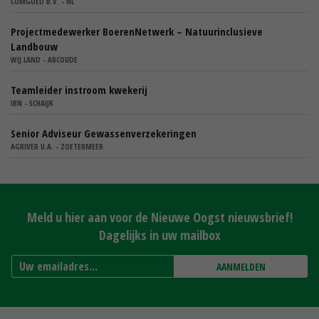
COMGOED B.V. - NL
Projectmedewerker BoerenNetwerk – Natuurinclusieve
Landbouw
WIJ.LAND - ABCOUDE
Teamleider instroom kwekerij
IBN - SCHAIJK
Senior Adviseur Gewassenverzekeringen
AGRIVER U.A. - ZOETERMEER
Meld u hier aan voor de Nieuwe Oogst nieuwsbrief!
Dagelijks in uw mailbox
AANMELDEN