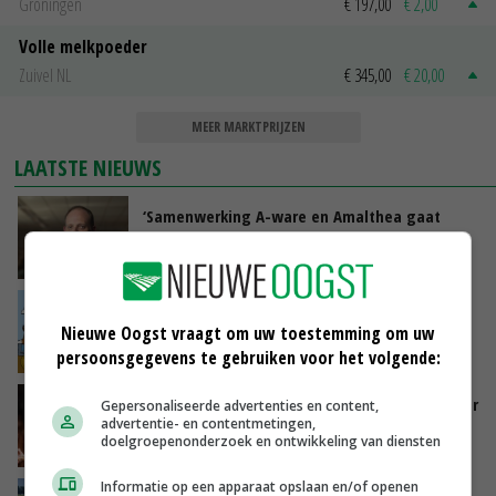
Groningen
€ 197,00
€ 2,00
Volle melkpoeder
Zuivel NL
€ 345,00
€ 20,00
MEER MARKTPRIJZEN
LAATSTE NIEUWS
‘Samenwerking A-ware en Amalthea gaat
zorgen voor meer balans’
GISTEREN, 16:01
Internationale vraag naar geitenzuivel blijft
groot: Nederland in Europese top
Nieuwe Oogst vraagt om uw toestemming om uw
persoonsgegevens te gebruiken voor het volgende:
GISTEREN, 15:33
Vlaamse varkensstapel krimpt, pluimveesector
Gepersonaliseerde advertenties en content,
advertentie- en contentmetingen,
groeit door schaalvergroting
doelgroepenonderzoek en ontwikkeling van diensten
GISTEREN, 15:20
Informatie op een apparaat opslaan en/of openen