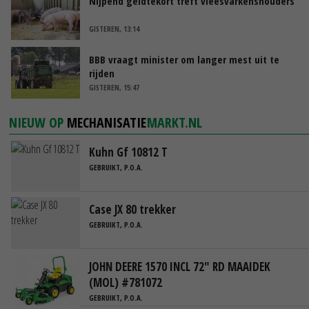
Nijpend geldtekort treft vleesvarkenshouders
GISTEREN, 13:14
BBB vraagt minister om langer mest uit te
rijden
GISTEREN, 15:47
NIEUW OP
MECHANISATIE
MARKT.NL
Kuhn Gf 10812 T
GEBRUIKT, P.O.A.
Case JX 80 trekker
GEBRUIKT, P.O.A.
JOHN DEERE 1570 INCL 72" RD MAAIDEK
(MOL) #781072
GEBRUIKT, P.O.A.