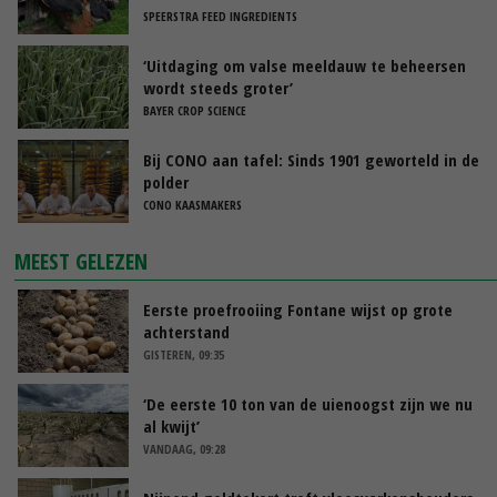
SPEERSTRA FEED INGREDIENTS
‘Uitdaging om valse meeldauw te beheersen
wordt steeds groter’
BAYER CROP SCIENCE
Bij CONO aan tafel: Sinds 1901 geworteld in de
polder
CONO KAASMAKERS
MEEST GELEZEN
Eerste proefrooiing Fontane wijst op grote
achterstand
GISTEREN, 09:35
‘De eerste 10 ton van de uienoogst zijn we nu
al kwijt’
VANDAAG, 09:28