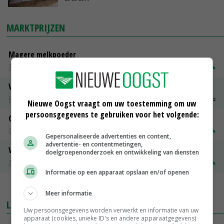
MARKTPRIJZEN
Magere melkpoeder
Zuivel NL
€ 269,00
€ 7,00
Vleeskuikens 2001-2600 gr
Barneveld
€ 1,09
~
€ 1,11
Nieuwe Oogst vraagt om uw toestemming om uw
persoonsgegevens te gebruiken voor het volgende:
Gerst
Groningen
€ 197,00
€ 2,00
Gepersonaliseerde advertenties en content,
advertentie- en contentmetingen,
Volle melkpoeder
doelgroepenonderzoek en ontwikkeling van diensten
Zuivel NL
€ 345,00
€ 20,00
Informatie op een apparaat opslaan en/of openen
MEER MARKTPRIJZEN
Meer informatie
LAATSTE NIEUWS
Uw persoonsgegevens worden verwerkt en informatie van uw
apparaat (cookies, unieke ID's en andere apparaatgegevens)