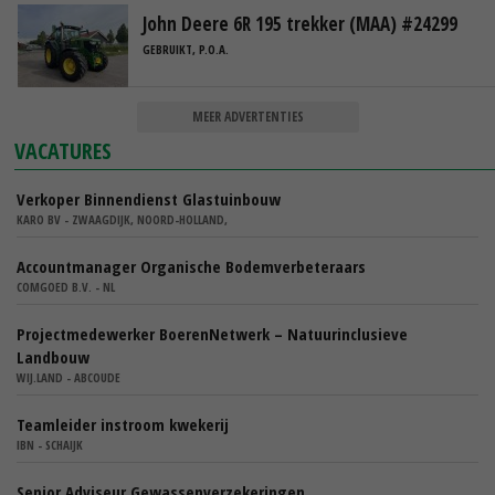
John Deere 6R 195 trekker (MAA) #24299
GEBRUIKT, P.O.A.
MEER ADVERTENTIES
VACATURES
Verkoper Binnendienst Glastuinbouw
KARO BV - ZWAAGDIJK, NOORD-HOLLAND,
Accountmanager Organische Bodemverbeteraars
COMGOED B.V. - NL
Projectmedewerker BoerenNetwerk – Natuurinclusieve
Landbouw
WIJ.LAND - ABCOUDE
Teamleider instroom kwekerij
IBN - SCHAIJK
Senior Adviseur Gewassenverzekeringen