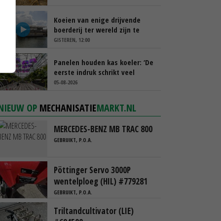
Koeien van enige drijvende
boerderij ter wereld zijn te
koop
GISTEREN, 12:00
Panelen houden kas koeler: ‘De
eerste indruk schrikt veel
tuinders af’
05-08-2026
NIEUW OP
MECHANISATIE
MARKT.NL
MERCEDES-BENZ MB TRAC 800
GEBRUIKT, P.O.A.
Pöttinger Servo 3000P
wentelploeg (HIL) #779281
GEBRUIKT, P.O.A.
Triltandcultivator (LIE)