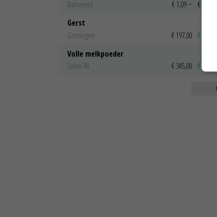
Barneveld
€ 1,09
~
€ 1,11
Gerst
Groningen
€ 197,00
€ 2,00
Volle melkpoeder
Zuivel NL
€ 345,00
€ 20,00