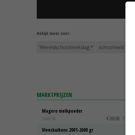
Bekijk meer over:
Wereldschoolmelkdag
schoolmelk
MARKTPRIJZEN
Magere melkpoeder
Zuivel NL
€ 269,00
€ 7,00
Vleeskuikens 2001-2600 gr