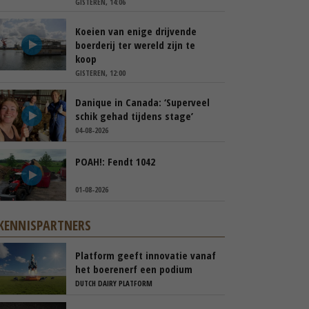
GISTEREN, 14:06
Koeien van enige drijvende
boerderij ter wereld zijn te
koop
GISTEREN, 12:00
Danique in Canada: ‘Superveel
schik gehad tijdens stage’
04-08-2026
POAH!: Fendt 1042
01-08-2026
KENNISPARTNERS
Platform geeft innovatie vanaf
het boerenerf een podium
DUTCH DAIRY PLATFORM