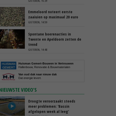
GISTEREN, 15:29
Emmeloord noteert eerste
zaaiuien op maximaal 20 euro
GISTEREN, 14:59
Spontane boerenacties in
Twente en Apeldoorn zetten de
trend
GISTEREN, 14:48
Huisman Gemert-Bouwen in Vertrouwen
Hallenbouw, Renovatie & Bouwmaterialen
Van oud dak naar nieuw dak
Dat energie levert.
NIEUWSTE VIDEO'S
Droogte veroorzaakt steeds
meer problemen: ‘Bassin
afgelopen week al leeg’