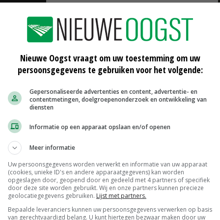
Nieuwe Oogst vraagt om uw toestemming om uw
persoonsgegevens te gebruiken voor het volgende:
Gepersonaliseerde advertenties en content, advertentie- en
contentmetingen, doelgroepenonderzoek en ontwikkeling van
diensten
Informatie op een apparaat opslaan en/of openen
Meer informatie
Uw persoonsgegevens worden verwerkt en informatie van uw apparaat
(cookies, unieke ID's en andere apparaatgegevens) kan worden
Scharreleieren maat 59
opgeslagen door, geopend door en gedeeld met 4 partners of specifiek
door deze site worden gebruikt. Wij en onze partners kunnen precieze
Barneveld
€ 12,00
€ 0,00
geolocatiegegevens gebruiken.
Lijst met partners.
Bepaalde leveranciers kunnen uw persoonsgegevens verwerken op basis
Fritesgeschikt NL Du Be
van gerechtvaardigd belang. U kunt hiertegen bezwaar maken door uw