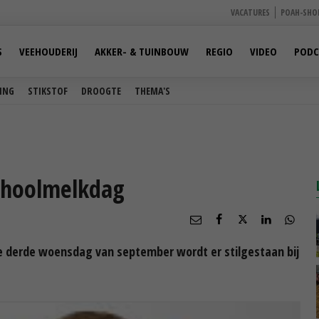
VACATURES
POAH-SHO
S
VEEHOUDERIJ
AKKER- & TUINBOUW
REGIO
VIDEO
PODC
ING
STIKSTOF
DROOGTE
THEMA'S
choolmelkdag
e derde woensdag van september wordt er stilgestaan bij