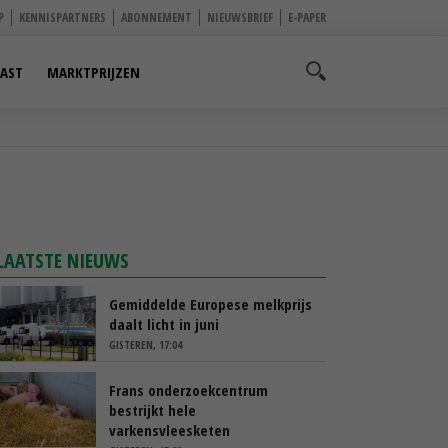
P
KENNISPARTNERS
ABONNEMENT
NIEUWSBRIEF
E-PAPER
AST
MARKTPRIJZEN
LAATSTE NIEUWS
Gemiddelde Europese melkprijs
daalt licht in juni
GISTEREN, 17:04
Frans onderzoekcentrum
bestrijkt hele
varkensvleesketen