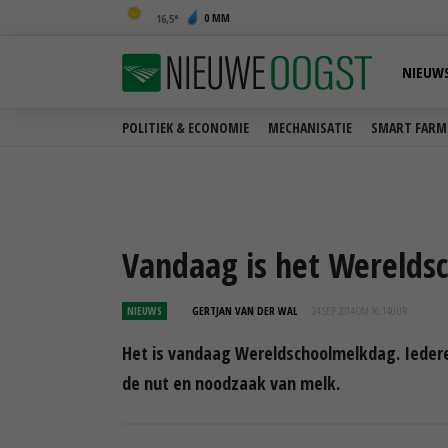
0 MM
16,5
NIEUW
POLITIEK & ECONOMIE
MECHANISATIE
SMART FARM
Vandaag is het Werelds
NIEUWS
GERTJAN VAN DER WAL
24 SEP 2014 OM 16:14
UUR
Het is vandaag Wereldschoolmelkdag. Ieder
de nut en noodzaak van melk.