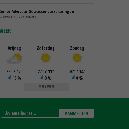
Senior Adviseur Gewassenverzekeringen
AGRIVER U.A. - ZOETERMEER
WEER
Vrijdag
Zaterdag
Zondag
23
°
/ 12
°
27
°
/ 11
°
30
°
/ 14
°
10 %
0 %
0 %
MEER WEER
AANMELDEN