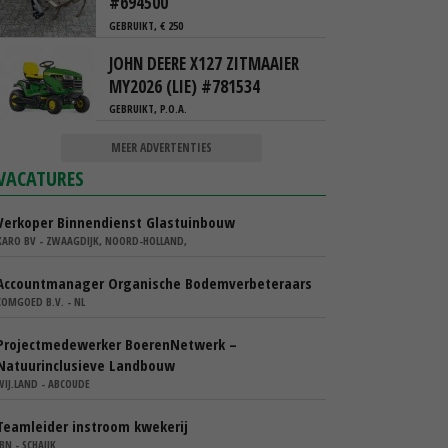
#694500
GEBRUIKT, € 250
JOHN DEERE X127 ZITMAAIER
MY2026 (LIE) #781534
GEBRUIKT, P.O.A.
MEER ADVERTENTIES
VACATURES
Verkoper Binnendienst Glastuinbouw
KARO BV - ZWAAGDIJK, NOORD-HOLLAND,
Accountmanager Organische Bodemverbeteraars
COMGOED B.V. - NL
Projectmedewerker BoerenNetwerk –
Natuurinclusieve Landbouw
WIJ.LAND - ABCOUDE
Teamleider instroom kwekerij
IBN - SCHAIJK