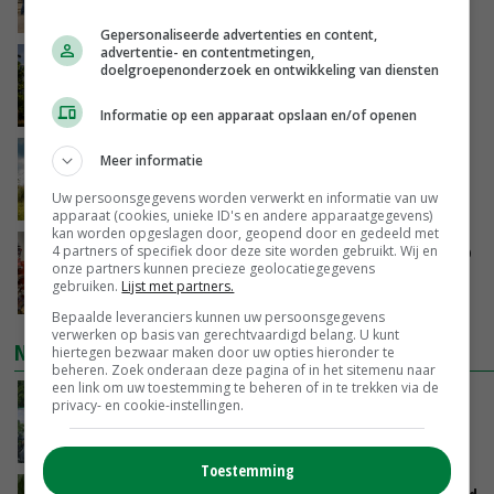
VANDAAG, 07:00
Gepersonaliseerde advertenties en content,
advertentie- en contentmetingen,
Kamervragen over onttrekkingsverbod,
doelgroepenonderzoek en ontwikkeling van diensten
minister spreekt van ‘ondernemersrisico’
GISTEREN, 16:27
Informatie op een apparaat opslaan en/of openen
‘Rendement van Krullvarkens komt van de
Meer informatie
overkant’
Uw persoonsgegevens worden verwerkt en informatie van uw
GISTEREN, 15:30
apparaat (cookies, unieke ID's en andere apparaatgegevens)
kan worden opgeslagen door, geopend door en gedeeld met
Oorlogen en El Niño stuwen voedselprijzen op
4 partners of specifiek door deze site worden gebruikt. Wij en
onze partners kunnen precieze geolocatiegegevens
gebruiken.
Lijst met partners.
GISTEREN, 15:04
Bepaalde leveranciers kunnen uw persoonsgegevens
verwerken op basis van gerechtvaardigd belang. U kunt
NIEUWSTE VIDEO'S
hiertegen bezwaar maken door uw opties hieronder te
beheren. Zoek onderaan deze pagina of in het sitemenu naar
een link om uw toestemming te beheren of in te trekken via de
Oekraïne-vlogger Kees Huizinga: ‘Bezoek van
privacy- en cookie-instellingen.
de ambassade mag zelf groente plukken’
GISTEREN, 12:00
Toestemming
Limburgse mais van Frijns doet het verrassend