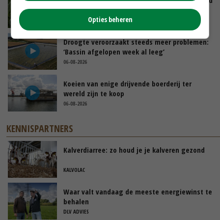
goed
Opties beheren
GISTEREN, 10:00
Droogte veroorzaakt steeds meer problemen:
‘Bassin afgelopen week al leeg’
06-08-2026
Koeien van enige drijvende boerderij ter
wereld zijn te koop
06-08-2026
KENNISPARTNERS
Kalverdiarree: zo houd je je kalveren gezond
KALVOLAC
Waar valt vandaag de meeste energiewinst te
behalen
DLV ADVIES