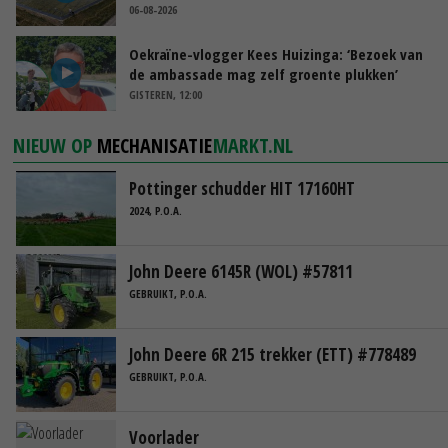
06-08-2026
Oekraïne-vlogger Kees Huizinga: ‘Bezoek van
de ambassade mag zelf groente plukken’
GISTEREN, 12:00
NIEUW OP
MECHANISATIE
MARKT.NL
Pottinger schudder HIT 17160HT
2024, P.O.A.
John Deere 6145R (WOL) #57811
GEBRUIKT, P.O.A.
John Deere 6R 215 trekker (ETT) #778489
GEBRUIKT, P.O.A.
Voorlader