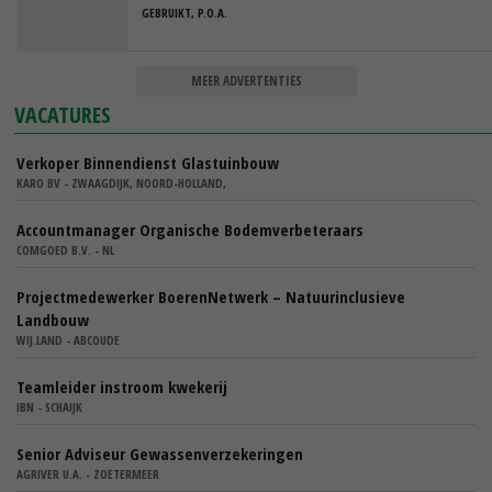
GEBRUIKT, P.O.A.
MEER ADVERTENTIES
VACATURES
Verkoper Binnendienst Glastuinbouw
KARO BV - ZWAAGDIJK, NOORD-HOLLAND,
Accountmanager Organische Bodemverbeteraars
COMGOED B.V. - NL
Projectmedewerker BoerenNetwerk – Natuurinclusieve
Landbouw
WIJ.LAND - ABCOUDE
Teamleider instroom kwekerij
IBN - SCHAIJK
Senior Adviseur Gewassenverzekeringen
AGRIVER U.A. - ZOETERMEER