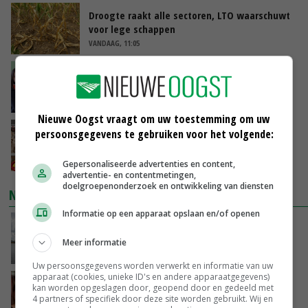
Droogte raakt alle sectoren, LTO waarschuwt
voor lege schappen
VANDAAG, 11:05
‘Het is letterlijk en figuurlijk een hete zomer’
VANDAAG, 11:00
Nieuwe Oogst vraagt om uw toestemming om uw
Argentinië hervat export van pluimveevlees
persoonsgegevens te gebruiken voor het volgende:
naar EU
VANDAAG, 10:39
Gepersonaliseerde advertenties en content,
advertentie- en contentmetingen,
doelgroepenonderzoek en ontwikkeling van diensten
NIEUWSTE VIDEO'S
Informatie op een apparaat opslaan en/of openen
Koeien van enige drijvende boerderij ter
wereld zijn te koop
Meer informatie
VANDAAG, 12:00
Uw persoonsgegevens worden verwerkt en informatie van uw
apparaat (cookies, unieke ID's en andere apparaatgegevens)
Danique in Canada: ‘Superveel schik gehad
kan worden opgeslagen door, geopend door en gedeeld met
tijdens stage’
4 partners of specifiek door deze site worden gebruikt. Wij en