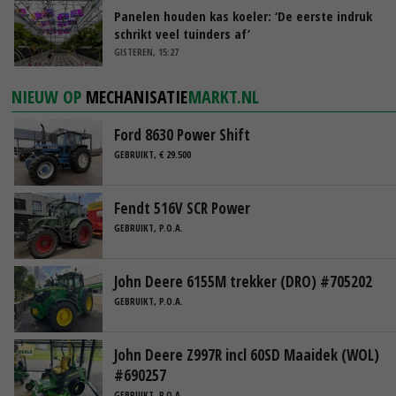
Panelen houden kas koeler: ‘De eerste indruk
schrikt veel tuinders af’
GISTEREN, 15:27
NIEUW OP
MECHANISATIE
MARKT.NL
Ford 8630 Power Shift
GEBRUIKT, € 29.500
Fendt 516V SCR Power
GEBRUIKT, P.O.A.
John Deere 6155M trekker (DRO) #705202
GEBRUIKT, P.O.A.
John Deere Z997R incl 60SD Maaidek (WOL)
#690257
GEBRUIKT, P.O.A.