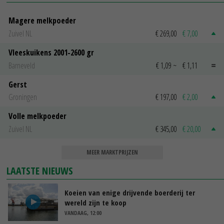
Magere melkpoeder
Zuivel NL
€ 269,00
€ 7,00
Vleeskuikens 2001-2600 gr
Barneveld
€ 1,09
~
€ 1,11
Gerst
Groningen
€ 197,00
€ 2,00
Volle melkpoeder
Zuivel NL
€ 345,00
€ 20,00
MEER MARKTPRIJZEN
LAATSTE NIEUWS
Koeien van enige drijvende boerderij ter
wereld zijn te koop
VANDAAG, 12:00