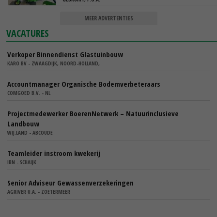
MEER ADVERTENTIES
VACATURES
Verkoper Binnendienst Glastuinbouw
KARO BV - ZWAAGDIJK, NOORD-HOLLAND,
Accountmanager Organische Bodemverbeteraars
COMGOED B.V. - NL
Projectmedewerker BoerenNetwerk – Natuurinclusieve
Landbouw
WIJ.LAND - ABCOUDE
Teamleider instroom kwekerij
IBN - SCHAIJK
Senior Adviseur Gewassenverzekeringen
AGRIVER U.A. - ZOETERMEER