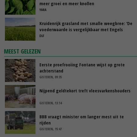
meer groei en meer knollen
YARA
Kruidenrijk grasland met smalle weegbree: ‘De
voederwaarde is vergelijkbaar met Engels
raaigras’
DLF
MEEST GELEZEN
Eerste proefrooiing Fontane wijst op grote
achterstand
GISTEREN, 09:35
Nijpend geldtekort treft vleesvarkenshouders
GISTEREN, 13:14
BBB vraagt minister om langer mest uit te
rijden
GISTEREN, 15:47