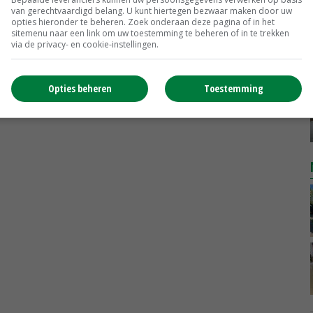
Uien Middenmeer Geel 30-60% grof
van gerechtvaardigd belang. U kunt hiertegen bezwaar maken door uw
Noteringen
€ 0,00
~
€ 0,00
opties hieronder te beheren. Zoek onderaan deze pagina of in het
sitemenu naar een link om uw toestemming te beheren of in te trekken
via de privacy- en cookie-instellingen.
DCA BestPigletPrice
Biggen weekprijzen
€ 26,50
€ 0,50
Opties beheren
Toestemming
MEER MARKTPRIJZEN