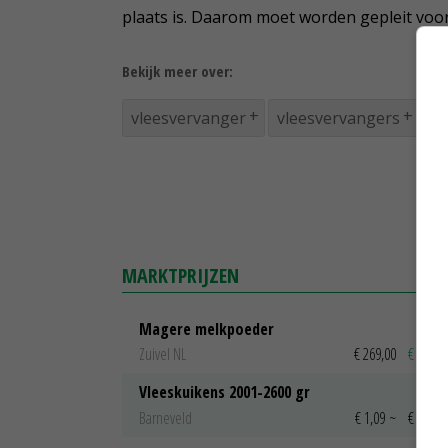
plaats is. Daarom moet worden gepleit voo
Bekijk meer over:
vleesvervanger
vleesvervangers
so
MARKTPRIJZEN
Magere melkpoeder
Zuivel NL
€ 269,00
€ 7,00
Vleeskuikens 2001-2600 gr
Barneveld
€ 1,09
~
€ 1,11