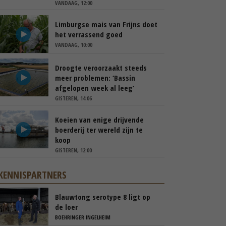
VANDAAG, 12:00
Limburgse mais van Frijns doet
het verrassend goed
VANDAAG, 10:00
Droogte veroorzaakt steeds
meer problemen: ‘Bassin
afgelopen week al leeg’
GISTEREN, 14:06
Koeien van enige drijvende
boerderij ter wereld zijn te
koop
GISTEREN, 12:00
KENNISPARTNERS
Blauwtong serotype 8 ligt op
de loer
BOEHRINGER INGELHEIM