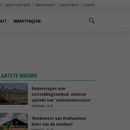
P
KENNISPARTNERS
ABONNEMENT
NIEUWSBRIEF
E-PAPER
AST
MARKTPRIJZEN
LAATSTE NIEUWS
Kamervragen over
onttrekkingsverbod, minister
spreekt van ‘ondernemersrisico’
VANDAAG, 16:27
‘Rendement van Krullvarkens
komt van de overkant’
VANDAAG, 15:30