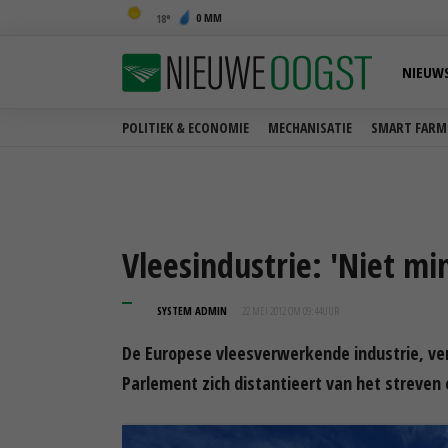
0 MM
18
NIEUW
POLITIEK & ECONOMIE
MECHANISATIE
SMART FARM
Vleesindustrie: 'Niet m
SYSTEM ADMIN
22 MEI 2012 OM 09:44
UUR
De Europese vleesverwerkende industrie, vere
Parlement zich distantieert van het streven 