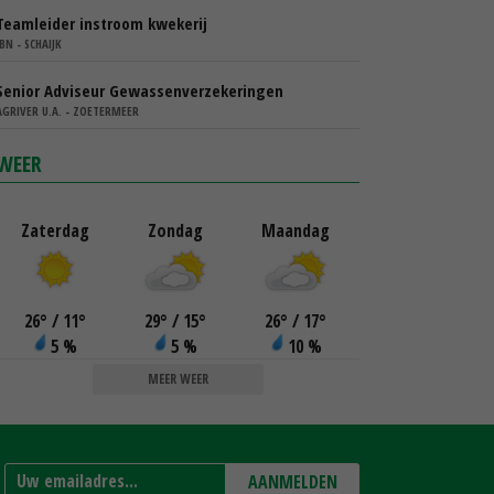
Teamleider instroom kwekerij
IBN - SCHAIJK
Senior Adviseur Gewassenverzekeringen
AGRIVER U.A. - ZOETERMEER
WEER
Zaterdag
Zondag
Maandag
26
°
/ 11
°
29
°
/ 15
°
26
°
/ 17
°
5 %
5 %
10 %
MEER WEER
AANMELDEN