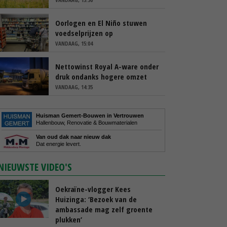
Oorlogen en El Niño stuwen
voedselprijzen op
VANDAAG, 15:04
Nettowinst Royal A-ware onder
druk ondanks hogere omzet
VANDAAG, 14:35
Huisman Gemert-Bouwen in Vertrouwen
Hallenbouw, Renovatie & Bouwmaterialen
Van oud dak naar nieuw dak
Dat energie levert.
NIEUWSTE VIDEO'S
Oekraïne-vlogger Kees
Huizinga: ‘Bezoek van de
ambassade mag zelf groente
plukken’