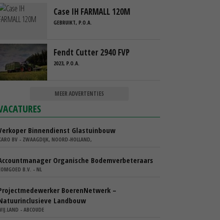
Case IH FARMALL 120M
GEBRUIKT, P.O.A.
Fendt Cutter 2940 FVP
2023, P.O.A.
MEER ADVERTENTIES
VACATURES
Verkoper Binnendienst Glastuinbouw
KARO BV - ZWAAGDIJK, NOORD-HOLLAND,
Accountmanager Organische Bodemverbeteraars
COMGOED B.V. - NL
Projectmedewerker BoerenNetwerk –
Natuurinclusieve Landbouw
WIJ.LAND - ABCOUDE