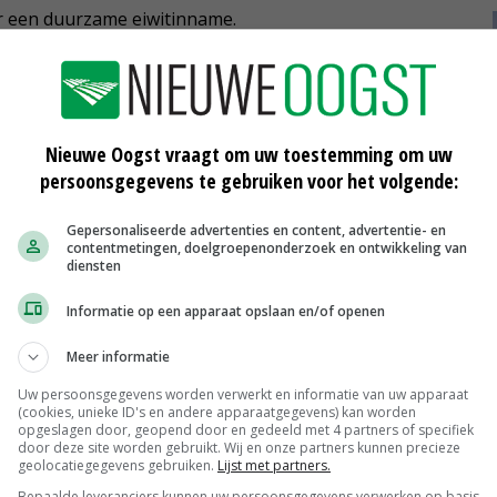
r een duurzame eiwitinname.
ja
Nieuwe Oogst vraagt om uw toestemming om uw
persoonsgegevens te gebruiken voor het volgende:
Gepersonaliseerde advertenties en content, advertentie- en
contentmetingen, doelgroepenonderzoek en ontwikkeling van
diensten
Informatie op een apparaat opslaan en/of openen
Meer informatie
Scharreleieren maat 59
Barneveld
€ 12,00
€ 0,00
Uw persoonsgegevens worden verwerkt en informatie van uw apparaat
(cookies, unieke ID's en andere apparaatgegevens) kan worden
opgeslagen door, geopend door en gedeeld met 4 partners of specifiek
Fritesgeschikt NL Du Be
door deze site worden gebruikt. Wij en onze partners kunnen precieze
PotatoNL
€ 15,00
~
€ 23,00
geolocatiegegevens gebruiken.
Lijst met partners.
Bepaalde leveranciers kunnen uw persoonsgegevens verwerken op basis