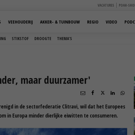
VACATURES
POAH-SHO
S
VEEHOUDERIJ
AKKER- & TUINBOUW
REGIO
VIDEO
PODC
ING
STIKSTOF
DROOGTE
THEMA'S
inder, maar duurzamer'
nigd in de sectorfederatie Clitravi, wil dat het Europees
om in Europa minder dierlijke eiwitten te consumeren.