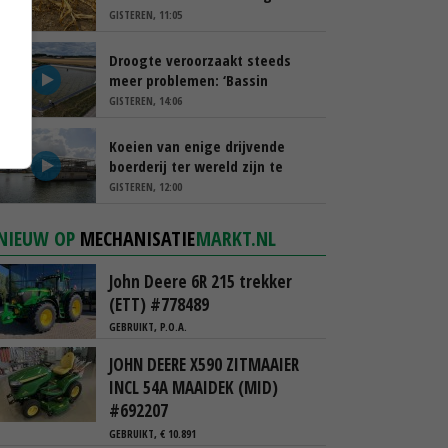
schappen
GISTEREN, 11:05
Droogte veroorzaakt steeds
meer problemen: ‘Bassin
afgelopen week al leeg’
GISTEREN, 14:06
Koeien van enige drijvende
boerderij ter wereld zijn te
koop
GISTEREN, 12:00
NIEUW OP
MECHANISATIE
MARKT.NL
John Deere 6R 215 trekker
(ETT) #778489
GEBRUIKT, P.O.A.
JOHN DEERE X590 ZITMAAIER
INCL 54A MAAIDEK (MID)
#692207
GEBRUIKT, € 10.891