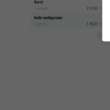
Gerst
Groningen
€ 197,00
€ 2,00
Volle melkpoeder
Zuivel NL
€ 345,00
€ 20,00