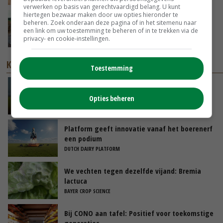
verwerken op basis van gerechtvaardigd belang. U kunt
hiertegen bezwaar maken door uw opties hieronder te
POAH!: Fendt 1042
beheren. Zoek onderaan deze pagina of in het sitemenu naar
een link om uw toestemming te beheren of in te trekken via de
privacy- en cookie-instellingen.
01-08-2026
KENNISPARTNERS
Toestemming
Meer grip op stikstof, minder verliezen voor
akkerbouwers én melkveehouders
Opties beheren
OCI AGRO
Platform geeft innovatie vanaf het boerenerf
een podium
DUTCH DAIRY PLATFORM
We vechten tegen dezelfde vijand: Bremia
lactuca
BAYER CROP SCIENCE
Bij CONO aan tafel: Positief voor toekomstige
generaties