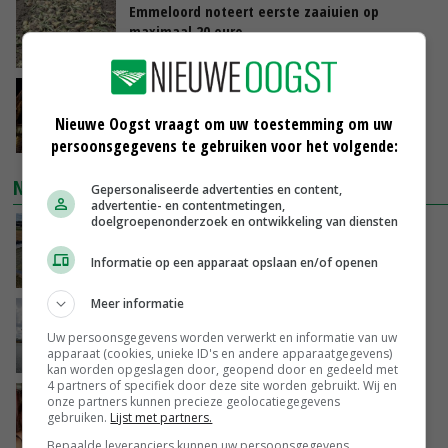
Emmeloord noteert eerste zaaiuien op
maximaal 20 euro
GISTEREN, 14:59
Spontane boerenacties in Twente en
Apeldoorn zetten de trend
Nieuwe Oogst vraagt om uw toestemming om uw
GISTEREN, 14:48
persoonsgegevens te gebruiken voor het volgende:
NIEUWSTE VIDEO'S
Gepersonaliseerde advertenties en content,
advertentie- en contentmetingen,
doelgroepenonderzoek en ontwikkeling van diensten
Droogte veroorzaakt steeds meer problemen:
‘Bassin afgelopen week al leeg’
Informatie op een apparaat opslaan en/of openen
GISTEREN, 14:06
Meer informatie
Koeien van enige drijvende boerderij ter
wereld zijn te koop
Uw persoonsgegevens worden verwerkt en informatie van uw
apparaat (cookies, unieke ID's en andere apparaatgegevens)
GISTEREN, 12:00
kan worden opgeslagen door, geopend door en gedeeld met
4 partners of specifiek door deze site worden gebruikt. Wij en
Danique in Canada: ‘Superveel schik gehad
onze partners kunnen precieze geolocatiegegevens
gebruiken.
Lijst met partners.
tijdens stage’
04-08-2026
Bepaalde leveranciers kunnen uw persoonsgegevens