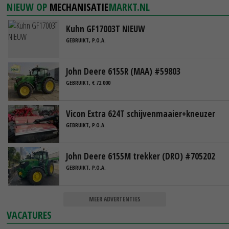
NIEUW OP
MECHANISATIE
MARKT.NL
Kuhn GF17003T NIEUW
GEBRUIKT, P.O.A.
John Deere 6155R (MAA) #59803
GEBRUIKT, € 72.000
Vicon Extra 624T schijvenmaaier+kneuzer
GEBRUIKT, P.O.A.
John Deere 6155M trekker (DRO) #705202
GEBRUIKT, P.O.A.
MEER ADVERTENTIES
VACATURES