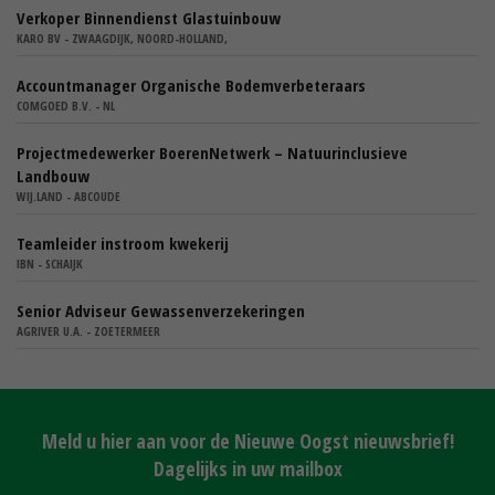
Verkoper Binnendienst Glastuinbouw
KARO BV - ZWAAGDIJK, NOORD-HOLLAND,
Accountmanager Organische Bodemverbeteraars
COMGOED B.V. - NL
Projectmedewerker BoerenNetwerk – Natuurinclusieve
Landbouw
WIJ.LAND - ABCOUDE
Teamleider instroom kwekerij
IBN - SCHAIJK
Senior Adviseur Gewassenverzekeringen
AGRIVER U.A. - ZOETERMEER
Meld u hier aan voor de Nieuwe Oogst nieuwsbrief!
Dagelijks in uw mailbox