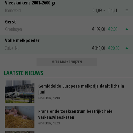
Vleeskuikens 2001-2600 gr
Barneveld
€ 1,09
~
€ 1,11
Gerst
Groningen
€ 197,00
€ 2,00
Volle melkpoeder
Zuivel NL
€ 345,00
€ 20,00
MEER MARKTPRIJZEN
LAATSTE NIEUWS
Gemiddelde Europese melkprijs daalt licht in
juni
GISTEREN, 17:04
Frans onderzoekcentrum bestrijkt hele
varkensvleesketen
GISTEREN, 15:29