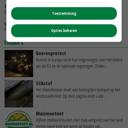
Teamleider instroom kwekerij
IBN - SCHAIJK
Toestemming
Senior Adviseur Gewassenverzekeringen
AGRIVER U.A. - ZOETERMEER
Opties beheren
THEMA'S
Boerenprotest
Boeren in Europa uiten hun ongenoegen over het beleid
van de EU en de nationale regeringen. Onder...
Stikstof
Het stikstofdossier drukt een belangrijke stempel op het
landbouwbeleid. Op deze pagina vindt u alle...
Maismeetnet
Vijftien melkveehouders met mais verspreid over het land
meten twee keer per week de hoogte van...