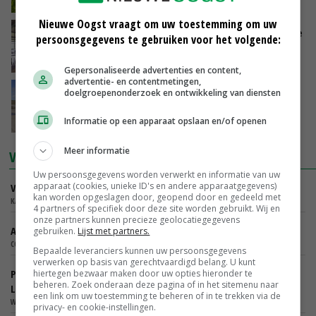
raaigras’
DLF
Nieuwe Oogst vraagt om uw toestemming om uw
Kick Start Brok; voor een snelle start en mooie
persoonsgegevens te gebruiken voor het volgende:
piek
GEBRS. FUITE
Gepersonaliseerde advertenties en content,
advertentie- en contentmetingen,
‘De proef in Lelystad liet echt zien wat
doelgroepenonderzoek en ontwikkeling van diensten
Helianta kan doen bij phytophthora’
Informatie op een apparaat opslaan en/of openen
ADAMA
Meer informatie
VACATURES
Uw persoonsgegevens worden verwerkt en informatie van uw
apparaat (cookies, unieke ID's en andere apparaatgegevens)
Verkoper Binnendienst Glastuinbouw
kan worden opgeslagen door, geopend door en gedeeld met
KARO BV - ZWAAGDIJK, NOORD-HOLLAND,
4 partners of specifiek door deze site worden gebruikt. Wij en
onze partners kunnen precieze geolocatiegegevens
Accountmanager Organische Bodemverbeteraars
gebruiken.
Lijst met partners.
COMGOED B.V. - NL
Bepaalde leveranciers kunnen uw persoonsgegevens
verwerken op basis van gerechtvaardigd belang. U kunt
Projectmedewerker BoerenNetwerk – Natuurinclusieve
hiertegen bezwaar maken door uw opties hieronder te
beheren. Zoek onderaan deze pagina of in het sitemenu naar
Landbouw
een link om uw toestemming te beheren of in te trekken via de
WIJ.LAND - ABCOUDE
privacy- en cookie-instellingen.