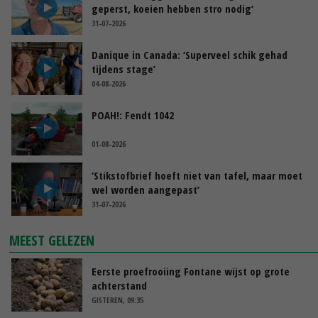
geperst, koeien hebben stro nodig’
31-07-2026
Danique in Canada: ‘Superveel schik gehad
tijdens stage’
04-08-2026
POAH!: Fendt 1042
01-08-2026
‘Stikstofbrief hoeft niet van tafel, maar moet
wel worden aangepast’
31-07-2026
MEEST GELEZEN
Eerste proefrooiing Fontane wijst op grote
achterstand
GISTEREN, 09:35