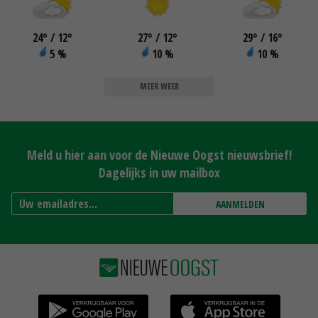
24
°
/ 12
°
27
°
/ 12
°
29
°
/ 16
°
5 %
10 %
10 %
MEER WEER
Meld u hier aan voor de Nieuwe Oogst nieuwsbrief!
Dagelijks in uw mailbox
AANMELDEN