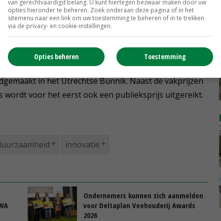
us kiest voor een korte keten door Black Angus-
van gerechtvaardigd belang. U kunt hiertegen bezwaar maken door uw
opties hieronder te beheren. Zoek onderaan deze pagina of in het
open.
sitemenu naar een link om uw toestemming te beheren of in te trekken
via de privacy- en cookie-instellingen.
elden voor Deltaplan Veehouderij Awards 2026
Opties beheren
Toestemming
emaakt in het Utrechtse Bunnik. Naast de vakprijzen
 wordt voor het eerst ook een publieksprijs uitgereikt.
duurzaamheid
innovatie
Ondernemers kunnen zich aanmelden
VWA
voor Deltaplan Veehouderij Awards
2026