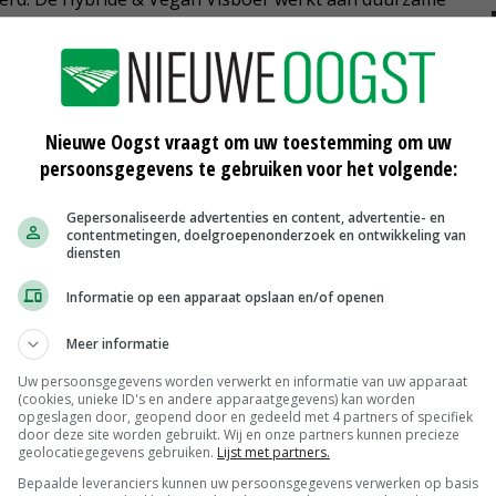
er in Twente plantaardige zuivel produceert van lokaal
ijke en plantaardige ingrediënten in hybride
pact te verkleinen zonder op smaak in te leveren.
Nieuwe Oogst vraagt om uw toestemming om uw
persoonsgegevens te gebruiken voor het volgende:
ieuwende verbindingen tussen productie en consumptie
EI en De Hoeve Innovatie. Waar Akkervarken varkens
Gepersonaliseerde advertenties en content, advertentie- en
contentmetingen, doelgroepenonderzoek en ontwikkeling van
ht ALLEBEI zich op het laten opgroeien van
diensten
derijen. De Hoeve Innovatie draagt bij met de
Informatie op een apparaat opslaan en/of openen
zowel het dierenwelzijn verhogen als de
Meer informatie
Uw persoonsgegevens worden verwerkt en informatie van uw apparaat
(cookies, unieke ID's en andere apparaatgegevens) kan worden
tsproductie voor een zelfvoorzienende regio, strijden
opgeslagen door, geopend door en gedeeld met 4 partners of specifiek
ij en Heuvel Angus om de prijs. Boeren in het Bos zet
door deze site worden gebruikt. Wij en onze partners kunnen precieze
geolocatiegegevens gebruiken.
Lijst met partners.
evulde Boerderij werkt met een circulair
Bepaalde leveranciers kunnen uw persoonsgegevens verwerken op basis