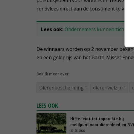
potstalsysteem voor varkens en Heuvel Ang
rundvlees direct aan de consument te verk
Lees ook:
Ondernemers kunnen zich aanm
De winnaars worden op 2 november bekendg
en een geldprijs van het Barth-Misset Fonds
Bekijk meer over:
Dierenbescherming
dierenwelzijn
LEES OOK
Hitte leidt tot topdrukte bij
meldpunt voor dierenleed en N
30-06-2026