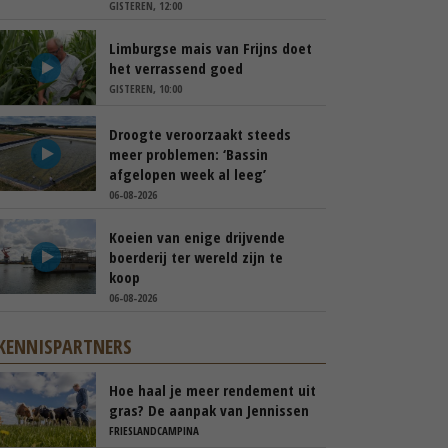
GISTEREN, 12:00
Limburgse mais van Frijns doet
het verrassend goed
GISTEREN, 10:00
Droogte veroorzaakt steeds
meer problemen: ‘Bassin
afgelopen week al leeg’
06-08-2026
Koeien van enige drijvende
boerderij ter wereld zijn te
koop
06-08-2026
KENNISPARTNERS
Hoe haal je meer rendement uit
gras? De aanpak van Jennissen
FRIESLANDCAMPINA