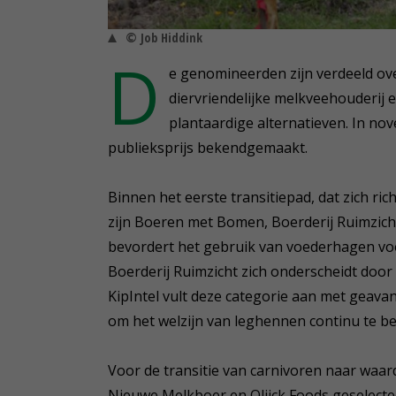
© Job Hiddink
D
e genomineerden zijn verdeeld ove
diervriendelijke melkveehouderij 
plantaardige alternatieven. In n
publieksprijs bekendgemaakt.
Binnen het eerste transitiepad, dat zich ric
zijn Boeren met Bomen, Boerderij Ruimzic
bevordert het gebruik van voederhagen voor
Boerderij Ruimzicht zich onderscheidt door 
KipIntel vult deze categorie aan met geava
om het welzijn van leghennen continu te b
Voor de transitie van carnivoren naar waa
Nieuwe Melkboer en Olijck Foods geselect