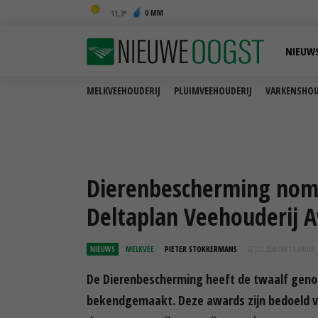
0 MM
11,3
NIEUW
MELKVEEHOUDERIJ
PLUIMVEEHOUDERIJ
VARKENSHOU
Dierenbescherming nomin
Deltaplan Veehouderij 
NIEUWS
MELKVEE
PIETER STOKKERMANS
07 JUL 2026 OM 14:29
UUR
De Dierenbescherming heeft de twaalf geno
bekendgemaakt. Deze awards zijn bedoeld voo