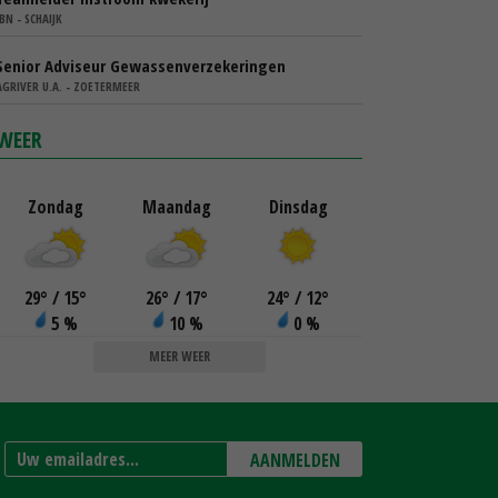
IBN - SCHAIJK
Senior Adviseur Gewassenverzekeringen
AGRIVER U.A. - ZOETERMEER
WEER
Zondag
Maandag
Dinsdag
29
°
/ 15
°
26
°
/ 17
°
24
°
/ 12
°
5 %
10 %
0 %
MEER WEER
AANMELDEN