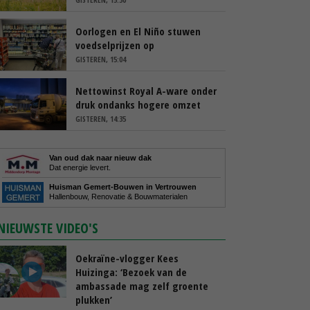
Oorlogen en El Niño stuwen
voedselprijzen op
GISTEREN, 15:04
Nettowinst Royal A-ware onder
druk ondanks hogere omzet
GISTEREN, 14:35
Van oud dak naar nieuw dak
Dat energie levert.
Huisman Gemert-Bouwen in Vertrouwen
Hallenbouw, Renovatie & Bouwmaterialen
NIEUWSTE VIDEO'S
Oekraïne-vlogger Kees
Huizinga: ‘Bezoek van de
ambassade mag zelf groente
plukken’