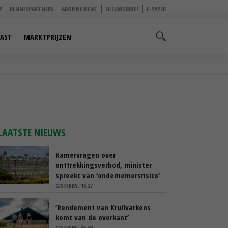
P
KENNISPARTNERS
ABONNEMENT
NIEUWSBRIEF
E-PAPER
AST
MARKTPRIJZEN
LAATSTE NIEUWS
Kamervragen over
onttrekkingsverbod, minister
spreekt van ‘ondernemersrisico’
GISTEREN, 16:27
‘Rendement van Krullvarkens
komt van de overkant’
GISTEREN, 15:30