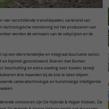
r vier verschillende transitiepaden, variërend van
en technologische monitoring tot het produceren van
ovember worden de winnaars van de vakprijzen en de
ht op een diervriendelijke en integraal duurzame sector,
ht en KipIntel genomineerd. Boeren met Bomen
 beschutting en extra voeding voor koeien, terwijl
kalveren drie maanden bij de koe te laten blijven.
nceerde cameratechnologie en kunstmatige intelligentie
ewaken.
rderende omnivoren zijn De Hybride & Vegan Visboer, De
eerd. De Hybride & Vegan Visboer werkt aan duurzame