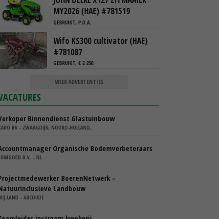
MY2026 (HAE) #781519
GEBRUIKT, P.O.A.
Wifo KS300 cultivator (HAE)
#781087
GEBRUIKT, € 2.250
MEER ADVERTENTIES
VACATURES
Verkoper Binnendienst Glastuinbouw
KARO BV - ZWAAGDIJK, NOORD-HOLLAND,
Accountmanager Organische Bodemverbeteraars
COMGOED B.V. - NL
Projectmedewerker BoerenNetwerk –
Natuurinclusieve Landbouw
WIJ.LAND - ABCOUDE
Teamleider instroom kwekerij