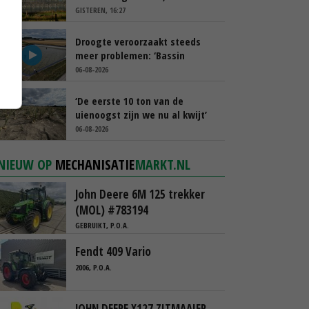
spreekt van ‘ondernemersrisico’
GISTEREN, 16:27
Droogte veroorzaakt steeds
meer problemen: ‘Bassin
afgelopen week al leeg’
06-08-2026
‘De eerste 10 ton van de
uienoogst zijn we nu al kwijt’
06-08-2026
NIEUW OP
MECHANISATIE
MARKT.NL
John Deere 6M 125 trekker
(MOL) #783194
GEBRUIKT, P.O.A.
Fendt 409 Vario
2006, P.O.A.
JOHN DEERE X127 ZITMAAIER