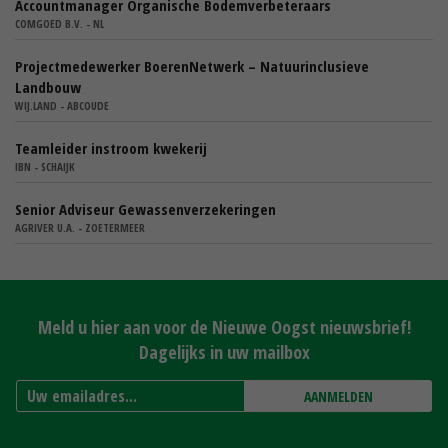
Accountmanager Organische Bodemverbeteraars
COMGOED B.V. - NL
Projectmedewerker BoerenNetwerk – Natuurinclusieve
Landbouw
WIJ.LAND - ABCOUDE
Teamleider instroom kwekerij
IBN - SCHAIJK
Senior Adviseur Gewassenverzekeringen
AGRIVER U.A. - ZOETERMEER
Meld u hier aan voor de Nieuwe Oogst nieuwsbrief!
Dagelijks in uw mailbox
AANMELDEN