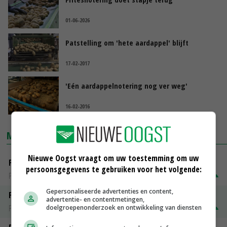
01-06-2026
Patstelling om 'hete aardappel' blijft
17-02-2017
'Eén aardappelnotering nog ver weg'
16-02-2016
MARKTPRIJZEN
Nieuwe Oogst vraagt om uw toestemming om uw
Fontane
persoonsgegevens te gebruiken voor het volgende:
PotatoNL
€ 15,00
~
€ 23,00
Gepersonaliseerde advertenties en content,
Fritesgeschikt NL Du Be
advertentie- en contentmetingen,
PotatoNL
€ 15,00
~
€ 23,00
doelgroepenonderzoek en ontwikkeling van diensten