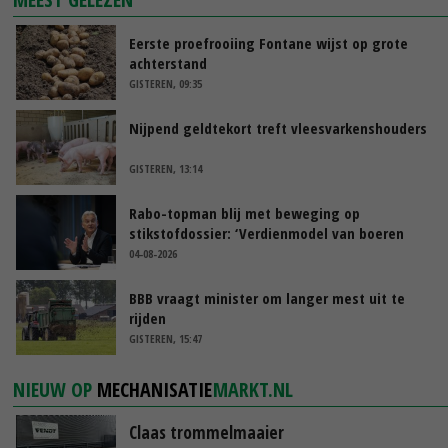
Eerste proefrooiing Fontane wijst op grote
achterstand
GISTEREN, 09:35
Nijpend geldtekort treft vleesvarkenshouders
GISTEREN, 13:14
Rabo-topman blij met beweging op
stikstofdossier: ‘Verdienmodel van boeren
blijft cruciaal’
04-08-2026
BBB vraagt minister om langer mest uit te
rijden
GISTEREN, 15:47
NIEUW OP
MECHANISATIE
MARKT.NL
Claas trommelmaaier