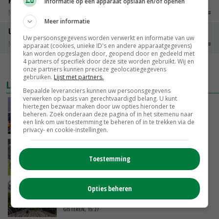
Peen
Informatie op een apparaat opslaan en/of openen
Noteringen
€ 26,00
~
€ 33,00
Meer informatie
Uien Middenmeer Geel 30-60% grof
Uw persoonsgegevens worden verwerkt en informatie van uw
Noteringen
€ 0,00
~
€ 0,00
apparaat (cookies, unieke ID's en andere apparaatgegevens)
kan worden opgeslagen door, geopend door en gedeeld met
4 partners of specifiek door deze site worden gebruikt. Wij en
MEER MARKTPRIJZEN
onze partners kunnen precieze geolocatiegegevens
gebruiken.
Lijst met partners.
LAATSTE NIEUWS
Bepaalde leveranciers kunnen uw persoonsgegevens
verwerken op basis van gerechtvaardigd belang. U kunt
China scherpt importeisen voor pootgoed aan
hiertegen bezwaar maken door uw opties hieronder te
beheren. Zoek onderaan deze pagina of in het sitemenu naar
vanwege zebrachipbacterie
een link om uw toestemming te beheren of in te trekken via de
GISTEREN, 16:25
privacy- en cookie-instellingen.
BBB vraagt minister om langer mest uit te
rijden
Toestemming
GISTEREN, 15:47
Opties beheren
Panelen houden kas koeler: ‘De eerste indruk
schrikt veel tuinders af’
GISTEREN, 15:27