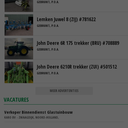
GEBRUIKT, P.O.A.
Lemken Juwel 8 (ZIJ) #781622
GEBRUIKT, P.O.A.
John Deere 6R 175 trekker (BRU) #708889
GEBRUIKT, P.O.A.
John Deere 6210R trekker (ZUI) #501512
GEBRUIKT, P.O.A.
MEER ADVERTENTIES
VACATURES
Verkoper Binnendienst Glastuinbouw
KARO BV - ZWAAGDIJK, NOORD-HOLLAND,