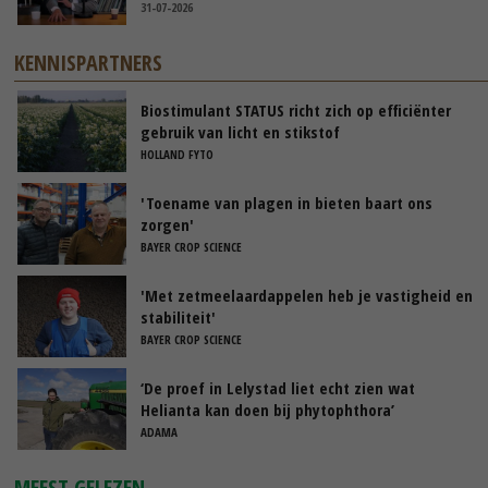
31-07-2026
KENNISPARTNERS
Biostimulant STATUS richt zich op efficiënter
gebruik van licht en stikstof
HOLLAND FYTO
'Toename van plagen in bieten baart ons
zorgen'
BAYER CROP SCIENCE
'Met zetmeelaardappelen heb je vastigheid en
stabiliteit'
BAYER CROP SCIENCE
‘De proef in Lelystad liet echt zien wat
Helianta kan doen bij phytophthora’
ADAMA
MEEST GELEZEN