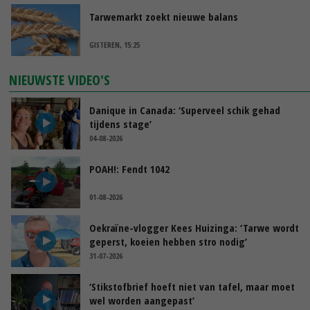
Tarwemarkt zoekt nieuwe balans
GISTEREN, 15:25
NIEUWSTE VIDEO'S
Danique in Canada: ‘Superveel schik gehad
tijdens stage’
04-08-2026
POAH!: Fendt 1042
01-08-2026
Oekraïne-vlogger Kees Huizinga: ‘Tarwe wordt
geperst, koeien hebben stro nodig’
31-07-2026
‘Stikstofbrief hoeft niet van tafel, maar moet
wel worden aangepast’