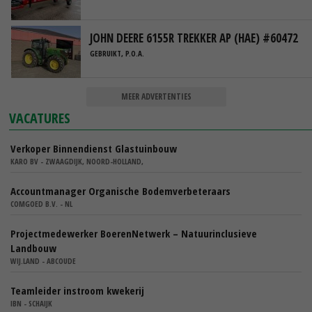
JOHN DEERE 6155R TREKKER AP (HAE) #60472
GEBRUIKT, P.O.A.
MEER ADVERTENTIES
VACATURES
Verkoper Binnendienst Glastuinbouw
KARO BV - ZWAAGDIJK, NOORD-HOLLAND,
Accountmanager Organische Bodemverbeteraars
COMGOED B.V. - NL
Projectmedewerker BoerenNetwerk – Natuurinclusieve
Landbouw
WIJ.LAND - ABCOUDE
Teamleider instroom kwekerij
IBN - SCHAIJK