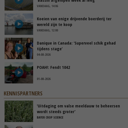
VANDAAG, 14:06
Koeien van enige drijvende boerderij ter
wereld zijn te koop
VANDAAG, 12:00
Danique in Canada: ‘Superveel schik gehad
tijdens stage’
04-08-2026
POAH!: Fendt 1042
01-08-2026
KENNISPARTNERS
‘Uitdaging om valse meeldauw te beheersen
wordt steeds groter’
BAYER CROP SCIENCE