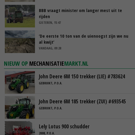
BBB vraagt minister om langer mest uit te
rijden
GISTEREN, 15:47
‘De eerste 10 ton van de uienoogst zijn we nu
al kwijt’
VANDAAG, 09:28
NIEUW OP
MECHANISATIE
MARKT.NL
John Deere 6M 150 trekker (LIE) #783624
GEBRUIKT, P.O.A.
John Deere 6M 185 trekker (ZUI) #693545
GEBRUIKT, P.O.A.
Lely Lotus 900 schudder
2008, P.O.A.