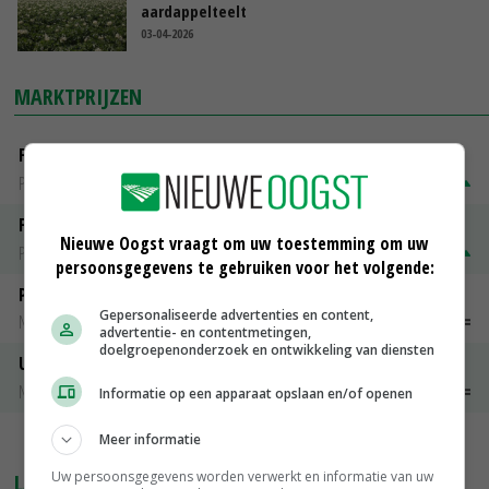
aardappelteelt
03-04-2026
MARKTPRIJZEN
Fontane
PotatoNL
€ 15,00
~
€ 23,00
Fritesgeschikt NL Du Be
Nieuwe Oogst vraagt om uw toestemming om uw
PotatoNL
€ 15,00
~
€ 23,00
persoonsgegevens te gebruiken voor het volgende:
Peen
Gepersonaliseerde advertenties en content,
Noteringen
€ 26,00
~
€ 33,00
advertentie- en contentmetingen,
doelgroepenonderzoek en ontwikkeling van diensten
Uien Middenmeer Geel 30-60% grof
Noteringen
€ 0,00
~
€ 0,00
Informatie op een apparaat opslaan en/of openen
Meer informatie
MEER MARKTPRIJZEN
Uw persoonsgegevens worden verwerkt en informatie van uw
LAATSTE NIEUWS