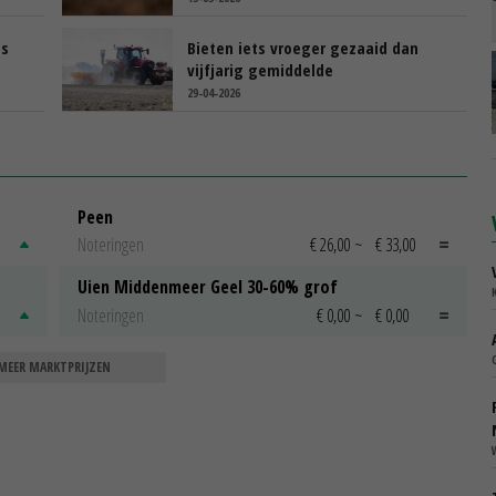
ds
Bieten iets vroeger gezaaid dan
vijfjarig gemiddelde
29-04-2026
Peen
Noteringen
€ 26,00
~
€ 33,00
Uien Middenmeer Geel 30-60% grof
Noteringen
€ 0,00
~
€ 0,00
MEER MARKTPRIJZEN