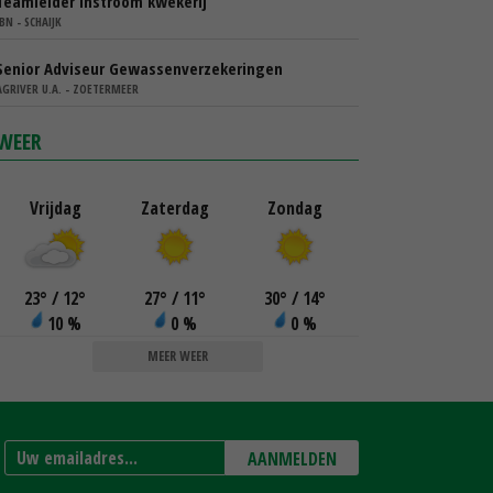
Teamleider instroom kwekerij
IBN - SCHAIJK
Senior Adviseur Gewassenverzekeringen
AGRIVER U.A. - ZOETERMEER
WEER
Vrijdag
Zaterdag
Zondag
23
°
/ 12
°
27
°
/ 11
°
30
°
/ 14
°
10 %
0 %
0 %
MEER WEER
AANMELDEN