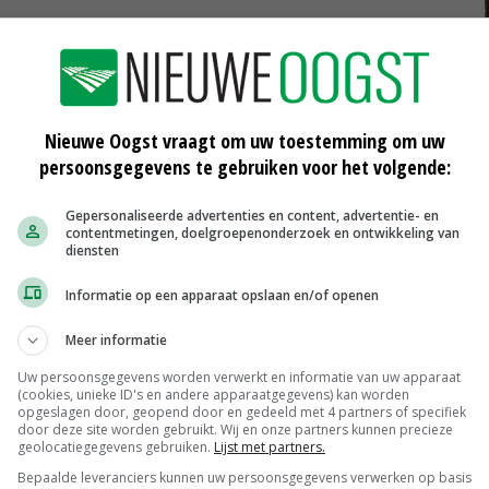
chimmels hangt af van infectiedruk, rasgevoeligheid en
n middelen als Serenade, Charge of Microthiol Special
ting kunnen telers grijpen naar fungiciden als Diadem,
nta.
Nieuwe Oogst vraagt om uw toestemming om uw
persoonsgegevens te gebruiken voor het volgende:
n af te wisselen om verminderde gevoeligheid van
selen van middelen en tijdig herhalen’, geeft Hanse aan.
Gepersonaliseerde advertenties en content, advertentie- en
contentmetingen, doelgroepenonderzoek en ontwikkeling van
diensten
Informatie op een apparaat opslaan en/of openen
t een hoog cijfer voor bladgezondheid cercospora
geen vrijbrief om niet te spuiten. Hanse: ‘Die rassen
Meer informatie
st. Dit heeft te maken met het beschermen van het
Uw persoonsgegevens worden verwerkt en informatie van uw apparaat
(cookies, unieke ID's en andere apparaatgegevens) kan worden
wel met minder bespuitingen worden volstaan, mits de
opgeslagen door, geopend door en gedeeld met 4 partners of specifiek
door deze site worden gebruikt. Wij en onze partners kunnen precieze
geolocatiegegevens gebruiken.
Lijst met partners.
Bepaalde leveranciers kunnen uw persoonsgegevens verwerken op basis