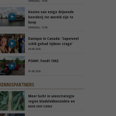
VANDAAG, 14:06
Koeien van enige drijvende
boerderij ter wereld zijn te
koop
VANDAAG, 12:00
Danique in Canada: ‘Superveel
schik gehad tijdens stage’
04-08-2026
POAH!: Fendt 1042
01-08-2026
KENNISPARTNERS
Meer lucht in uienstrategie
tegen bladvlekkenziekte en
stemphylium
BAYER CROP SCIENCE