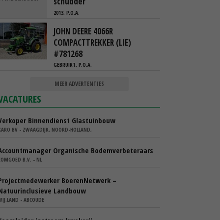
schudder
2013, P.O.A.
JOHN DEERE 4066R
COMPACTTREKKER (LIE)
#781268
GEBRUIKT, P.O.A.
MEER ADVERTENTIES
VACATURES
Verkoper Binnendienst Glastuinbouw
KARO BV - ZWAAGDIJK, NOORD-HOLLAND,
Accountmanager Organische Bodemverbeteraars
COMGOED B.V. - NL
Projectmedewerker BoerenNetwerk –
Natuurinclusieve Landbouw
WIJ.LAND - ABCOUDE