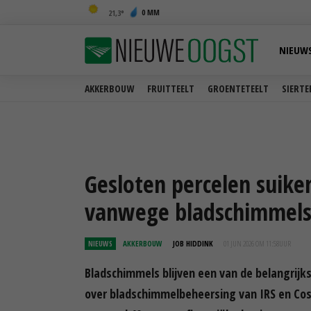
0 MM
21,3
NIEUW
AKKERBOUW
FRUITTEELT
GROENTETEELT
SIERTE
Gesloten percelen suike
vanwege bladschimmel
NIEUWS
AKKERBOUW
JOB HIDDINK
01 JUN 2026 OM 11:58
UUR
Bladschimmels blijven een van de belangrijkst
over bladschimmelbeheersing van IRS en Co