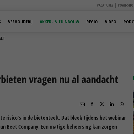
VACATURES
POAH-SHO
S
VEEHOUDERIJ
AKKER- & TUINBOUW
REGIO
VIDEO
PODC
ELT
rbieten vragen nu al aandacht
s
e risico’s in de bietenteelt. Dat bleek tijdens het webinar
sun Beet Company. Een matige beheersing kan zorgen