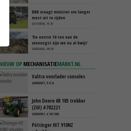
BBB vraagt minister om langer
mest uit te rijden
GISTEREN, 15:47
‘De eerste 10 ton van de
uienoogst zijn we nu al kwijt’
VANDAAG, 09:28
NIEUW OP
MECHANISATIE
MARKT.NL
Valtra voorlader consoles
GEBRUIKT, P.O.A.
John Deere 6R 185 trekker
(ZUI) #782221
GEBRUIKT, € 161.500
Pöttinger HIT 910NZ