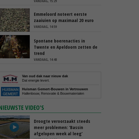
VANDAAG, 15:29
Emmeloord noteert eerste
zaaiuien op maximaal 20 euro
VANDAAG, 14:59
Spontane boerenacties in
Twente en Apeldoorn zetten de
trend
VANDAAG, 14:48
Van oud dak naar nieuw dak
Dat energie levert.
Huisman Gemert-Bouwen in Vertrouwen
Hallenbouw, Renovatie & Bouwmaterialen
NIEUWSTE VIDEO'S
Droogte veroorzaakt steeds
meer problemen: ‘Bassin
afgelopen week al leeg’