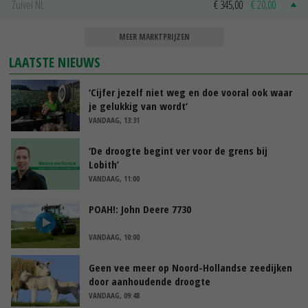
Zuivel NL
€ 345,00
€ 20,00
MEER MARKTPRIJZEN
LAATSTE NIEUWS
‘Cijfer jezelf niet weg en doe vooral ook waar
je gelukkig van wordt’
VANDAAG, 13:31
‘De droogte begint ver voor de grens bij
Lobith’
VANDAAG, 11:00
POAH!: John Deere 7730
VANDAAG, 10:00
Geen vee meer op Noord-Hollandse zeedijken
door aanhoudende droogte
VANDAAG, 09:48