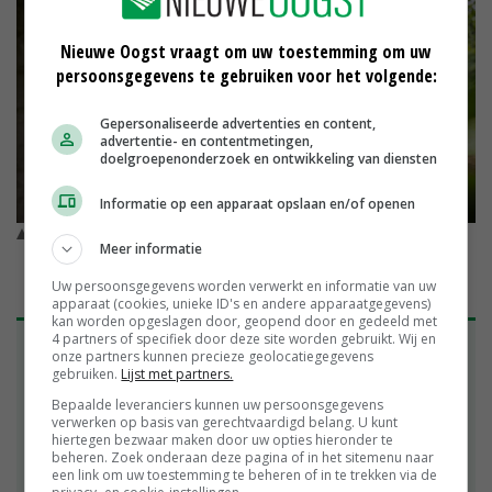
Nieuwe Oogst vraagt om uw toestemming om uw
persoonsgegevens te gebruiken voor het volgende:
Gepersonaliseerde advertenties en content,
advertentie- en contentmetingen,
doelgroepenonderzoek en ontwikkeling van diensten
Informatie op een apparaat opslaan en/of openen
Willem van der Putten (links) en Stef van Boekel van Horizon
Meer informatie
Beheer © Mart Oude Nijeweeme
Uw persoonsgegevens worden verwerkt en informatie van uw
apparaat (cookies, unieke ID's en andere apparaatgegevens)
kan worden opgeslagen door, geopend door en gedeeld met
4 partners of specifiek door deze site worden gebruikt. Wij en
'De begraafweide is onderdeel van ons dagelijks
onze partners kunnen precieze geolocatiegegevens
leven'
gebruiken.
Lijst met partners.
Bepaalde leveranciers kunnen uw persoonsgegevens
Het was 2011 toen de moeder van Sally Whitworth
verwerken op basis van gerechtvaardigd belang. U kunt
wist dat ze niet begraven wilde worden op het
hiertegen bezwaar maken door uw opties hieronder te
dorpskerkhof. Ze koos voor een laatste rustplaats
beheren. Zoek onderaan deze pagina of in het sitemenu naar
een link om uw toestemming te beheren of in te trekken via de
op haar eigen land. Het bleek het startpunt voor de