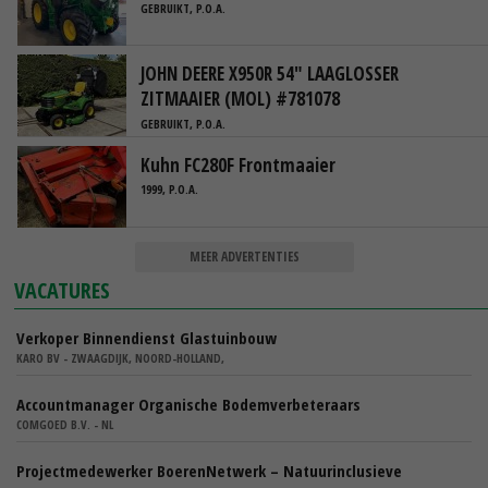
GEBRUIKT, P.O.A.
JOHN DEERE X950R 54" LAAGLOSSER
ZITMAAIER (MOL) #781078
GEBRUIKT, P.O.A.
Kuhn FC280F Frontmaaier
1999, P.O.A.
MEER ADVERTENTIES
VACATURES
Verkoper Binnendienst Glastuinbouw
KARO BV - ZWAAGDIJK, NOORD-HOLLAND,
Accountmanager Organische Bodemverbeteraars
COMGOED B.V. - NL
Projectmedewerker BoerenNetwerk – Natuurinclusieve