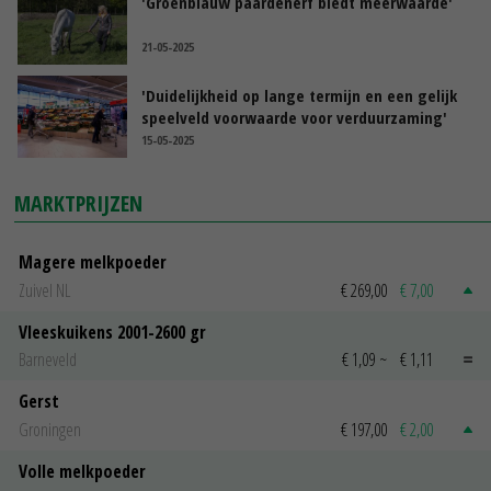
'Groenblauw paardenerf biedt meerwaarde'
21-05-2025
'Duidelijkheid op lange termijn en een gelijk
speelveld voorwaarde voor verduurzaming'
15-05-2025
MARKTPRIJZEN
Magere melkpoeder
Zuivel NL
€ 269,00
€ 7,00
Vleeskuikens 2001-2600 gr
Barneveld
€ 1,09
~
€ 1,11
Gerst
Groningen
€ 197,00
€ 2,00
Volle melkpoeder