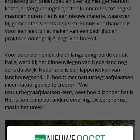
archeologisch onderzoek en overleg met gemeenten
kost tijd. 'Vergunningstrajecten kunnen zes tot negen
maanden duren. Het is een nieuwe materie, waarover
bij gemeenten slechts beperkte kennis voorhanden is.
Voor een leek is het maken van een bedrijfsplan
praktisch onmogelijk', zegt Van Boekel.
Voor de ondernemer, die onlangs emigreerde vanuit
Italië, werd bij het binnenvliegen van Nederland nog
eens duidelijk: Nederland is een lappendeken van
landbouwgrond. Hij hoopt met natuurbegraafplaatsen
meer natuurgebied te creëren. 'Wie
natuurbegraafplaatsen kent, weet hoe bijzonder het is.
Het is een compleet andere ervaring. De serene rust
maakt het uniek.'