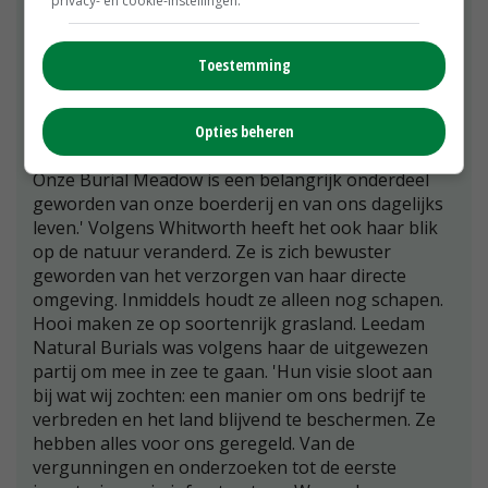
privacy- en cookie-instellingen.
aanleg van een zogeheten Burial Meadow: een
natuurbegraafplaats op de boerderij. De Britse
noemt het 'een van de beste manieren' om een
Toestemming
nieuwe inkomstenbron op te zetten. 'Het is zo
dankbaar om iets te kunnen betekenen voor
families in een verdrietige periode. Tegelijkertijd
Opties beheren
voeg je iets nieuws en zinvols toe aan je bedrijf.
Onze Burial Meadow is een belangrijk onderdeel
geworden van onze boerderij en van ons dagelijks
leven.' Volgens Whitworth heeft het ook haar blik
op de natuur veranderd. Ze is zich bewuster
geworden van het verzorgen van haar directe
omgeving. Inmiddels houdt ze alleen nog schapen.
Hooi maken ze op soortenrijk grasland. Leedam
Natural Burials was volgens haar de uitgewezen
partij om mee in zee te gaan. 'Hun visie sloot aan
bij wat wij zochten: een manier om ons bedrijf te
verbreden en het land blijvend te beschermen. Ze
hebben alles voor ons geregeld. Van de
vergunningen en onderzoeken tot de eerste