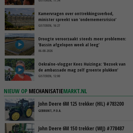
GISTEREN, 11:34
Kamervragen over onttrekkingsverbod,
minister spreekt van ‘ondernemersrisico’
GISTEREN, 16:27
Droogte veroorzaakt steeds meer problemen:
‘Bassin afgelopen week al leeg’
06-08-2026
Oekraïne-vlogger Kees Huizinga: ‘Bezoek van
de ambassade mag zelf groente plukken’
GISTEREN, 12:00
NIEUW OP
MECHANISATIE
MARKT.NL
John Deere 6M 125 trekker (HIL) #783200
GEBRUIKT, P.O.A.
John Deere 6M 150 trekker (WIJ) #778487