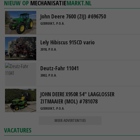
NIEUW OP
MECHANISATIE
MARKT.NL
John Deere 7600 (ZIJ) #696750
GEBRUIKT, P.O.A.
Lely Hibiscus 915CD vario
2018, P.O.A.
Deutz-Fahr 11041
2002, P.O.A.
JOHN DEERE X950R 54" LAAGLOSSER
ZITMAAIER (MOL) #781078
GEBRUIKT, P.O.A.
MEER ADVERTENTIES
VACATURES