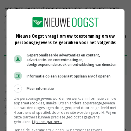
Eén zwaluw maakt nog geen zomer, maar uitgaande
van de activiteiten bij de exporteurs krijgt het goede
cijfer van week 31 nog wel een vervolg. Daarbij komt
ook dat Senegal zich inmiddels roert in de markt. Het
Nieuwe Oogst vraagt om uw toestemming om uw
land heeft de grens geopend voor de import van 15.000
persoonsgegevens te gebruiken voor het volgende:
ton uien in de periode tot 5 september.
Gepersonaliseerde advertenties en content,
advertentie- en contentmetingen,
• Bekijk
de actuele uienprijzen
op onze
doelgroepenonderzoek en ontwikkeling van diensten
marktpagina
Informatie op een apparaat opslaan en/of openen
In de aanloop naar deze bekendmaking waren er al
Meer informatie
heel wat containers in de haven neergezet. Maar in
Uw persoonsgegevens worden verwerkt en informatie van uw
aanvulling daarop kon ook een boot met uien op
apparaat (cookies, unieke ID's en andere apparaatgegevens)
pallets worden geladen. Dat laatste telt flink aan, want
kan worden opgeslagen door, geopend door en gedeeld met
4 partners of specifiek door deze site worden gebruikt. Wij en
dan gaat het ineens om een vracht van zo’n 5.000 ton.
onze partners kunnen precieze geolocatiegegevens
gebruiken.
Lijst met partners.
De verwachting is dat Senegal na 5 september de grens
Bepaalde leveranciers kunnen uw persoonsgegevens