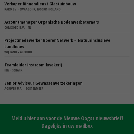
Verkoper Binnendienst Glastuinbouw
KARO BV - ZWAAGDIJK, NOORD-HOLLAND,
Accountmanager Organische Bodemverbeteraars
COMGOED B.V. - NL
Projectmedewerker BoerenNetwerk – Natuurinclusieve
Landbouw
WIJ.LAND - ABCOUDE
Teamleider instroom kwekerij
IBN - SCHAIJK
Senior Adviseur Gewassenverzekeringen
AGRIVER U.A. - ZOETERMEER
Meld u hier aan voor de Nieuwe Oogst nieuwsbrief!
Dagelijks in uw mailbox