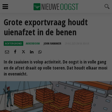
Grote exportvraag houdt
uienafzet in de benen
ACHTERGROND
AKKERBOUW
JOHN RAMAKER
29 AUG 2025 OM 06:30
UUR
In de zaaiuien is volop activiteit. De oogst is in volle gang
en de afzet draait op volle toeren. Dat houdt elkaar mooi
in evenwicht.