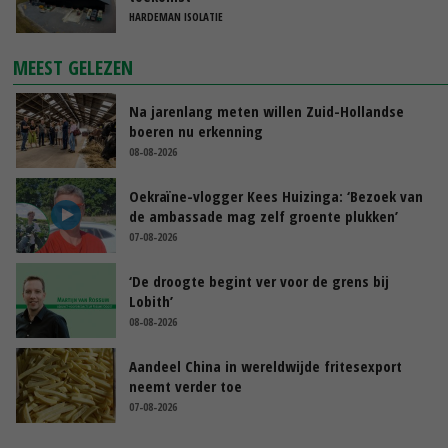
HARDEMAN ISOLATIE
MEEST GELEZEN
Na jarenlang meten willen Zuid-Hollandse
boeren nu erkenning
08-08-2026
Oekraïne-vlogger Kees Huizinga: ‘Bezoek van
de ambassade mag zelf groente plukken’
07-08-2026
‘De droogte begint ver voor de grens bij
Lobith’
08-08-2026
Aandeel China in wereldwijde fritesexport
neemt verder toe
07-08-2026