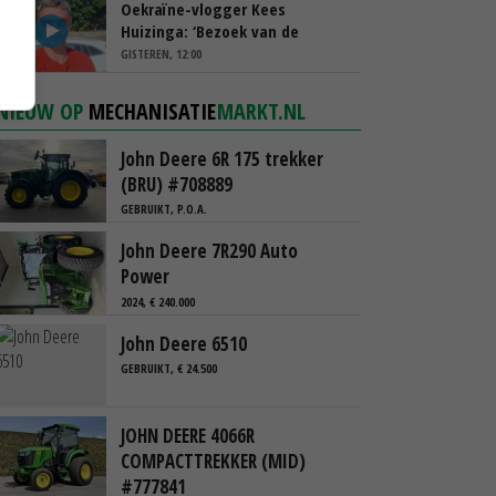
Oekraïne-vlogger Kees
Huizinga: ‘Bezoek van de
ambassade mag zelf groente
GISTEREN, 12:00
plukken’
NIEUW OP
MECHANISATIE
MARKT.NL
John Deere 6R 175 trekker
(BRU) #708889
GEBRUIKT, P.O.A.
John Deere 7R290 Auto
Power
2024, € 240.000
John Deere 6510
GEBRUIKT, € 24.500
JOHN DEERE 4066R
COMPACTTREKKER (MID)
#777841