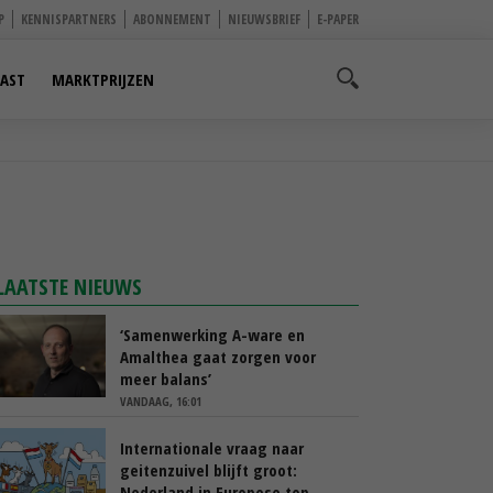
P
KENNISPARTNERS
ABONNEMENT
NIEUWSBRIEF
E-PAPER
AST
MARKTPRIJZEN
LAATSTE NIEUWS
‘Samenwerking A-ware en
Amalthea gaat zorgen voor
meer balans’
VANDAAG, 16:01
Internationale vraag naar
geitenzuivel blijft groot:
Nederland in Europese top