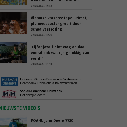
VANDAAG, 15:33
Vlaamse varkensstapel krimpt,
pluimveesector groeit door
schaalvergroting
VANDAAG, 15:20
‘Cijfer jezelf niet weg en doe
vooral ook waar je gelukkig van
wordt’
VANDAAG, 13:31
Huisman Gemert-Bouwen in Vertrouwen
Hallenbouw, Renovatie & Bouwmaterialen
Van oud dak naar nieuw dak
Dat energie levert.
NIEUWSTE VIDEO'S
POAH!: John Deere 7730