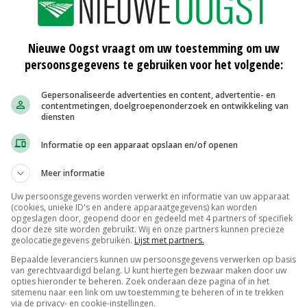
r een consumentenprijs die voor biologisch gelijk is
ook nog steeds voor dat er een btw-verlaging komt op in
Nieuwe Oogst vraagt om uw toestemming om uw
 fruit.
persoonsgegevens te gebruiken voor het volgende:
Gepersonaliseerde advertenties en content, advertentie- en
contentmetingen, doelgroepenonderzoek en ontwikkeling van
n en fruit
diensten
Informatie op een apparaat opslaan en/of openen
Meer informatie
hten
HAK zet met sperziebonen volgende
Uw persoonsgegevens worden verwerkt en informatie van uw apparaat
stap in biologisch
(cookies, unieke ID's en andere apparaatgegevens) kan worden
10-09-2024
opgeslagen door, geopend door en gedeeld met 4 partners of specifiek
door deze site worden gebruikt. Wij en onze partners kunnen precieze
geolocatiegegevens gebruiken.
Lijst met partners.
n
Consument ziet peulvrucht over het
Bepaalde leveranciers kunnen uw persoonsgegevens verwerken op basis
hoofd als geschikte vleesvervanger
van gerechtvaardigd belang. U kunt hiertegen bezwaar maken door uw
11-07-2024
opties hieronder te beheren. Zoek onderaan deze pagina of in het
sitemenu naar een link om uw toestemming te beheren of in te trekken
via de privacy- en cookie-instellingen.
r
HAK breidt biologisch sortiment