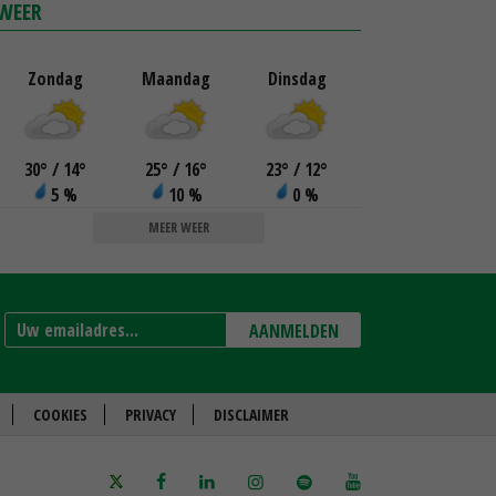
WEER
Zondag
Maandag
Dinsdag
30
°
/ 14
°
25
°
/ 16
°
23
°
/ 12
°
5 %
10 %
0 %
MEER WEER
AANMELDEN
COOKIES
PRIVACY
DISCLAIMER