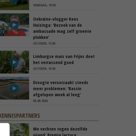
VANDAAG, 10:00
Oekraïne-vlogger Kees
Huizinga: ‘Bezoek van de
ambassade mag zelf groente
plukken’
GISTEREN, 12:00
Limburgse mais van Frijns doet
het verrassend goed
GISTEREN, 10:00
Droogte veroorzaakt steeds
meer problemen: ‘Bassin
afgelopen week al leeg’
06-08-2026
KENNISPARTNERS
We vechten tegen dezelfde
vijand: Bremia lactuca