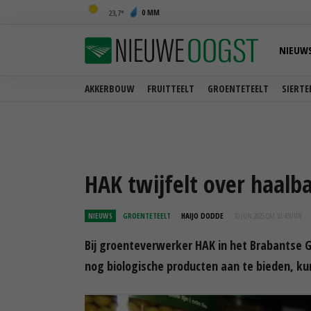
0 MM
23,7
NIEUW
AKKERBOUW
FRUITTEELT
GROENTETEELT
SIERTE
HAK twijfelt over haalb
NIEUWS
GROENTETEELT
HAIJO DODDE
10 JUN 2025 OM 10:43
UUR
Bij groenteverwerker HAK in het Brabantse Gi
nog biologische producten aan te bieden, 