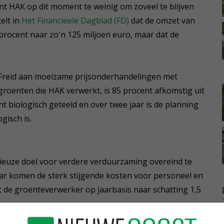
ent HAK op dit moment te weinig om zoveel te blijven
elt in
Het Financieele Dagblad (FD)
dat de omzet van
procent naar zo'n 125 miljoen euro, maar dat de
t Freid aan moeizame prijsonderhandelingen met
roenten die HAK verwerkt, is 85 procent afkomstig uit
t biologisch geteeld en over twee jaar is de planning
gisch is.
tieuze doel voor verdere verduurzaming overeind te
aar komen de sterk stijgende kosten voor personeel en
st de groenteverwerker op jaarbasis naar schatting 1,5