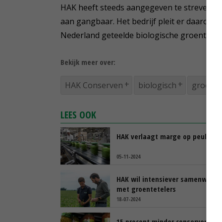
HAK heeft steeds aangegeven te streven naa
aan gangbaar. Het bedrijf pleit er daarom 
Nederland geteelde biologische groenten en
Bekijk meer over:
HAK Conserven
biologisch
groente
LEES OOK
HAK verlaagt marge op peulvruc
05-11-2024
HAK wil intensiever samenwerke
met groentetelers
18-07-2024
15 procent minder conserven doo