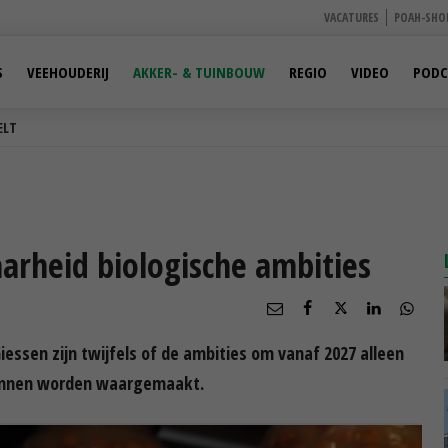
VACATURES
POAH-SHO
S
VEEHOUDERIJ
AKKER- & TUINBOUW
REGIO
VIDEO
PODC
ELT
aarheid biologische ambities
essen zijn twijfels of de ambities om vanaf 2027 alleen
kunnen worden waargemaakt.