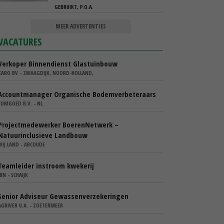
GEBRUIKT, P.O.A.
MEER ADVERTENTIES
VACATURES
Verkoper Binnendienst Glastuinbouw
KARO BV - ZWAAGDIJK, NOORD-HOLLAND,
Accountmanager Organische Bodemverbeteraars
COMGOED B.V. - NL
Projectmedewerker BoerenNetwerk –
Natuurinclusieve Landbouw
WIJ.LAND - ABCOUDE
Teamleider instroom kwekerij
IBN - SCHAIJK
Senior Adviseur Gewassenverzekeringen
AGRIVER U.A. - ZOETERMEER