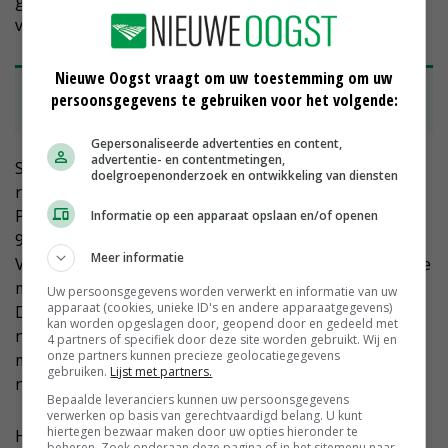
gedeelde infrastructurele investeringen en
verwerkende industrie.
Nieuwe Oogst vraagt om uw toestemming om uw
• Volg de laatste ontwikkelingen op onze
persoonsgegevens te gebruiken voor het volgende:
themapagina
nieuweoogst.nl/oekraine
Gepersonaliseerde advertenties en content,
advertentie- en contentmetingen,
Sowieso is landbouw een belangrijk element in de
doelgroepenonderzoek en ontwikkeling van diensten
relatie tussen Polen en Oekraïne. In 2024 exporteerde
Polen voor 13,1 miljard euro naar Oekraïne, waarvan
Informatie op een apparaat opslaan en/of openen
956 miljoen euro aan landbouwproducten. Na het
Meer informatie
Verenigd Koninkrijk is Oekraïne voor Polen de grootste
markt buiten de EU voor landbouwproducten.
Uw persoonsgegevens worden verwerkt en informatie van uw
apparaat (cookies, unieke ID's en andere apparaatgegevens)
Daarnaast is 33 procent van alle Oekraïense export
kan worden opgeslagen door, geopend door en gedeeld met
naar Polen landbouwproduct, ter waarde van 1,56
4 partners of specifiek door deze site worden gebruikt. Wij en
onze partners kunnen precieze geolocatiegegevens
miljard euro. Behalve Noorwegen levert geen enkel
gebruiken.
Lijst met partners.
niet-EU-land zoveel landbouwproducten aan Polen.
Bepaalde leveranciers kunnen uw persoonsgegevens
verwerken op basis van gerechtvaardigd belang. U kunt
hiertegen bezwaar maken door uw opties hieronder te
Het geeft aan dat de Poolse houding jegens Oekraïne
beheren. Zoek onderaan deze pagina of in het sitemenu naar