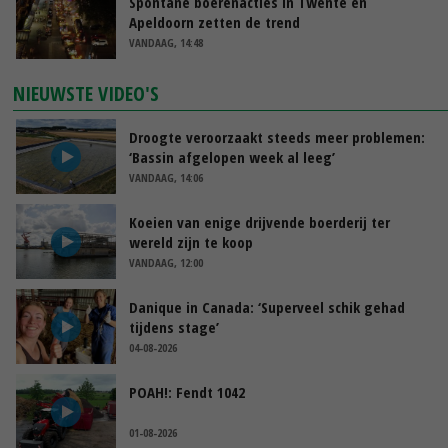
Spontane boerenacties in Twente en
Apeldoorn zetten de trend
VANDAAG, 14:48
NIEUWSTE VIDEO'S
Droogte veroorzaakt steeds meer problemen:
‘Bassin afgelopen week al leeg’
VANDAAG, 14:06
Koeien van enige drijvende boerderij ter
wereld zijn te koop
VANDAAG, 12:00
Danique in Canada: ‘Superveel schik gehad
tijdens stage’
04-08-2026
POAH!: Fendt 1042
01-08-2026