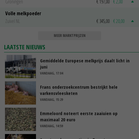
Groningen
€ 197,00
€ 2,00
Volle melkpoeder
Zuivel NL
€ 345,00
€ 20,00
MEER MARKTPRIJZEN
LAATSTE NIEUWS
Gemiddelde Europese melkprijs daalt licht in
juni
VANDAAG, 17:04
Frans onderzoekcentrum bestrijkt hele
varkensvleesketen
VANDAAG, 15:29
Emmeloord noteert eerste zaaiuien op
maximaal 20 euro
VANDAAG, 14:59