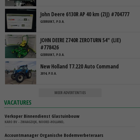
John Deere 6130R AP 40 km (ZIJ) #704777
GEBRUIKT, P.O.A.
JOHN DEERE Z740R ZEROTURN 54" (LIE)
#778426
GEBRUIKT, P.O.A.
New Holland T7.220 Auto Command
2014, P.O.A.
MEER ADVERTENTIES
VACATURES
Verkoper Binnendienst Glastuinbouw
KARO BV - ZWAAGDIJK, NOORD-HOLLAND,
Accountmanager Organische Bodemverbeteraars