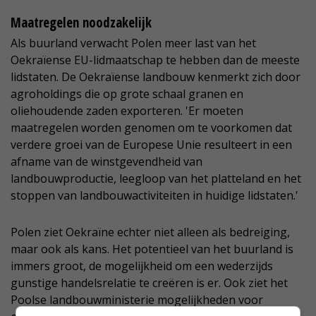
Maatregelen noodzakelijk
Als buurland verwacht Polen meer last van het
Oekraïense EU-lidmaatschap te hebben dan de meeste
lidstaten. De Oekraïense landbouw kenmerkt zich door
agroholdings die op grote schaal granen en
oliehoudende zaden exporteren. 'Er moeten
maatregelen worden genomen om te voorkomen dat
verdere groei van de Europese Unie resulteert in een
afname van de winstgevendheid van
landbouwproductie, leegloop van het platteland en het
stoppen van landbouwactiviteiten in huidige lidstaten.'
Polen ziet Oekraïne echter niet alleen als bedreiging,
maar ook als kans. Het potentieel van het buurland is
immers groot, de mogelijkheid om een wederzijds
gunstige handelsrelatie te creëren is er. Ook ziet het
Poolse landbouwministerie mogelijkheden voor