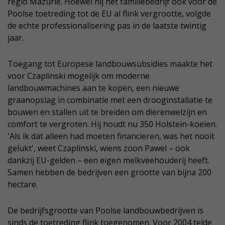
regio Mazurië. Hoewel hij het familiebedrijf ook voor de
Poolse toetreding tot de EU al flink vergrootte, volgde
de echte professionalisering pas in de laatste twintig
jaar.
Toegang tot Europese landbouwsubsidies maakte het
voor Czaplinski mogelijk om moderne
landbouwmachines aan te kopen, een nieuwe
graanopslag in combinatie met een drooginstallatie te
bouwen en stallen uit te breiden om dierenwelzijn en
comfort te vergroten. Hij houdt nu 350 Holstein-koeien.
'Als ik dat alleen had moeten financieren, was het nooit
gelukt', weet Czaplinski, wiens zoon Pawel – ook
dankzij EU-gelden – een eigen melkveehouderij heeft.
Samen hebben de bedrijven een grootte van bijna 200
hectare.
De bedrijfsgrootte van Poolse landbouwbedrijven is
sinds de toetreding flink toegenomen. Voor 2004 telde