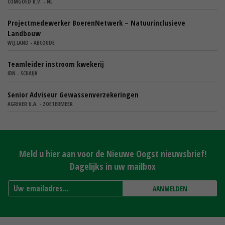
COMGOED B.V. - NL
Projectmedewerker BoerenNetwerk – Natuurinclusieve
Landbouw
WIJ.LAND - ABCOUDE
Teamleider instroom kwekerij
IBN - SCHAIJK
Senior Adviseur Gewassenverzekeringen
AGRIVER U.A. - ZOETERMEER
Meld u hier aan voor de Nieuwe Oogst nieuwsbrief!
Dagelijks in uw mailbox
AANMELDEN