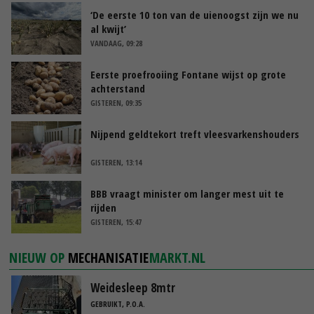
‘De eerste 10 ton van de uienoogst zijn we nu
al kwijt’
VANDAAG, 09:28
Eerste proefrooiing Fontane wijst op grote
achterstand
GISTEREN, 09:35
Nijpend geldtekort treft vleesvarkenshouders
GISTEREN, 13:14
BBB vraagt minister om langer mest uit te
rijden
GISTEREN, 15:47
NIEUW OP
MECHANISATIE
MARKT.NL
Weidesleep 8mtr
GEBRUIKT, P.O.A.