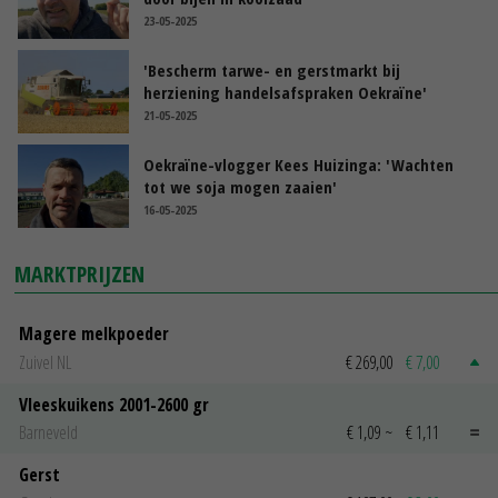
23-05-2025
'Bescherm tarwe- en gerstmarkt bij
herziening handelsafspraken Oekraïne'
21-05-2025
Oekraïne-vlogger Kees Huizinga: 'Wachten
tot we soja mogen zaaien'
16-05-2025
MARKTPRIJZEN
Magere melkpoeder
Zuivel NL
€ 269,00
€ 7,00
Vleeskuikens 2001-2600 gr
Barneveld
€ 1,09
~
€ 1,11
Gerst