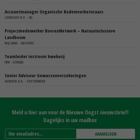
Accountmanager Organische Bodemverbeteraars
COMGOED B.V. - NL
Projectmedewerker BoerenNetwerk – Natuurinclusieve
Landbouw
WIJ.LAND - ABCOUDE
Teamleider instroom kwekerij
IBN - SCHAIJK
Senior Adviseur Gewassenverzekeringen
AGRIVER U.A. - ZOETERMEER
Meld u hier aan voor de Nieuwe Oogst nieuwsbrief!
Dagelijks in uw mailbox
AANMELDEN