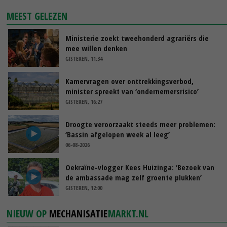
MEEST GELEZEN
Ministerie zoekt tweehonderd agrariërs die
mee willen denken
GISTEREN, 11:34
Kamervragen over onttrekkingsverbod,
minister spreekt van ‘ondernemersrisico’
GISTEREN, 16:27
Droogte veroorzaakt steeds meer problemen:
‘Bassin afgelopen week al leeg’
06-08-2026
Oekraïne-vlogger Kees Huizinga: ‘Bezoek van
de ambassade mag zelf groente plukken’
GISTEREN, 12:00
NIEUW OP
MECHANISATIE
MARKT.NL