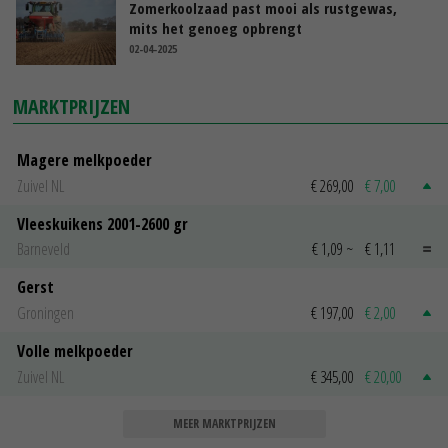
Zomerkoolzaad past mooi als rustgewas,
mits het genoeg opbrengt
02-04-2025
MARKTPRIJZEN
Magere melkpoeder
Zuivel NL
€ 269,00
€ 7,00
Vleeskuikens 2001-2600 gr
Barneveld
€ 1,09
~
€ 1,11
Gerst
Groningen
€ 197,00
€ 2,00
Volle melkpoeder
Zuivel NL
€ 345,00
€ 20,00
MEER MARKTPRIJZEN