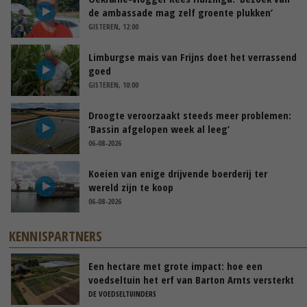
de ambassade mag zelf groente plukken’
GISTEREN, 12:00
Limburgse mais van Frijns doet het verrassend
goed
GISTEREN, 10:00
Droogte veroorzaakt steeds meer problemen:
‘Bassin afgelopen week al leeg’
06-08-2026
Koeien van enige drijvende boerderij ter
wereld zijn te koop
06-08-2026
KENNISPARTNERS
Een hectare met grote impact: hoe een
voedseltuin het erf van Barton Arnts versterkt
DE VOEDSELTUINDERS