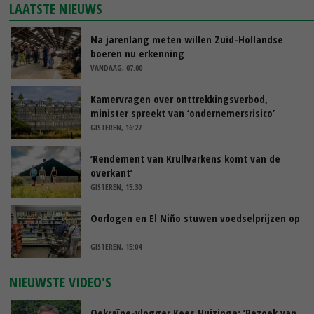
LAATSTE NIEUWS
Na jarenlang meten willen Zuid-Hollandse
boeren nu erkenning
VANDAAG, 07:00
Kamervragen over onttrekkingsverbod,
minister spreekt van ‘ondernemersrisico’
GISTEREN, 16:27
‘Rendement van Krullvarkens komt van de
overkant’
GISTEREN, 15:30
Oorlogen en El Niño stuwen voedselprijzen op
GISTEREN, 15:04
NIEUWSTE VIDEO'S
Oekraïne-vlogger Kees Huizinga: ‘Bezoek van