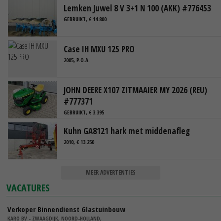
Lemken Juwel 8 V 3+1 N 100 (AKK) #776453
GEBRUIKT, € 14.800
Case IH MXU 125 PRO
2005, P.O.A.
JOHN DEERE X107 ZITMAAIER MY 2026 (REU)
#777371
GEBRUIKT, € 3.395
Kuhn GA8121 hark met middenafleg
2010, € 13.250
MEER ADVERTENTIES
VACATURES
Verkoper Binnendienst Glastuinbouw
KARO BV - ZWAAGDIJK, NOORD-HOLLAND,