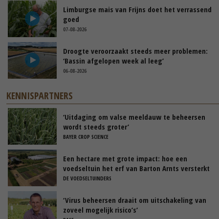
Limburgse mais van Frijns doet het verrassend
goed
07-08-2026
Droogte veroorzaakt steeds meer problemen:
‘Bassin afgelopen week al leeg’
06-08-2026
KENNISPARTNERS
‘Uitdaging om valse meeldauw te beheersen
wordt steeds groter’
BAYER CROP SCIENCE
Een hectare met grote impact: hoe een
voedseltuin het erf van Barton Arnts versterkt
DE VOEDSELTUINDERS
‘Virus beheersen draait om uitschakeling van
zoveel mogelijk risico’s’