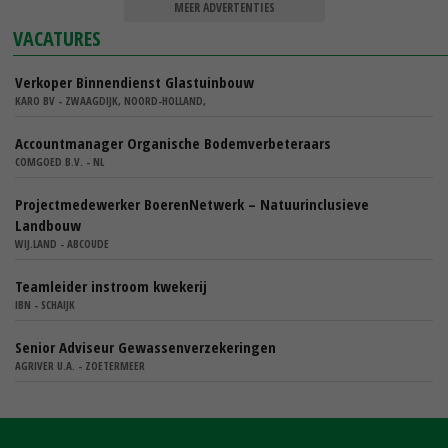
MEER ADVERTENTIES
VACATURES
Verkoper Binnendienst Glastuinbouw
KARO BV - ZWAAGDIJK, NOORD-HOLLAND,
Accountmanager Organische Bodemverbeteraars
COMGOED B.V. - NL
Projectmedewerker BoerenNetwerk – Natuurinclusieve
Landbouw
WIJ.LAND - ABCOUDE
Teamleider instroom kwekerij
IBN - SCHAIJK
Senior Adviseur Gewassenverzekeringen
AGRIVER U.A. - ZOETERMEER