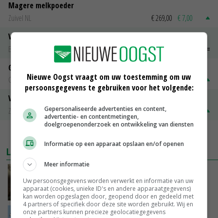
Magere melkpoeder
Zuivel NL
€ 269,00
€ 7,00
Vleeskuikens 2001-2600 gr
Barneveld
€ 1,09
~
€ 1,11
Gerst
Nieuwe Oogst vraagt om uw toestemming om uw
Groningen
€ 197,00
€ 2,00
persoonsgegevens te gebruiken voor het volgende:
Volle melkpoeder
Gepersonaliseerde advertenties en content,
Zuivel NL
€ 345,00
€ 20,00
advertentie- en contentmetingen,
doelgroepenonderzoek en ontwikkeling van diensten
MEER MARKTPRIJZEN
Informatie op een apparaat opslaan en/of openen
LAATSTE NIEUWS
Meer informatie
‘Samenwerking A-ware en Amalthea gaat
Uw persoonsgegevens worden verwerkt en informatie van uw
zorgen voor meer balans’
apparaat (cookies, unieke ID's en andere apparaatgegevens)
GISTEREN, 16:01
kan worden opgeslagen door, geopend door en gedeeld met
4 partners of specifiek door deze site worden gebruikt. Wij en
onze partners kunnen precieze geolocatiegegevens
Internationale vraag naar geitenzuivel blijft