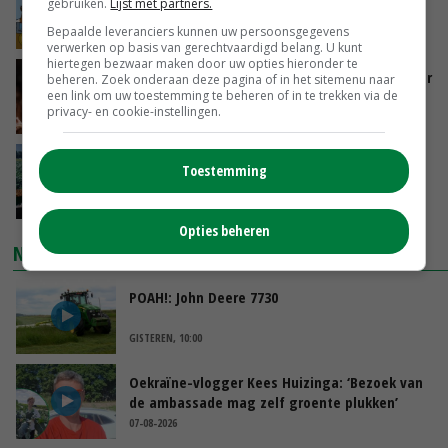
gebruiken.
Lijst met partners.
groot: Nederland in Europese top
Bepaalde leveranciers kunnen uw persoonsgegevens
GISTEREN, 15:33
verwerken op basis van gerechtvaardigd belang. U kunt
hiertegen bezwaar maken door uw opties hieronder te
Vlaamse varkensstapel krimpt, pluimveesector
beheren. Zoek onderaan deze pagina of in het sitemenu naar
een link om uw toestemming te beheren of in te trekken via de
groeit door schaalvergroting
privacy- en cookie-instellingen.
GISTEREN, 15:20
‘Cijfer jezelf niet weg en doe vooral ook waar
Toestemming
je gelukkig van wordt’
GISTEREN, 13:31
Opties beheren
NIEUWSTE VIDEO'S
POAH!: John Deere 7730
GISTEREN, 10:00
Oekraïne-vlogger Kees Huizinga: ‘Bezoek van
de ambassade mag zelf groente plukken’
07-08-2026