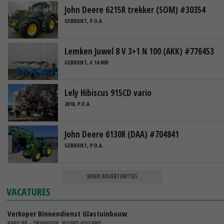
John Deere 6215R trekker (SOM) #30354
GEBRUIKT, P.O.A.
Lemken Juwel 8 V 3+1 N 100 (AKK) #776453
GEBRUIKT, € 14.800
Lely Hibiscus 915CD vario
2018, P.O.A.
John Deere 6130R (DAA) #704841
GEBRUIKT, P.O.A.
MEER ADVERTENTIES
VACATURES
Verkoper Binnendienst Glastuinbouw
KARO BV - ZWAAGDIJK, NOORD-HOLLAND,