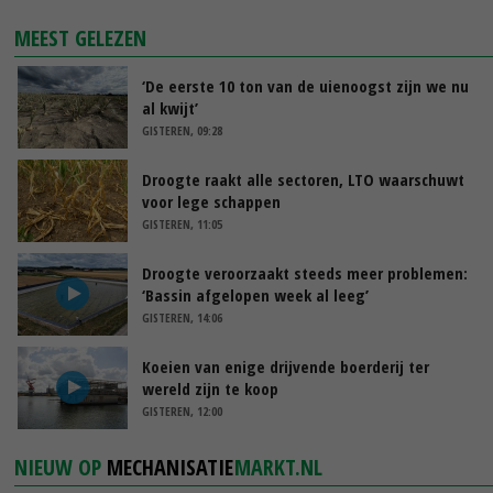
MEEST GELEZEN
‘De eerste 10 ton van de uienoogst zijn we nu
al kwijt’
GISTEREN, 09:28
Droogte raakt alle sectoren, LTO waarschuwt
voor lege schappen
GISTEREN, 11:05
Droogte veroorzaakt steeds meer problemen:
‘Bassin afgelopen week al leeg’
GISTEREN, 14:06
Koeien van enige drijvende boerderij ter
wereld zijn te koop
GISTEREN, 12:00
NIEUW OP
MECHANISATIE
MARKT.NL