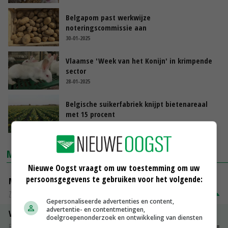
Belgapom past werkwijze
noteringscommissie aan
30-01-2025
Vlaamse 'Week van het Konijn' in krimpende
sector
28-01-2025
Belgische suikerfabriek knijpt bietenareaal
met 15 procent
21-01-2025
MARKTPRIJZEN
Nieuwe Oogst vraagt om uw toestemming om uw
persoonsgegevens te gebruiken voor het volgende:
Magere melkpoeder
Zuivel NL
€ 269,00
€ 7,00
Gepersonaliseerde advertenties en content,
advertentie- en contentmetingen,
Vleeskuikens 2001-2600 gr
doelgroepenonderzoek en ontwikkeling van diensten
Barneveld
€ 1,09
~
€ 1,11