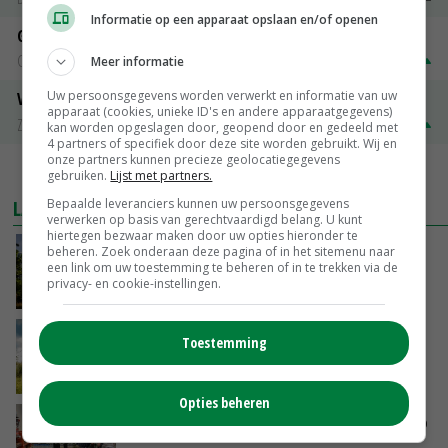
Informatie op een apparaat opslaan en/of openen
Gerst
Groningen
€ 197,00
€ 2,00
Meer informatie
Uw persoonsgegevens worden verwerkt en informatie van uw
Volle melkpoeder
apparaat (cookies, unieke ID's en andere apparaatgegevens)
Zuivel NL
€ 345,00
€ 20,00
kan worden opgeslagen door, geopend door en gedeeld met
4 partners of specifiek door deze site worden gebruikt. Wij en
onze partners kunnen precieze geolocatiegegevens
MEER MARKTPRIJZEN
gebruiken.
Lijst met partners.
Bepaalde leveranciers kunnen uw persoonsgegevens
LAATSTE NIEUWS
verwerken op basis van gerechtvaardigd belang. U kunt
hiertegen bezwaar maken door uw opties hieronder te
Kamervragen over onttrekkingsverbod,
beheren. Zoek onderaan deze pagina of in het sitemenu naar
een link om uw toestemming te beheren of in te trekken via de
minister spreekt van ‘ondernemersrisico’
privacy- en cookie-instellingen.
VANDAAG, 16:27
‘Rendement van Krullvarkens komt van de
Toestemming
overkant’
VANDAAG, 15:30
Opties beheren
Oorlogen en El Niño stuwen voedselprijzen op