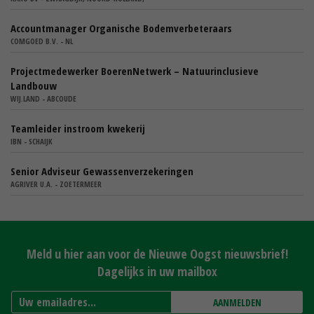
Accountmanager Organische Bodemverbeteraars
COMGOED B.V. - NL
Projectmedewerker BoerenNetwerk – Natuurinclusieve
Landbouw
WIJ.LAND - ABCOUDE
Teamleider instroom kwekerij
IBN - SCHAIJK
Senior Adviseur Gewassenverzekeringen
AGRIVER U.A. - ZOETERMEER
Meld u hier aan voor de Nieuwe Oogst nieuwsbrief!
Dagelijks in uw mailbox
AANMELDEN