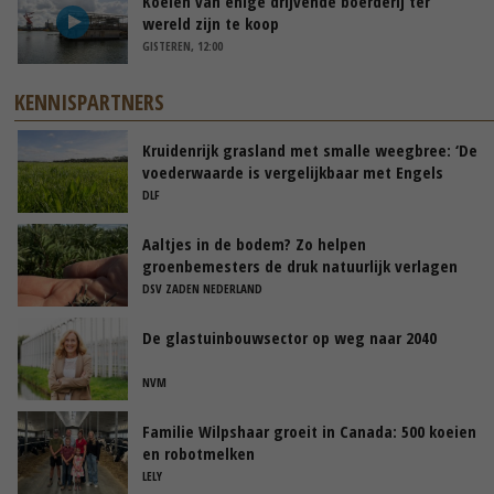
Koeien van enige drijvende boerderij ter
wereld zijn te koop
GISTEREN, 12:00
KENNISPARTNERS
Kruidenrijk grasland met smalle weegbree: ‘De
voederwaarde is vergelijkbaar met Engels
raaigras’
DLF
Aaltjes in de bodem? Zo helpen
groenbemesters de druk natuurlijk verlagen
DSV ZADEN NEDERLAND
De glastuinbouwsector op weg naar 2040
NVM
Familie Wilpshaar groeit in Canada: 500 koeien
en robotmelken
LELY