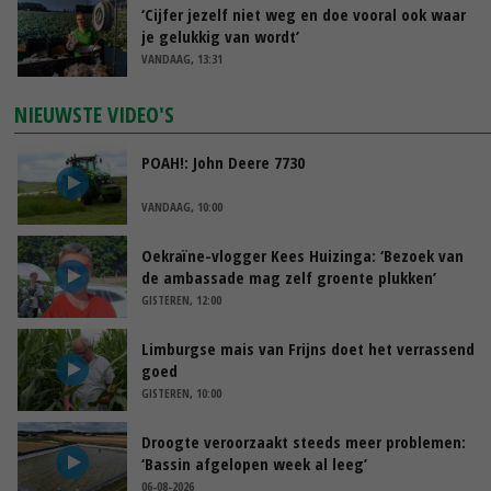
‘Cijfer jezelf niet weg en doe vooral ook waar
je gelukkig van wordt’
VANDAAG, 13:31
NIEUWSTE VIDEO'S
POAH!: John Deere 7730
VANDAAG, 10:00
Oekraïne-vlogger Kees Huizinga: ‘Bezoek van
de ambassade mag zelf groente plukken’
GISTEREN, 12:00
Limburgse mais van Frijns doet het verrassend
goed
GISTEREN, 10:00
Droogte veroorzaakt steeds meer problemen:
‘Bassin afgelopen week al leeg’
06-08-2026