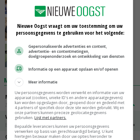
klauwzeer in bedrijf bij Berlijn
11-01-2025
Wiersma: geen aanvullende maatregelen na
Nieuwe Oogst vraagt om uw toestemming om uw
MKZ-uitbraak in Duitsland
persoonsgegevens te gebruiken voor het volgende:
10-01-2025
Gepersonaliseerde advertenties en content,
Mond-en-klauwzeer duikt op in Duitse
advertentie- en contentmetingen,
Brandenburg
doelgroepenonderzoek en ontwikkeling van diensten
10-01-2025
Informatie op een apparaat opslaan en/of openen
MARKTPRIJZEN
Meer informatie
Uw persoonsgegevens worden verwerkt en informatie van uw
Magere melkpoeder
apparaat (cookies, unieke ID's en andere apparaatgegevens)
kan worden opgeslagen door, geopend door en gedeeld met
Zuivel NL
€ 269,00
€ 7,00
4 partners of specifiek door deze site worden gebruikt. Wij en
onze partners kunnen precieze geolocatiegegevens
Vleeskuikens 2001-2600 gr
gebruiken.
Lijst met partners.
Barneveld
€ 1,09
~
€ 1,11
Bepaalde leveranciers kunnen uw persoonsgegevens
verwerken op basis van gerechtvaardigd belang. U kunt
Gerst
hiertegen bezwaar maken door uw opties hieronder te