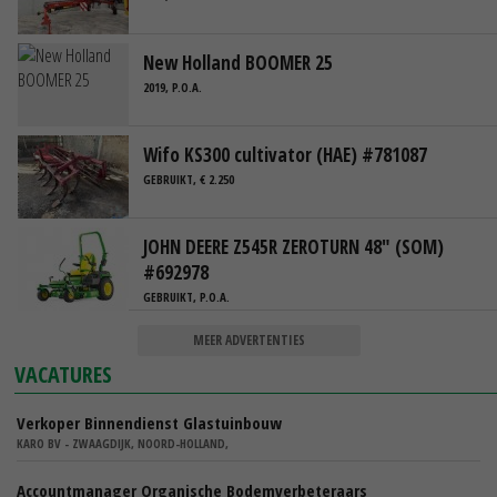
New Holland BOOMER 25
2019, P.O.A.
Wifo KS300 cultivator (HAE) #781087
GEBRUIKT, € 2.250
JOHN DEERE Z545R ZEROTURN 48" (SOM)
#692978
GEBRUIKT, P.O.A.
MEER ADVERTENTIES
VACATURES
Verkoper Binnendienst Glastuinbouw
KARO BV - ZWAAGDIJK, NOORD-HOLLAND,
Accountmanager Organische Bodemverbeteraars