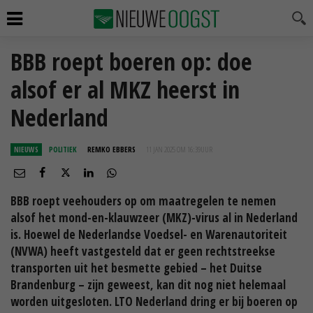
BBB roept boeren op: doe
alsof er al MKZ heerst in
Nederland
NIEUWS
POLITIEK
REMKO EBBERS
11 JAN 2025 OM 16:39
UUR
BBB roept veehouders op om maatregelen te nemen
alsof het mond-en-klauwzeer (MKZ)-virus al in Nederland
is. Hoewel de Nederlandse Voedsel- en Warenautoriteit
(NVWA) heeft vastgesteld dat er geen rechtstreekse
transporten uit het besmette gebied – het Duitse
Brandenburg – zijn geweest, kan dit nog niet helemaal
worden uitgesloten. LTO Nederland dring er bij boeren op