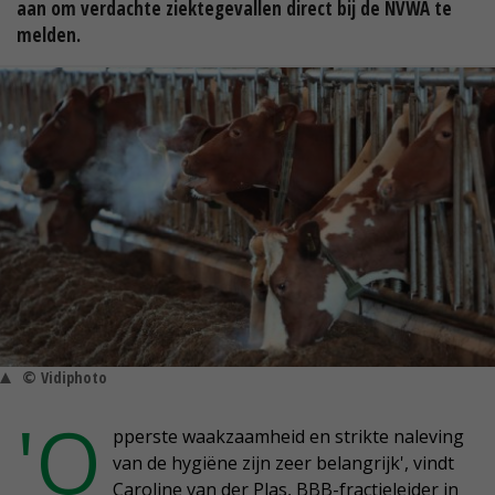
aan om verdachte ziektegevallen direct bij de NVWA te
melden.
© Vidiphoto
'O
pperste waakzaamheid en strikte naleving
van de hygiëne zijn zeer belangrijk', vindt
Caroline van der Plas, BBB-fractieleider in