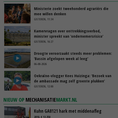
Ministerie zoekt tweehonderd agrariërs die
mee willen denken
GISTEREN, 11:34
Kamervragen over onttrekkingsverbod,
minister spreekt van ‘ondernemersrisico’
GISTEREN, 16:27
Droogte veroorzaakt steeds meer problemen:
‘Bassin afgelopen week al leeg’
06-08-2026
Oekraïne-vlogger Kees Huizinga: ‘Bezoek van
de ambassade mag zelf groente plukken’
GISTEREN, 12:00
NIEUW OP
MECHANISATIE
MARKT.NL
Kuhn GA8121 hark met middenafleg
2010, € 13.250