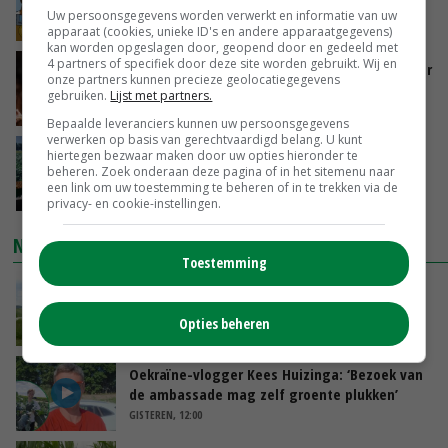
groot: Nederland in Europese top
Uw persoonsgegevens worden verwerkt en informatie van uw
VANDAAG, 15:33
apparaat (cookies, unieke ID's en andere apparaatgegevens)
kan worden opgeslagen door, geopend door en gedeeld met
4 partners of specifiek door deze site worden gebruikt. Wij en
Vlaamse varkensstapel krimpt, pluimveesector
onze partners kunnen precieze geolocatiegegevens
groeit door schaalvergroting
gebruiken.
Lijst met partners.
VANDAAG, 15:20
Bepaalde leveranciers kunnen uw persoonsgegevens
verwerken op basis van gerechtvaardigd belang. U kunt
‘Cijfer jezelf niet weg en doe vooral ook waar
hiertegen bezwaar maken door uw opties hieronder te
beheren. Zoek onderaan deze pagina of in het sitemenu naar
je gelukkig van wordt’
een link om uw toestemming te beheren of in te trekken via de
VANDAAG, 13:31
privacy- en cookie-instellingen.
NIEUWSTE VIDEO'S
Toestemming
POAH!: John Deere 7730
Opties beheren
VANDAAG, 10:00
Oekraïne-vlogger Kees Huizinga: ‘Bezoek van
de ambassade mag zelf groente plukken’
GISTEREN, 12:00