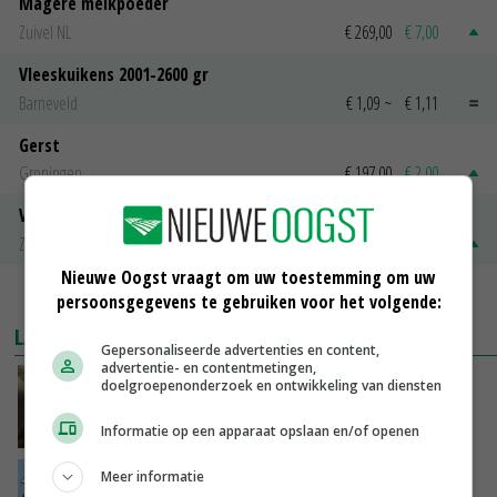
Magere melkpoeder
Zuivel NL
€ 269,00
€ 7,00
Vleeskuikens 2001-2600 gr
Barneveld
€ 1,09
~
€ 1,11
Gerst
Groningen
€ 197,00
€ 2,00
Volle melkpoeder
Zuivel NL
€ 345,00
€ 20,00
Nieuwe Oogst vraagt om uw toestemming om uw
MEER MARKTPRIJZEN
persoonsgegevens te gebruiken voor het volgende:
LAATSTE NIEUWS
Gepersonaliseerde advertenties en content,
advertentie- en contentmetingen,
‘Samenwerking A-ware en Amalthea gaat
doelgroepenonderzoek en ontwikkeling van diensten
zorgen voor meer balans’
Informatie op een apparaat opslaan en/of openen
VANDAAG, 16:01
Meer informatie
Internationale vraag naar geitenzuivel blijft