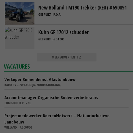
New Holland TM190 trekker (REU) #690891
GEBRUIKT, P.O.A.
Kuhn GF 17012 schudder
GEBRUIKT, € 34.000
MEER ADVERTENTIES
VACATURES
Verkoper Binnendienst Glastuinbouw
KARO BV - ZWAAGDIJK, NOORD-HOLLAND,
Accountmanager Organische Bodemverbeteraars
COMGOED B.V. - NL
Projectmedewerker BoerenNetwerk – Natuurinclusieve
Landbouw
WIJ.LAND - ABCOUDE