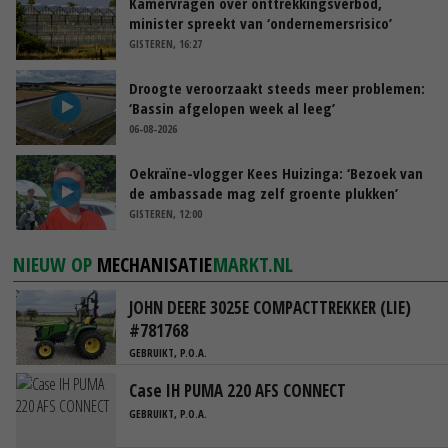
Kamervragen over onttrekkingsverbod,
minister spreekt van ‘ondernemersrisico’
GISTEREN, 16:27
Droogte veroorzaakt steeds meer problemen:
‘Bassin afgelopen week al leeg’
06-08-2026
Oekraïne-vlogger Kees Huizinga: ‘Bezoek van
de ambassade mag zelf groente plukken’
GISTEREN, 12:00
NIEUW OP
MECHANISATIE
MARKT.NL
JOHN DEERE 3025E COMPACTTREKKER (LIE)
#781768
GEBRUIKT, P.O.A.
Case IH PUMA 220 AFS CONNECT
GEBRUIKT, P.O.A.