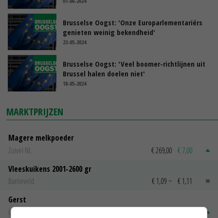
01-06-2024
Brusselse Oogst: 'Onze Europarlementariërs
genieten weinig bekendheid'
23-05-2024
Brusselse Oogst: 'Veel boomer-richtlijnen uit
Brussel halen doelen niet'
18-05-2024
MARKTPRIJZEN
Magere melkpoeder
Zuivel NL
€ 269,00
€ 7,00
Vleeskuikens 2001-2600 gr
Barneveld
€ 1,09
~
€ 1,11
Gerst
Groningen
€ 197,00
€ 2,00