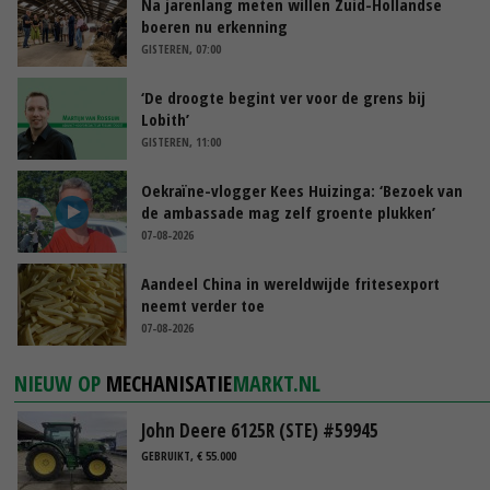
Na jarenlang meten willen Zuid-Hollandse
boeren nu erkenning
GISTEREN, 07:00
‘De droogte begint ver voor de grens bij
Lobith’
GISTEREN, 11:00
Oekraïne-vlogger Kees Huizinga: ‘Bezoek van
de ambassade mag zelf groente plukken’
07-08-2026
Aandeel China in wereldwijde fritesexport
neemt verder toe
07-08-2026
NIEUW OP
MECHANISATIE
MARKT.NL
John Deere 6125R (STE) #59945
GEBRUIKT, € 55.000