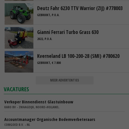
Deutz Fahr 6230 TTV Warrior (ZIJ) #778003
GEBRUIKT, P.O.A.
Gianni Ferrari Turbo Grass 630
2022, P.O.A.
Kverneland LB 100-200-28 (SMI) #780620
GEBRUIKT, € 7.800
MEER ADVERTENTIES
VACATURES
Verkoper Binnendienst Glastuinbouw
KARO BV - ZWAAGDIJK, NOORD-HOLLAND,
Accountmanager Organische Bodemverbeteraars
COMGOED B.V. - NL