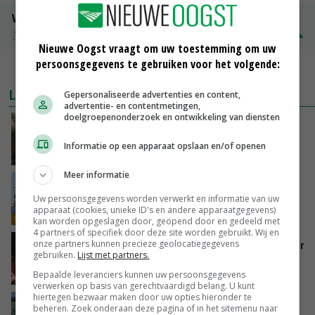
Volle melkpoeder
Zuivel NL
€ 345,00
€ 20,00
Nieuwe Oogst vraagt om uw toestemming om uw
persoonsgegevens te gebruiken voor het volgende:
MEER MARKTPRIJZEN
LAATSTE NIEUWS
Gepersonaliseerde advertenties en content,
advertentie- en contentmetingen,
doelgroepenonderzoek en ontwikkeling van diensten
‘Samenwerking A-ware en Amalthea gaat
zorgen voor meer balans’
Informatie op een apparaat opslaan en/of openen
GISTEREN, 16:01
Meer informatie
Internationale vraag naar geitenzuivel blijft
groot: Nederland in Europese top
Uw persoonsgegevens worden verwerkt en informatie van uw
apparaat (cookies, unieke ID's en andere apparaatgegevens)
GISTEREN, 15:33
kan worden opgeslagen door, geopend door en gedeeld met
4 partners of specifiek door deze site worden gebruikt. Wij en
onze partners kunnen precieze geolocatiegegevens
Vlaamse varkensstapel krimpt, pluimveesector
gebruiken.
Lijst met partners.
groeit door schaalvergroting
GISTEREN, 15:20
Bepaalde leveranciers kunnen uw persoonsgegevens
verwerken op basis van gerechtvaardigd belang. U kunt
hiertegen bezwaar maken door uw opties hieronder te
‘Cijfer jezelf niet weg en doe vooral ook waar
beheren. Zoek onderaan deze pagina of in het sitemenu naar