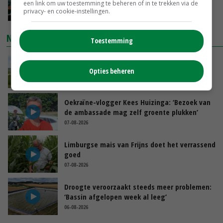
je gelukkig van wordt’
een link om uw toestemming te beheren of in te trekken via de
privacy- en cookie-instellingen.
GISTEREN, 13:31
NIEUWSTE VIDEO'S
Toestemming
POAH!: John Deere 7730
Opties beheren
GISTEREN, 10:00
Oekraïne-vlogger Kees Huizinga: ‘Bezoek van
de ambassade mag zelf groente plukken’
07-08-2026
Limburgse mais van Frijns doet het verrassend
goed
07-08-2026
Droogte veroorzaakt steeds meer problemen:
‘Bassin afgelopen week al leeg’
06-08-2026