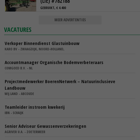
(LIE) #782188
GEBRUIKT, € 4.400
MEER ADVERTENTIES
VACATURES
Verkoper Binnendienst Glastuinbouw
KARO BV - ZWAAGDIJK, NOORD-HOLLAND,
Accountmanager Organische Bodemverbeteraars
COMGOED B.V. - NL
Projectmedewerker BoerenNetwerk – Natuurinclusieve
Landbouw
WIJ.LAND - ABCOUDE
Teamleider instroom kwekerij
IBN - SCHAIJK
Senior Adviseur Gewassenverzekeringen
AGRIVER U.A. - ZOETERMEER