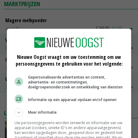
MARKTPRIJZEN
Magere melkpoeder
Zuivel NL
€ 269,00
€ 7,00
Vleeskuikens 2001-2600 gr
Barneveld
€ 1,09
~
€ 1,11
Nieuwe Oogst vraagt om uw toestemming om uw
Gerst
persoonsgegevens te gebruiken voor het volgende:
Groningen
€ 197,00
€ 2,00
Gepersonaliseerde advertenties en content,
Volle melkpoeder
advertentie- en contentmetingen,
Zuivel NL
€ 345,00
€ 20,00
doelgroepenonderzoek en ontwikkeling van diensten
Informatie op een apparaat opslaan en/of openen
MEER MARKTPRIJZEN
LAATSTE NIEUWS
Meer informatie
Uw persoonsgegevens worden verwerkt en informatie van uw
‘Samenwerking A-ware en Amalthea gaat
apparaat (cookies, unieke ID's en andere apparaatgegevens)
zorgen voor meer balans’
kan worden opgeslagen door, geopend door en gedeeld met
4 partners of specifiek door deze site worden gebruikt. Wij en