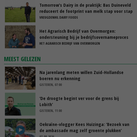
Tomorrow’s Dairy in de praktijk: Bas Duineveld
reduceert de footprint van melk stap voor stap
VREUGDENHIL DAIRY FOODS
Het Agrarisch Bedrijf van Overmorgen:
ondersteuning bij je bedrijfsovernameproces
HET AGRARISCH BEDRIJF VAN OVERMORGEN
MEEST GELEZEN
Na jarenlang meten willen Zuid-Hollandse
boeren nu erkenning
GISTEREN, 07:00
‘De droogte begint ver voor de grens bij
Lobith’
GISTEREN, 11:00
Oekraïne-vlogger Kees Huizinga: ‘Bezoek van
de ambassade mag zelf groente plukken’
07-08-2026