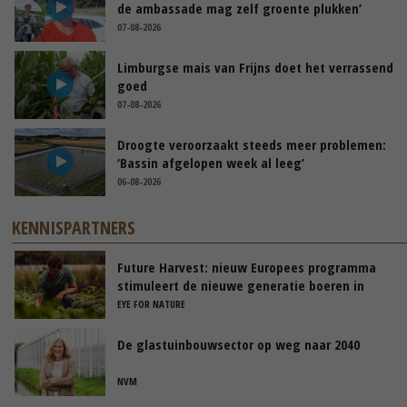
de ambassade mag zelf groente plukken’
07-08-2026
Limburgse mais van Frijns doet het verrassend
goed
07-08-2026
Droogte veroorzaakt steeds meer problemen:
‘Bassin afgelopen week al leeg’
06-08-2026
KENNISPARTNERS
Future Harvest: nieuw Europees programma
stimuleert de nieuwe generatie boeren in
Nederland
EYE FOR NATURE
De glastuinbouwsector op weg naar 2040
NVM