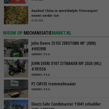
Aandeel China in wereldwijde fritesexport
neemt verder toe
07-08-2026
NIEUW OP
MECHANISATIE
MARKT.NL
John Deere Z515E ZEROTURN 48" (HEN)
#692998
GEBRUIKT, P.O.A.
JOHN DEERE X107 ZITMAAIER MY 2026 (HIL)
#781556
GEBRUIKT, P.O.A.
PZ CM135 trommelmaaier
GEBRUIKT, P.O.A.
Deutz Fahr Condimaster 11041 schudder