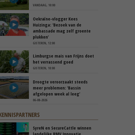
VANDAAG, 10:00
Oekraïne-vlogger Kees
Huizinga: ‘Bezoek van de
ambassade mag zelf groente
plukken’
GISTEREN, 12:00
Limburgse mais van Frijns doet
het verrassend goed
GISTEREN, 10:00
Droogte veroorzaakt steeds
meer problemen: ‘Bassin
afgelopen week al leeg’
06-08-2026
KENNISPARTNERS
SyreN en SecureCattle winnen
landelijke RMV Innovatie