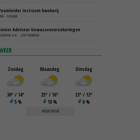
Teamleider instroom kwekerij
IBN - SCHAIJK
Senior Adviseur Gewassenverzekeringen
AGRIVER U.A. - ZOETERMEER
WEER
Zondag
Maandag
Dinsdag
30
°
/ 14
°
25
°
/ 16
°
23
°
/ 12
°
5 %
10 %
0 %
MEER WEER