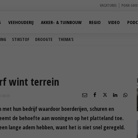
VACATURES
POAH-SHO
S
VEEHOUDERIJ
AKKER- & TUINBOUW
REGIO
VIDEO
PODC
ING
STIKSTOF
DROOGTE
THEMA'S
f wint terrein
5:30
UUR
met hun bedrijf waardoor boerderijen, schuren en
 neemt de behoefte aan woningen op het platteland toe.
en lange adem hebben, want het is niet snel geregeld.