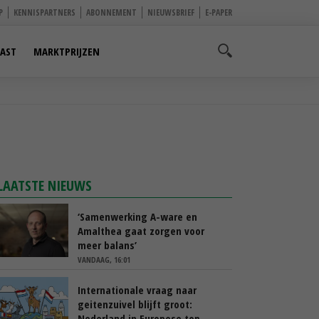
P
KENNISPARTNERS
ABONNEMENT
NIEUWSBRIEF
E-PAPER
AST
MARKTPRIJZEN
LAATSTE NIEUWS
‘Samenwerking A-ware en
Amalthea gaat zorgen voor
meer balans’
VANDAAG, 16:01
Internationale vraag naar
geitenzuivel blijft groot:
Nederland in Europese top