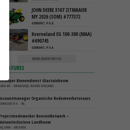
JOHN DEERE X107 ZITMAAIER
MY 2026 (SOM) #777372
GEBRUIKT, P.O.A.
Kverneland EG 100-300 (MAA)
#690745
GEBRUIKT, P.O.A.
MEER ADVERTENTIES
VACATURES
Verkoper Binnendienst Glastuinbouw
KARO BV - ZWAAGDIJK, NOORD-HOLLAND,
Accountmanager Organische Bodemverbeteraars
COMGOED B.V. - NL
Projectmedewerker BoerenNetwerk –
Natuurinclusieve Landbouw
WIJ.LAND - ABCOUDE