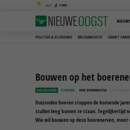
0 MM
24,5
NIEUW
POLITIEK & ECONOMIE
MECHANISATIE
SMART FARM
Bouwen op het boerener
ACHTERGROND
ECONOMIE
RENÉ BOUWMEESTER
03 MEI 2024 OM 1
Duizenden boeren stoppen de komende jaren 
stallen leeg komen te staan. Tegelijkertijd
Wie wil bouwen op deze boerenerven, moet e