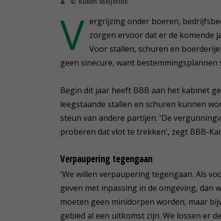
© Ruben Meijerink
V
ergrijzing onder boeren, bedrijfsb
zorgen ervoor dat er de komende ja
Voor stallen, schuren en boerderi
geen sinecure, want bestemmingsplannen st
Begin dit jaar heeft BBB aan het kabinet 
leegstaande stallen en schuren kunnen wo
steun van andere partijen. 'De vergunningv
proberen dat vlot te trekken', zegt BBB-Kam
Verpaupering tegengaan
'We willen verpaupering tegengaan. Als v
geven met inpassing in de omgeving, dan will
moeten geen minidorpen worden, maar bijvo
gebied al een uitkomst zijn. We lossen er 