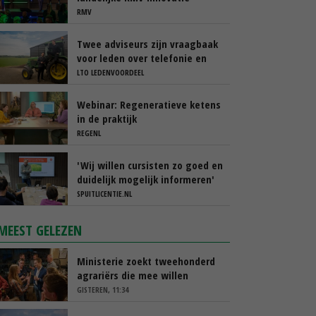
Awards
RMV
Twee adviseurs zijn vraagbaak
voor leden over telefonie en
ICT
LTO LEDENVOORDEEL
Webinar: Regeneratieve ketens
in de praktijk
REGENL
'Wij willen cursisten zo goed en
duidelijk mogelijk informeren'
SPUITLICENTIE.NL
MEEST GELEZEN
Ministerie zoekt tweehonderd
agrariërs die mee willen
denken
GISTEREN, 11:34