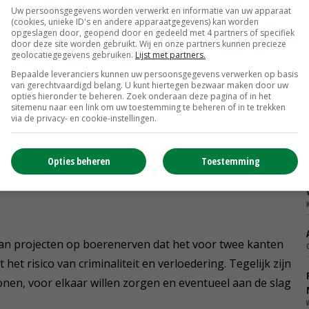
Uw persoonsgegevens worden verwerkt en informatie van uw apparaat
(cookies, unieke ID's en andere apparaatgegevens) kan worden
opgeslagen door, geopend door en gedeeld met 4 partners of specifiek
door deze site worden gebruikt. Wij en onze partners kunnen precieze
elen.nl, is er wel in geslaagd om woningen op het
geolocatiegegevens gebruiken.
Lijst met partners.
faciliteert mensen die met gelijkgestemden een
Bepaalde leveranciers kunnen uw persoonsgegevens verwerken op basis
van gerechtvaardigd belang. U kunt hiertegen bezwaar maken door uw
woonlocatie.
opties hieronder te beheren. Zoek onderaan deze pagina of in het
sitemenu naar een link om uw toestemming te beheren of in te trekken
via de privacy- en cookie-instellingen.
ntig plekken in het land projecten op het boerenerf
teen van nieuwe woningen op het boerenerf tot
Opties beheren
Toestemming
s zijn vaak senioren en alleenstaanden, maar er zijn
aan wonen.
van projecten op boerenerven dat het voor twee kanten
at het risico van criminaliteit en verloedering. Tegelijk zijn
onen, voor elkaar willen zorgen en eventueel aan de slag