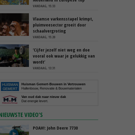
VANDAAG, 15:33
Vlaamse varkensstapel krimpt,
pluimveesector groeit door
schaalvergroting
VANDAAG, 15:20
‘Cijfer jezelf niet weg en doe
vooral ook waar je gelukkig van
wordt’
VANDAAG, 13:31
Huisman Gemert-Bouwen in Vertrouwen
Hallenbouw, Renovatie & Bouwmaterialen
Van oud dak naar nieuw dak
Dat energie levert.
NIEUWSTE VIDEO'S
POAH!: John Deere 7730