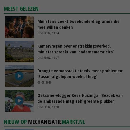
MEEST GELEZEN
Ministerie zoekt tweehonderd agrariërs die
mee willen denken
GISTEREN, 11:34
Kamervragen over onttrekkingsverbod,
minister spreekt van ‘ondernemersrisico’
GISTEREN, 16:27
Droogte veroorzaakt steeds meer problemen:
‘Bassin afgelopen week al leeg’
06-08-2026
Oekraïne-vlogger Kees Huizinga: ‘Bezoek van
de ambassade mag zelf groente plukken’
GISTEREN, 12:00
NIEUW OP
MECHANISATIE
MARKT.NL