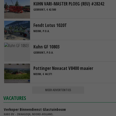
KUHN VARI-MASTER PLOEG (REU) #28242
GEBRUIKT, € 42.500
Fendt Lotus 1020T
NIEUW, P.O.A.
Kuhn GF 10803
GEBRUIKT, P.O.A.
Pottinger Novacat V8400 maaier
NIEUW, € 44.371
MEER ADVERTENTIES
VACATURES
Verkoper Binnendienst Glastuinbouw
KARO BV - ZWAAGDIJK, NOORD-HOLLAND,