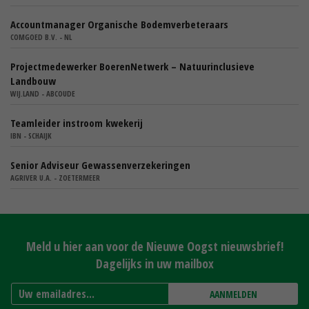
Accountmanager Organische Bodemverbeteraars
COMGOED B.V. - NL
Projectmedewerker BoerenNetwerk – Natuurinclusieve
Landbouw
WIJ.LAND - ABCOUDE
Teamleider instroom kwekerij
IBN - SCHAIJK
Senior Adviseur Gewassenverzekeringen
AGRIVER U.A. - ZOETERMEER
Meld u hier aan voor de Nieuwe Oogst nieuwsbrief!
Dagelijks in uw mailbox
AANMELDEN