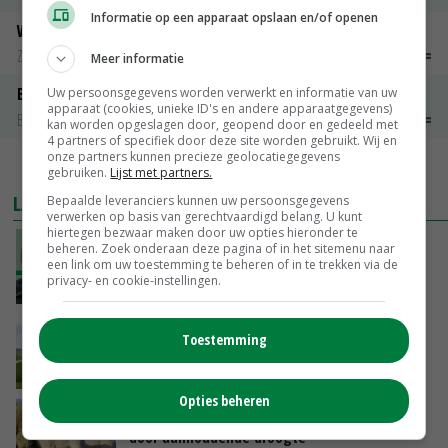
Informatie op een apparaat opslaan en/of openen
Weipoeder
Zuivel weekprijzen
€ 134,00
€ 0,00
Meer informatie
Boeren Gouda 12 kg
Uw persoonsgegevens worden verwerkt en informatie van uw
apparaat (cookies, unieke ID's en andere apparaatgegevens)
Boerenkaas
€ 6,05
€ 0,00
kan worden opgeslagen door, geopend door en gedeeld met
4 partners of specifiek door deze site worden gebruikt. Wij en
onze partners kunnen precieze geolocatiegegevens
MEER MARKTPRIJZEN
gebruiken.
Lijst met partners.
LAATSTE NIEUWS
Bepaalde leveranciers kunnen uw persoonsgegevens
verwerken op basis van gerechtvaardigd belang. U kunt
hiertegen bezwaar maken door uw opties hieronder te
‘De droogte begint ver voor de grens bij
beheren. Zoek onderaan deze pagina of in het sitemenu naar
een link om uw toestemming te beheren of in te trekken via de
Lobith’
privacy- en cookie-instellingen.
VANDAAG, 11:00
POAH!: John Deere 7730
Toestemming
VANDAAG, 10:00
Opties beheren
Geen vee meer op Noord-Hollandse zeedijken
door aanhoudende droogte