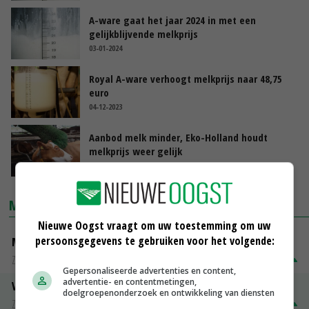
A-ware gaat het jaar 2024 in met een
gelijkblijvende melkprijs
03-01-2024
Royal A-ware verhoogt melkprijs naar 48,75
euro
04-12-2023
Aanbod melk minder, Eko-Holland houdt
melkprijs weer gelijk
10-11-2023
MARKTPRIJZEN
Nieuwe Oogst vraagt om uw toestemming om uw
persoonsgegevens te gebruiken voor het volgende:
Magere melkpoeder
Zuivel weekprijzen
€ 269,00
€ 7,00
Gepersonaliseerde advertenties en content,
advertentie- en contentmetingen,
Volle melkpoeder
doelgroepenonderzoek en ontwikkeling van diensten
Zuivel weekprijzen
€ 345,00
€ 20,00