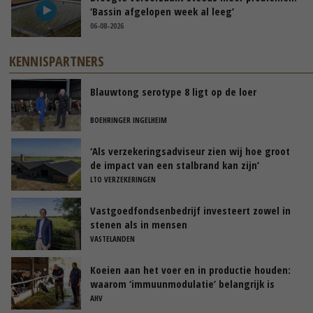
‘Bassin afgelopen week al leeg’
06-08-2026
KENNISPARTNERS
Blauwtong serotype 8 ligt op de loer
BOEHRINGER INGELHEIM
‘Als verzekeringsadviseur zien wij hoe groot
de impact van een stalbrand kan zijn’
LTO VERZEKERINGEN
Vastgoedfondsenbedrijf investeert zowel in
stenen als in mensen
VASTELANDEN
Koeien aan het voer en in productie houden:
waarom ‘immuunmodulatie’ belangrijk is
tijdens de transitieperiode
AHV