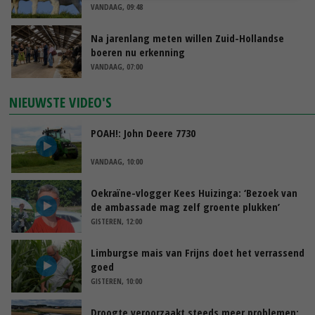
VANDAAG, 09:48
Na jarenlang meten willen Zuid-Hollandse
boeren nu erkenning
VANDAAG, 07:00
NIEUWSTE VIDEO'S
POAH!: John Deere 7730
VANDAAG, 10:00
Oekraïne-vlogger Kees Huizinga: ‘Bezoek van
de ambassade mag zelf groente plukken’
GISTEREN, 12:00
Limburgse mais van Frijns doet het verrassend
goed
GISTEREN, 10:00
Droogte veroorzaakt steeds meer problemen: