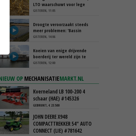
LTO waarschuwt voor lege
schappen
GISTEREN, 11:05
Droogte veroorzaakt steeds
meer problemen: ‘Bassin
afgelopen week al leeg’
GISTEREN, 14:06
Koeien van enige drijvende
boerderij ter wereld zijn te
koop
GISTEREN, 12:00
NIEUW OP
MECHANISATIE
MARKT.NL
Kverneland LB 100-200 4
schaar (HAE) #145326
GEBRUIKT, € 23.500
JOHN DEERE X948
COMPACTTREKKER 54" AUTO
CONNECT (LIE) #781642