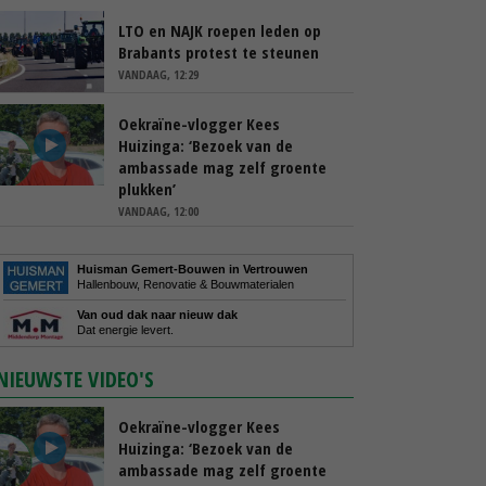
LTO en NAJK roepen leden op
Brabants protest te steunen
VANDAAG, 12:29
Oekraïne-vlogger Kees
Huizinga: ‘Bezoek van de
ambassade mag zelf groente
plukken’
VANDAAG, 12:00
Huisman Gemert-Bouwen in Vertrouwen
Hallenbouw, Renovatie & Bouwmaterialen
Van oud dak naar nieuw dak
Dat energie levert.
NIEUWSTE VIDEO'S
Oekraïne-vlogger Kees
Huizinga: ‘Bezoek van de
ambassade mag zelf groente