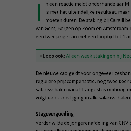
I
n een reactie meldt onderhandelaar M
is met het uiteindelijke resultaat, maa
moeten duren. De staking bij Cargill be
van Gent, Bergen op Zoom en Amsterdam. N
een tweejarige cao met een looptijd tot 1 a
• Lees ook:
Al een week stakingen bij Ned
De nieuwe cao geldt voor ongeveer zeshonde
reguliere prijscompensatie, nog twee keer
salarisschalen vanaf 1 augustus omhoog me
volgt een loonstijging in alle salarisschalen
Stagevergoeding
Verder wilde de jongerenafdeling van CNV 
nu voor alles stagelopers gelijk en vastge