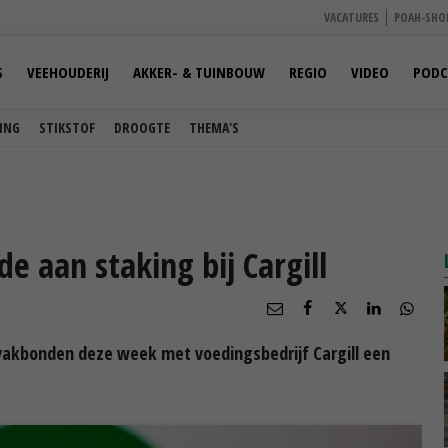
VACATURES
POAH-SHO
S
VEEHOUDERIJ
AKKER- & TUINBOUW
REGIO
VIDEO
PODC
ING
STIKSTOF
DROOGTE
THEMA'S
e aan staking bij Cargill
akbonden deze week met voedingsbedrijf Cargill een