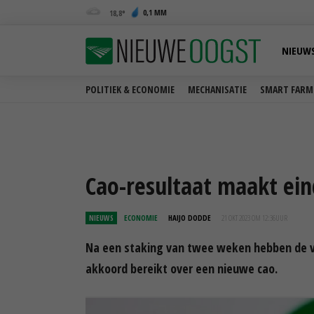
0,1 MM
18,8
NIEUW
POLITIEK & ECONOMIE
MECHANISATIE
SMART FARM
Cao-resultaat maakt eind
NIEUWS
ECONOMIE
HAIJO DODDE
21 OKT 2023 OM 12:36
UUR
Na een staking van twee weken hebben de v
akkoord bereikt over een nieuwe cao.