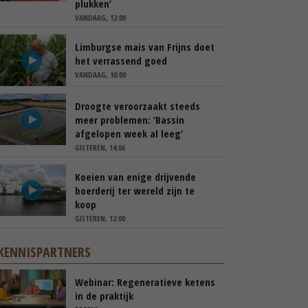
plukken’
VANDAAG, 12:00
Limburgse mais van Frijns doet
het verrassend goed
VANDAAG, 10:00
Droogte veroorzaakt steeds
meer problemen: ‘Bassin
afgelopen week al leeg’
GISTEREN, 14:06
Koeien van enige drijvende
boerderij ter wereld zijn te
koop
GISTEREN, 12:00
KENNISPARTNERS
Webinar: Regeneratieve ketens
in de praktijk