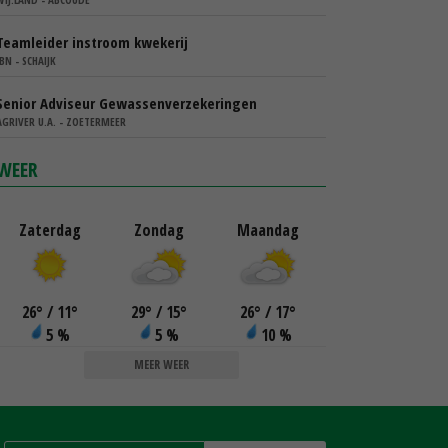
Teamleider instroom kwekerij
IBN - SCHAIJK
Senior Adviseur Gewassenverzekeringen
AGRIVER U.A. - ZOETERMEER
WEER
Zaterdag
Zondag
Maandag
26
°
/ 11
°
29
°
/ 15
°
26
°
/ 17
°
5 %
5 %
10 %
MEER WEER