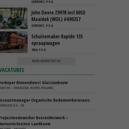
GEBRUIKT, P.O.A.
John Deere Z997R incl 60SD
Maaidek (WOL) #690257
GEBRUIKT, P.O.A.
Schuitemaker Rapide 135
opraapwagen
2004, P.O.A.
MEER ADVERTENTIES
VACATURES
Verkoper Binnendienst Glastuinbouw
KARO BV - ZWAAGDIJK, NOORD-HOLLAND,
Accountmanager Organische Bodemverbeteraars
COMGOED B.V. - NL
Projectmedewerker BoerenNetwerk –
Natuurinclusieve Landbouw
WIJ.LAND - ABCOUDE