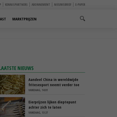
P
KENNISPARTNERS
ABONNEMENT
NIEUWSBRIEF
E-PAPER
AST
MARKTPRIJZEN
LAATSTE NIEUWS
Aandeel China in wereldwijde
fritesexport neemt verder toe
VANDAAG, 14:01
Eierprijzen lijken dieptepunt
achter zich te laten
VANDAAG, 13:27