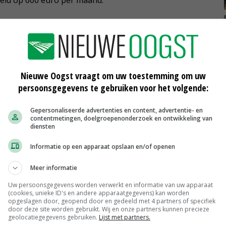
e looptijd van de cao ongewijzigd verlengd. Het gehele
NV Vakmensen nu voorgelegd aan de leden.
Nieuwe Oogst vraagt om uw toestemming om uw
persoonsgegevens te gebruiken voor het volgende:
Gepersonaliseerde advertenties en content, advertentie- en
contentmetingen, doelgroepenonderzoek en ontwikkeling van
diensten
Verhuizing Provimi-fabriek in loop
Informatie op een apparaat opslaan en/of openen
van 2024 naar Hasselt
18-09-2023
Meer informatie
Uw persoonsgegevens worden verwerkt en informatie van uw apparaat
Cargill start onderzoek naar
(cookies, unieke ID's en andere apparaatgegevens) kan worden
cacaobonen in verticaal teeltsysteem
opgeslagen door, geopend door en gedeeld met 4 partners of specifiek
door deze site worden gebruikt. Wij en onze partners kunnen precieze
17-08-2021
geolocatiegegevens gebruiken.
Lijst met partners.