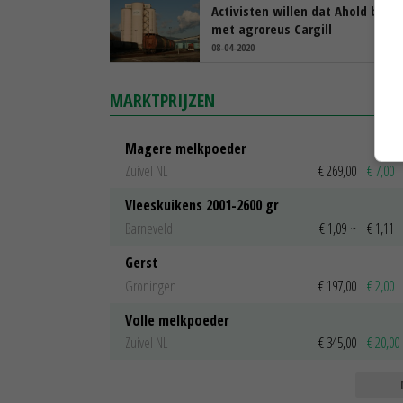
Activisten willen dat Ahold breek
met agroreus Cargill
08-04-2020
MARKTPRIJZEN
Magere melkpoeder
Zuivel NL
€ 269,00
€ 7,00
Vleeskuikens 2001-2600 gr
Barneveld
€ 1,09
~
€ 1,11
Gerst
Groningen
€ 197,00
€ 2,00
Volle melkpoeder
Zuivel NL
€ 345,00
€ 20,00