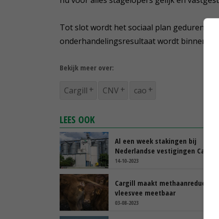
Tot slot wordt het sociaal plan gedurende d
onderhandelingsresultaat wordt binnen C
Bekijk meer over:
Cargill
CNV
cao
LEES OOK
Al een week stakingen bij
Nederlandse vestigingen Cargill
14-10-2023
Cargill maakt methaanreductie
vleesvee meetbaar
03-08-2023