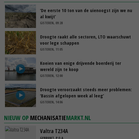
‘De eerste 10 ton van de uienoogst zijn we nu
al kwijt’
GISTEREN, 09:28
Droogte raakt alle sectoren, LTO waarschuwt
voor lege schappen
GISTEREN, 11:05
Koeien van enige drijvende boerderij ter
wereld zijn te koop
GISTEREN, 12:00
Droogte veroorzaakt steeds meer problemen:
‘Bassin afgelopen week al leeg’
GISTEREN, 14:06
NIEUW OP
MECHANISATIE
MARKT.NL
Valtra T234A
GEBRUIKT, P.O.A.