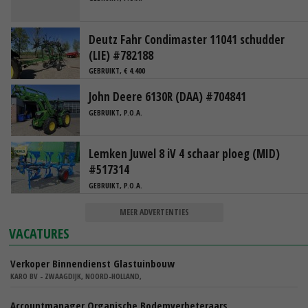
Deutz Fahr Condimaster 11041 schudder
(LIE) #782188
GEBRUIKT, € 4.400
John Deere 6130R (DAA) #704841
GEBRUIKT, P.O.A.
Lemken Juwel 8 iV 4 schaar ploeg (MID)
#517314
GEBRUIKT, P.O.A.
MEER ADVERTENTIES
VACATURES
Verkoper Binnendienst Glastuinbouw
KARO BV - ZWAAGDIJK, NOORD-HOLLAND,
Accountmanager Organische Bodemverbeteraars