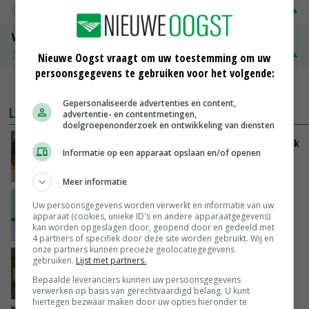
Groningen
€ 197,00
€ 2,00
Volle melkpoeder
Zuivel NL
€ 345,00
€ 20,00
Nieuwe Oogst vraagt om uw toestemming om uw
persoonsgegevens te gebruiken voor het volgende:
MEER MARKTPRIJZEN
Gepersonaliseerde advertenties en content,
LAATSTE NIEUWS
advertentie- en contentmetingen,
doelgroepenonderzoek en ontwikkeling van diensten
Droogte zet Britse melkveehouderij onder druk
Informatie op een apparaat opslaan en/of openen
VANDAAG, 11:04
Meer informatie
‘Ga uit van eigen kracht en versterk elkaar’
Uw persoonsgegevens worden verwerkt en informatie van uw
apparaat (cookies, unieke ID's en andere apparaatgegevens)
kan worden opgeslagen door, geopend door en gedeeld met
VANDAAG, 11:01
4 partners of specifiek door deze site worden gebruikt. Wij en
onze partners kunnen precieze geolocatiegegevens
Europa plukt veel minder appels, maar meer
gebruiken.
Lijst met partners.
peren
Bepaalde leveranciers kunnen uw persoonsgegevens
VANDAAG, 10:31
verwerken op basis van gerechtvaardigd belang. U kunt
hiertegen bezwaar maken door uw opties hieronder te