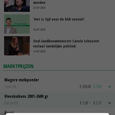
worden
27-07-2023
'Het is tijd voor de blik vooruit'
15-07-2023
Oud-landbouwminister Carola Schouten
verlaat landelijke politiek
14-07-2023
MARKTPRIJZEN
Magere melkpoeder
Zuivel NL
€ 269,00
€ 7,00
Vleeskuikens 2001-2600 gr
Barneveld
€ 1,09
~
€ 1,11
Gerst