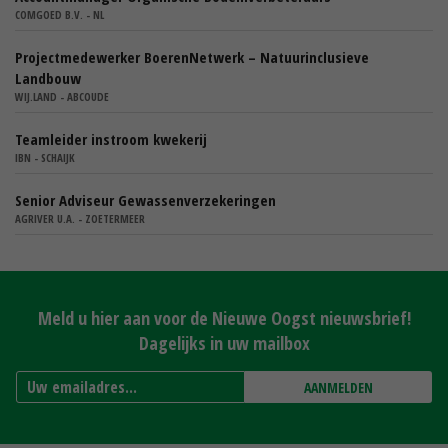
COMGOED B.V. - NL
Projectmedewerker BoerenNetwerk – Natuurinclusieve
Landbouw
WIJ.LAND - ABCOUDE
Teamleider instroom kwekerij
IBN - SCHAIJK
Senior Adviseur Gewassenverzekeringen
AGRIVER U.A. - ZOETERMEER
Meld u hier aan voor de Nieuwe Oogst nieuwsbrief!
Dagelijks in uw mailbox
AANMELDEN