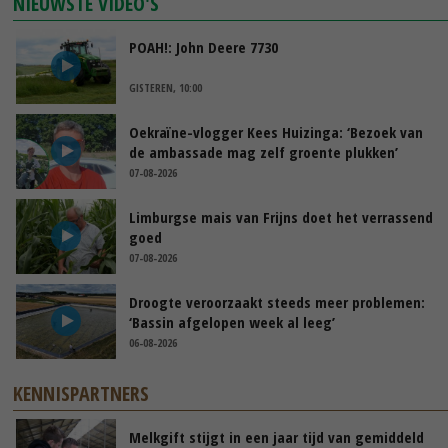
NIEUWSTE VIDEO'S
POAH!: John Deere 7730
GISTEREN, 10:00
Oekraïne-vlogger Kees Huizinga: ‘Bezoek van
de ambassade mag zelf groente plukken’
07-08-2026
Limburgse mais van Frijns doet het verrassend
goed
07-08-2026
Droogte veroorzaakt steeds meer problemen:
‘Bassin afgelopen week al leeg’
06-08-2026
KENNISPARTNERS
Melkgift stijgt in een jaar tijd van gemiddeld