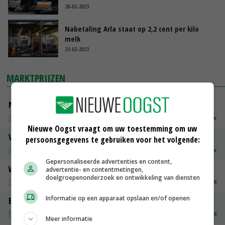
28-02-2023
Nabetaling Arla staat op 2,2 cent per kilo
melk
23-02-2023
MARKTPRIJZEN
Magere melkpoeder
Zuivel weekprijzen
€ 269,00
€ 7,00
Nieuwe Oogst vraagt om uw toestemming om uw
Volle melkpoeder
persoonsgegevens te gebruiken voor het volgende:
Zuivel weekprijzen
€ 345,00
€ 20,00
Gepersonaliseerde advertenties en content,
Weipoeder
advertentie- en contentmetingen,
doelgroepenonderzoek en ontwikkeling van diensten
Zuivel weekprijzen
€ 134,00
€ 0,00
Informatie op een apparaat opslaan en/of openen
Boeren Gouda 12 kg
Boerenkaas
€ 6,05
€ 0,00
Meer informatie