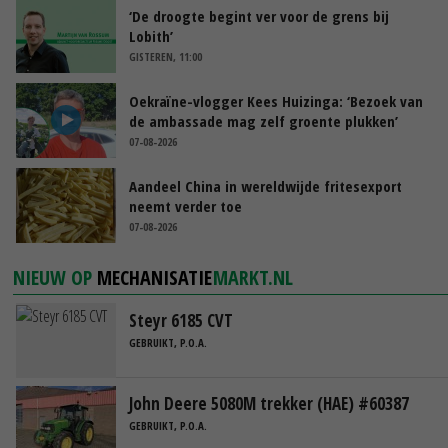
‘De droogte begint ver voor de grens bij
Lobith’
GISTEREN, 11:00
Oekraïne-vlogger Kees Huizinga: ‘Bezoek van
de ambassade mag zelf groente plukken’
07-08-2026
Aandeel China in wereldwijde fritesexport
neemt verder toe
07-08-2026
NIEUW OP
MECHANISATIE
MARKT.NL
Steyr 6185 CVT
GEBRUIKT, P.O.A.
John Deere 5080M trekker (HAE) #60387
GEBRUIKT, P.O.A.