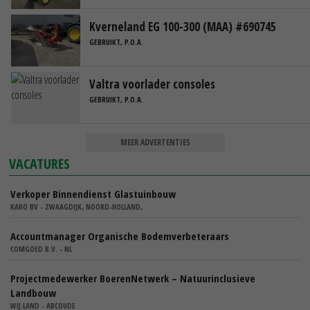
Kverneland EG 100-300 (MAA) #690745
GEBRUIKT, P.O.A.
Valtra voorlader consoles
GEBRUIKT, P.O.A.
MEER ADVERTENTIES
VACATURES
Verkoper Binnendienst Glastuinbouw
KARO BV - ZWAAGDIJK, NOORD-HOLLAND,
Accountmanager Organische Bodemverbeteraars
COMGOED B.V. - NL
Projectmedewerker BoerenNetwerk – Natuurinclusieve
Landbouw
WIJ.LAND - ABCOUDE