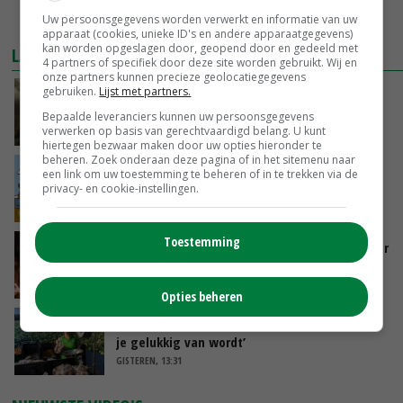
Uw persoonsgegevens worden verwerkt en informatie van uw
MEER MARKTPRIJZEN
apparaat (cookies, unieke ID's en andere apparaatgegevens)
kan worden opgeslagen door, geopend door en gedeeld met
LAATSTE NIEUWS
4 partners of specifiek door deze site worden gebruikt. Wij en
onze partners kunnen precieze geolocatiegegevens
gebruiken.
Lijst met partners.
‘Samenwerking A-ware en Amalthea gaat
zorgen voor meer balans’
Bepaalde leveranciers kunnen uw persoonsgegevens
verwerken op basis van gerechtvaardigd belang. U kunt
GISTEREN, 16:01
hiertegen bezwaar maken door uw opties hieronder te
beheren. Zoek onderaan deze pagina of in het sitemenu naar
Internationale vraag naar geitenzuivel blijft
een link om uw toestemming te beheren of in te trekken via de
groot: Nederland in Europese top
privacy- en cookie-instellingen.
GISTEREN, 15:33
Toestemming
Vlaamse varkensstapel krimpt, pluimveesector
groeit door schaalvergroting
GISTEREN, 15:20
Opties beheren
‘Cijfer jezelf niet weg en doe vooral ook waar
je gelukkig van wordt’
GISTEREN, 13:31