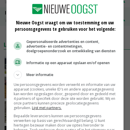
Vleesvarkens
€ 1,25
€ 0,10
ISN prijs Frankrijk
Vleesvarkens
€ 1,78
€ 0,06
Nieuwe Oogst vraagt om uw toestemming om uw
persoonsgegevens te gebruiken voor het volgende:
MEER MARKTPRIJZEN
Gepersonaliseerde advertenties en content,
LAATSTE NIEUWS
advertentie- en contentmetingen,
doelgroepenonderzoek en ontwikkeling van diensten
Gemiddelde Europese melkprijs daalt licht in
juni
Informatie op een apparaat opslaan en/of openen
VANDAAG, 17:04
Meer informatie
Frans onderzoekcentrum bestrijkt hele
Uw persoonsgegevens worden verwerkt en informatie van uw
varkensvleesketen
apparaat (cookies, unieke ID's en andere apparaatgegevens)
VANDAAG, 15:29
kan worden opgeslagen door, geopend door en gedeeld met
4 partners of specifiek door deze site worden gebruikt. Wij en
onze partners kunnen precieze geolocatiegegevens
Emmeloord noteert eerste zaaiuien op
gebruiken.
Lijst met partners.
maximaal 20 euro
Bepaalde leveranciers kunnen uw persoonsgegevens
VANDAAG, 14:59
verwerken op basis van gerechtvaardigd belang. U kunt
hiertegen bezwaar maken door uw opties hieronder te
beheren. Zoek onderaan deze pagina of in het sitemenu naar