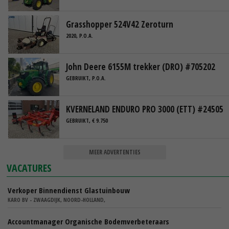
Grasshopper 524V42 Zeroturn
2020, P.O.A.
John Deere 6155M trekker (DRO) #705202
GEBRUIKT, P.O.A.
KVERNELAND ENDURO PRO 3000 (ETT) #24505
GEBRUIKT, € 9.750
MEER ADVERTENTIES
VACATURES
Verkoper Binnendienst Glastuinbouw
KARO BV - ZWAAGDIJK, NOORD-HOLLAND,
Accountmanager Organische Bodemverbeteraars