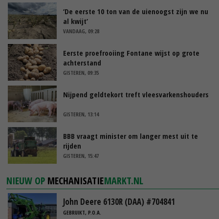
‘De eerste 10 ton van de uienoogst zijn we nu
al kwijt’
VANDAAG, 09:28
Eerste proefrooiing Fontane wijst op grote
achterstand
GISTEREN, 09:35
Nijpend geldtekort treft vleesvarkenshouders
GISTEREN, 13:14
BBB vraagt minister om langer mest uit te
rijden
GISTEREN, 15:47
NIEUW OP
MECHANISATIE
MARKT.NL
John Deere 6130R (DAA) #704841
GEBRUIKT, P.O.A.