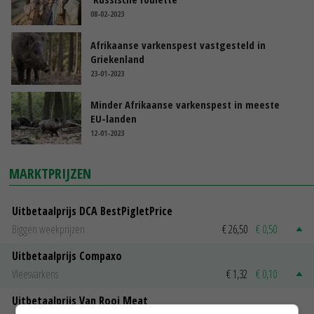
08-02-2023
Afrikaanse varkenspest vastgesteld in
Griekenland
23-01-2023
Minder Afrikaanse varkenspest in meeste
EU-landen
12-01-2023
MARKTPRIJZEN
Uitbetaalprijs DCA BestPigletPrice
Biggen weekprijzen
€ 26,50
€ 0,50
Uitbetaalprijs Compaxo
Vleesvarkens
€ 1,32
€ 0,10
Uitbetaalprijs Van Rooi Meat