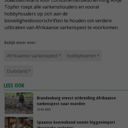
Staatssecretaris voor Consumentenbescherming Antje
Töpfer roept alle varkenshouders en vooral
hobbyhouders op zich aan de
bioveiligheidsvoorschriften te houden om verdere
uitbraken van Afrikaanse varkenspest te voorkomen.
Bekijk meer over:
Afrikaanse varkenspest
hobbyboeren
Duitsland
LEES OOK
Brandenburg vreest uitbreiding Afrikaanse
varkenspest naar noorden
22-02-2023
Spaanse boerenbond noemt biggenimport
'Russische roulette'