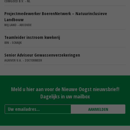
COMGOED B.V. - NL
Projectmedewerker BoerenNetwerk – Natuurinclusieve
Landbouw
WIJ.LAND - ABCOUDE
Teamleider instroom kwekerij
IBN - SCHAIJK
Senior Adviseur Gewassenverzekeringen
AGRIVER U.A. - ZOETERMEER
Meld u hier aan voor de Nieuwe Oogst nieuwsbrief!
Dagelijks in uw mailbox
AANMELDEN