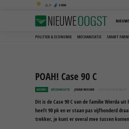
0 MM
25,7
NIEUW
POLITIEK & ECONOMIE
MECHANISATIE
SMART FARM
POAH! Case 90 C
NIEUWS
MECHANISATIE
JOHAN WISSINK
04 FEB 2023 OM 10:00
UUR
Dit is de Case 90 C van de familie Wierda ui
heeft 90 pk en er staan pas vijfhonderd draai
trekker, je kunt er overal mee tussen komen 