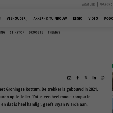
VACATURES
POAH-SHO
S
VEEHOUDERIJ
AKKER- & TUINBOUW
REGIO
VIDEO
PODC
ING
STIKSTOF
DROOGTE
THEMA'S
t het Groningse Rottum. De trekker is gebouwd in 2021,
uren op te teller. 'Dit is een heel mooie compacte
en dat is heel handig', geeft Bryan Wierda aan.