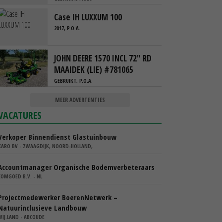
Case IH LUXXUM 100
2017, P.O.A.
JOHN DEERE 1570 INCL 72" RD
MAAIDEK (LIE) #781065
GEBRUIKT, P.O.A.
MEER ADVERTENTIES
VACATURES
Verkoper Binnendienst Glastuinbouw
KARO BV - ZWAAGDIJK, NOORD-HOLLAND,
Accountmanager Organische Bodemverbeteraars
COMGOED B.V. - NL
Projectmedewerker BoerenNetwerk –
Natuurinclusieve Landbouw
WIJ.LAND - ABCOUDE