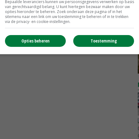
Bepaalde leveranciers kunnen uw persoonsgegevens verwerken op basis
van gerechtvaardigd belang. U kunt hiertegen bezwaar maken door uw
DCA BestPigletPrice
opties hieronder te beheren. Zoek onderaan deze pagina of in het
Biggen weekprijzen
€ 26,50
€ 0,50
sitemenu naar een link om uw toestemming te beheren of in te trekken
via de privacy- en cookie-instellingen.
MEER MARKTPRIJZEN
Opties beheren
Toestemming