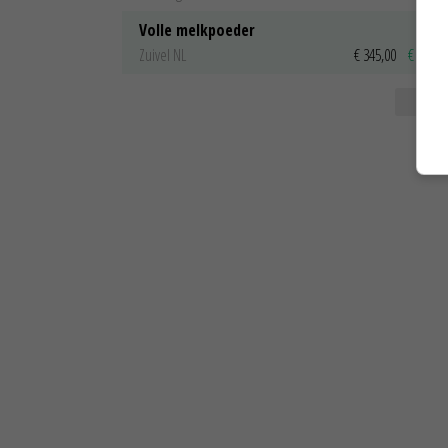
Volle melkpoeder
Zuivel NL
€ 345,00
€ 20,00