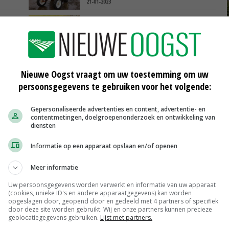
21-01-2023
POAH! Fendt 712
07-01-2023
POAH! Terugblik International 1455 XL
Nieuwe Oogst vraagt om uw toestemming om uw
persoonsgegevens te gebruiken voor het volgende:
24-12-2022
Gepersonaliseerde advertenties en content, advertentie- en
contentmetingen, doelgroepenonderzoek en ontwikkeling van
diensten
Scharreleieren maat 59
Informatie op een apparaat opslaan en/of openen
Barneveld
€ 12,00
€ 0,00
Meer informatie
Fritesgeschikt NL Du Be
Uw persoonsgegevens worden verwerkt en informatie van uw apparaat
PotatoNL
€ 15,00
~
€ 23,00
(cookies, unieke ID's en andere apparaatgegevens) kan worden
opgeslagen door, geopend door en gedeeld met 4 partners of specifiek
door deze site worden gebruikt. Wij en onze partners kunnen precieze
Uien Middenmeer Geel 30-60% grof
geolocatiegegevens gebruiken.
Lijst met partners.
Noteringen
€ 0,00
~
€ 0,00