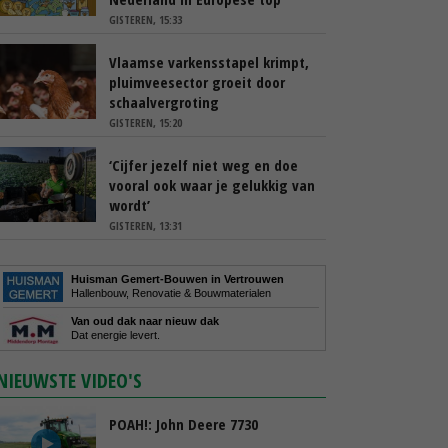
GISTEREN, 15:33
Vlaamse varkensstapel krimpt,
pluimveesector groeit door
schaalvergroting
GISTEREN, 15:20
‘Cijfer jezelf niet weg en doe
vooral ook waar je gelukkig van
wordt’
GISTEREN, 13:31
Huisman Gemert-Bouwen in Vertrouwen
Hallenbouw, Renovatie & Bouwmaterialen
Van oud dak naar nieuw dak
Dat energie levert.
NIEUWSTE VIDEO'S
POAH!: John Deere 7730