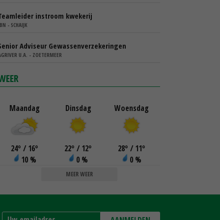
Teamleider instroom kwekerij
IBN - SCHAIJK
Senior Adviseur Gewassenverzekeringen
AGRIVER U.A. - ZOETERMEER
WEER
Maandag
Dinsdag
Woensdag
24
°
/ 16
°
22
°
/ 12
°
28
°
/ 11
°
10 %
0 %
0 %
MEER WEER