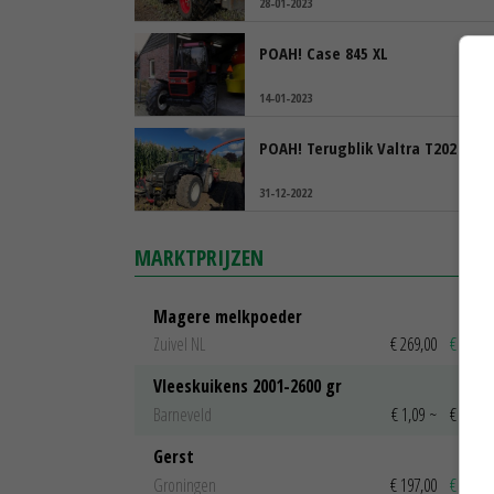
28-01-2023
POAH! Case 845 XL
14-01-2023
POAH! Terugblik Valtra T202
31-12-2022
MARKTPRIJZEN
Magere melkpoeder
Zuivel NL
€ 269,00
€ 7,00
Vleeskuikens 2001-2600 gr
Barneveld
€ 1,09
~
€ 1,11
Gerst
Groningen
€ 197,00
€ 2,00