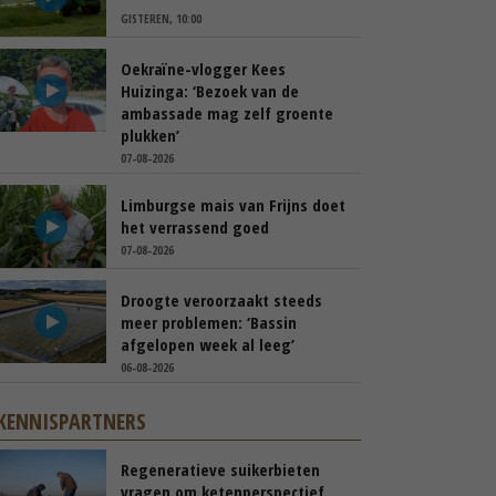
GISTEREN, 10:00
Oekraïne-vlogger Kees
Huizinga: ‘Bezoek van de
ambassade mag zelf groente
plukken’
07-08-2026
Limburgse mais van Frijns doet
het verrassend goed
07-08-2026
Droogte veroorzaakt steeds
meer problemen: ‘Bassin
afgelopen week al leeg’
06-08-2026
KENNISPARTNERS
Regeneratieve suikerbieten
vragen om ketenperspectief