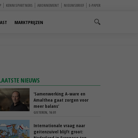
P
KENNISPARTNERS
ABONNEMENT
NIEUWSBRIEF
E-PAPER
AST
MARKTPRIJZEN
LAATSTE NIEUWS
‘Samenwerking A-ware en
Amalthea gaat zorgen voor
meer balans’
GISTEREN, 16:01
Internationale vraag naar
geitenzuivel blijft groot:
Nederland in Europese top