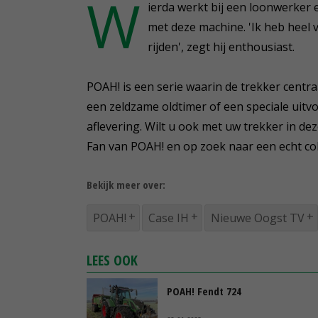
W
seconds
ierda werkt bij een loonwerker e
of
2
met deze machine. 'Ik heb heel 
minutes,
rijden', zegt hij enthousiast.
57
seconds
Volume
90%
POAH! is een serie waarin de trekker centra
een zeldzame oldtimer of een speciale uitv
aflevering. Wilt u ook met uw trekker in de
Fan van POAH! en op zoek naar een echt co
Bekijk meer over:
POAH!
Case IH
Nieuwe Oogst TV
LEES OOK
POAH! Fendt 724