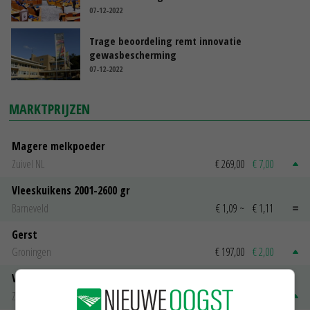
07-12-2022
Trage beoordeling remt innovatie
gewasbescherming
07-12-2022
MARKTPRIJZEN
Magere melkpoeder
Zuivel NL
€ 269,00
€ 7,00
Vleeskuikens 2001-2600 gr
Barneveld
€ 1,09
~
€ 1,11
Gerst
Groningen
€ 197,00
€ 2,00
Volle melkpoeder
Zuivel NL
€ 345,00
€ 20,00