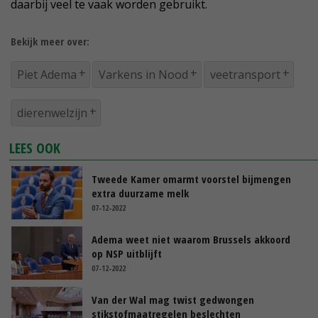
daarbij veel te vaak worden gebruikt.
Bekijk meer over:
Piet Adema
Varkens in Nood
veetransport
dierenwelzijn
LEES OOK
Tweede Kamer omarmt voorstel bijmengen
extra duurzame melk
07-12-2022
Adema weet niet waarom Brussels akkoord
op NSP uitblijft
07-12-2022
Van der Wal mag twist gedwongen
stikstofmaatregelen beslechten