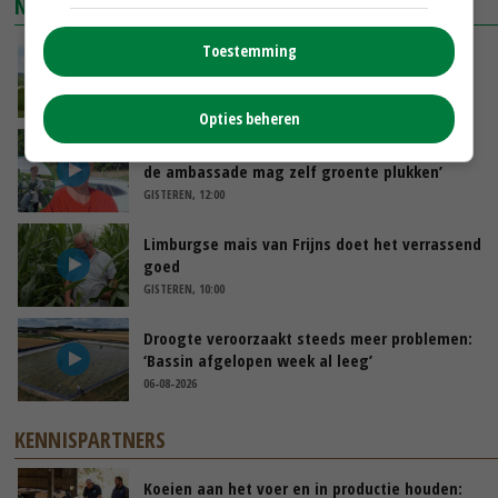
NIEUWSTE VIDEO'S
Toestemming
POAH!: John Deere 7730
VANDAAG, 10:00
Opties beheren
Oekraïne-vlogger Kees Huizinga: ‘Bezoek van
de ambassade mag zelf groente plukken’
GISTEREN, 12:00
Limburgse mais van Frijns doet het verrassend
goed
GISTEREN, 10:00
Droogte veroorzaakt steeds meer problemen:
‘Bassin afgelopen week al leeg’
06-08-2026
KENNISPARTNERS
Koeien aan het voer en in productie houden: