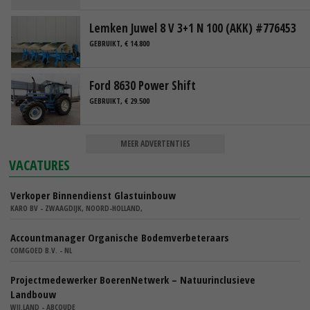
Lemken Juwel 8 V 3+1 N 100 (AKK) #776453
GEBRUIKT, € 14.800
Ford 8630 Power Shift
GEBRUIKT, € 29.500
MEER ADVERTENTIES
VACATURES
Verkoper Binnendienst Glastuinbouw
KARO BV - ZWAAGDIJK, NOORD-HOLLAND,
Accountmanager Organische Bodemverbeteraars
COMGOED B.V. - NL
Projectmedewerker BoerenNetwerk – Natuurinclusieve
Landbouw
WIJ.LAND - ABCOUDE