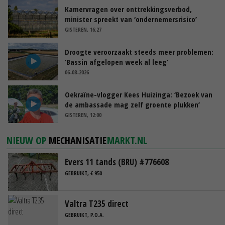
Kamervragen over onttrekkingsverbod,
minister spreekt van ‘ondernemersrisico’
GISTEREN, 16:27
Droogte veroorzaakt steeds meer problemen:
‘Bassin afgelopen week al leeg’
06-08-2026
Oekraïne-vlogger Kees Huizinga: ‘Bezoek van
de ambassade mag zelf groente plukken’
GISTEREN, 12:00
NIEUW OP
MECHANISATIE
MARKT.NL
Evers 11 tands (BRU) #776608
GEBRUIKT, € 950
Valtra T235 direct
GEBRUIKT, P.O.A.