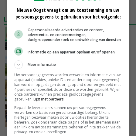
MEER MARKTPRIJZEN
Nieuwe Oogst vraagt om uw toestemming om uw
persoonsgegevens te gebruiken voor het volgende:
LAATSTE NIEUWS
Gepersonaliseerde advertenties en content,
‘De droogte begint ver voor de grens bij
advertentie- en contentmetingen,
Lobith’
doelgroepenonderzoek en ontwikkeling van diensten
VANDAAG, 11:00
Informatie op een apparaat opslaan en/of openen
POAH!: John Deere 7730
Meer informatie
VANDAAG, 10:00
Uw persoonsgegevens worden verwerkt en informatie van uw
apparaat (cookies, unieke ID's en andere apparaatgegevens)
Geen vee meer op Noord-Hollandse zeedijken
kan worden opgeslagen door, geopend door en gedeeld met
4 partners of specifiek door deze site worden gebruikt. Wij en
door aanhoudende droogte
onze partners kunnen precieze geolocatiegegevens
VANDAAG, 09:48
gebruiken.
Lijst met partners.
Bepaalde leveranciers kunnen uw persoonsgegevens
Na jarenlang meten willen Zuid-Hollandse
verwerken op basis van gerechtvaardigd belang. U kunt
boeren nu erkenning
hiertegen bezwaar maken door uw opties hieronder te
beheren. Zoek onderaan deze pagina of in het sitemenu naar
VANDAAG, 07:00
een link om uw toestemming te beheren of in te trekken via de
privacy- en cookie-instellingen.