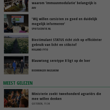
waarom ‘immuunmodulatie’ belangrijk is
tijdens de transitieperiode
AHV
'Wij willen cursisten zo goed en duidelijk
mogelijk informeren'
SPUITLICENTIE.NL
Biostimulant STATUS richt zich op efficiënter
gebruik van licht en stikstof
HOLLAND FYTO
Blauwtong serotype 8 ligt op de loer
BOEHRINGER INGELHEIM
MEEST GELEZEN
Ministerie zoekt tweehonderd agrariërs die
mee willen denken
GISTEREN, 11:34