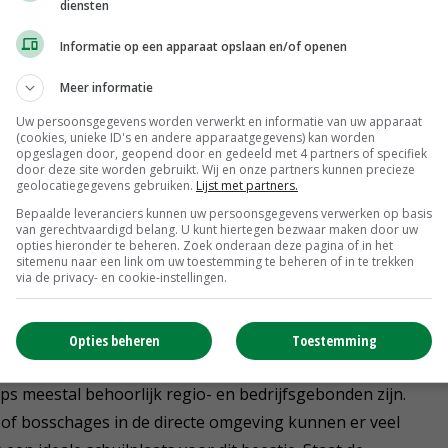
diensten
Informatie op een apparaat opslaan en/of openen
h zorgen over maakt, is de hoge tripsdruk in hyacint.
Meer informatie
nnen zijn gekomen voor middelen tegen trips, dan mag je
Uw persoonsgegevens worden verwerkt en informatie van uw apparaat
geeft hij de situatie in de afgelopen maanden weer.
(cookies, unieke ID's en andere apparaatgegevens) kan worden
opgeslagen door, geopend door en gedeeld met 4 partners of specifiek
door deze site worden gebruikt. Wij en onze partners kunnen precieze
geolocatiegegevens gebruiken.
Lijst met partners.
nijbloemen en vaste planten verwacht de adviseur dat
Bepaalde leveranciers kunnen uw persoonsgegevens verwerken op basis
kunnen doorzetten in de bewaring, zeker wanneer de
van gerechtvaardigd belang. U kunt hiertegen bezwaar maken door uw
opties hieronder te beheren. Zoek onderaan deze pagina of in het
en. 'Ze kruipen dan in de neuzen of zitten gewoon aan
sitemenu naar een link om uw toestemming te beheren of in te trekken
elijk ongemerkt toch trips mee naar binnen slepen. Zijn
via de privacy- en cookie-instellingen.
genlijk niets meer aan doen.'
Opties beheren
Toestemming
s meestal behoorlijk regio- en bedrijfsgebonden zijn.
 of bosschages in de directe omgeving kunnen er veel