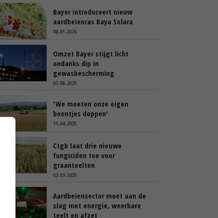
Bayer introduceert nieuw
aardbeienras Baya Solara
08-01-2026
Omzet Bayer stijgt licht
ondanks dip in
gewasbescherming
07-08-2025
'We moeten onze eigen
boontjes doppen'
11-04-2025
Ctgb laat drie nieuwe
fungiciden toe voor
graanteelten
03-03-2025
Aardbeiensector moet aan de
slag met energie, weerbare
teelt en afzet