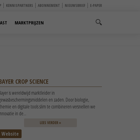
P
KENNISPARTNERS
ABONNEMENT
NIEUWSBRIEF
E-PAPER
AST
MARKTPRIJZEN
BAYER CROP SCIENCE
Bayer is wereldwijd marktleider in
gewasbeschermingsmiddelen en zaden. Door biologie,
chemie en digitale tools slim te combineren versnellen we
innovatie in de...
LEES VERDER »
Website