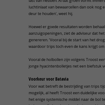
last van hebben. Al dat groen vormt immers 
luchtinlaat van bewaarcellen dan ook nog een
deur te houden', weet hij.
Hoewel er goede resultaten worden behaal
aanzuigopeningen, ziet de adviseur dat het
genereren. 'Vooral bij de start van het d
waardoor trips toch even de kans krijgt om
Vooral de holbollen zijn volgens Troost een 
jonge hyacintenbolletjes net een biefstuk vo
Voorkeur voor Batavia
Voor wat betreft de bestrijding van trips t
mogelijk, al heeft Troost een duidelijke vo
het enige systemische middel naar de bol t