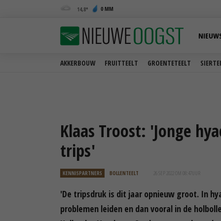
0 MM
14,8
NIEUW
AKKERBOUW
FRUITTEELT
GROENTETEELT
SIERTE
Klaas Troost: 'Jonge hya
trips'
KENNISPARTNERS
BOLLENTEELT
26 SEP 2022 OM 08:47
UUR
'De tripsdruk is dit jaar opnieuw groot. In h
problemen leiden en dan vooral in de holboll