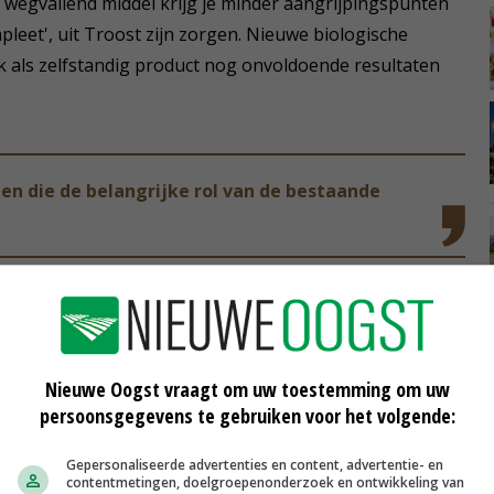
k wegvallend middel krijg je minder aangrijpingspunten
leet', uit Troost zijn zorgen. Nieuwe biologische
ak als zelfstandig product nog onvoldoende resultaten
len die de belangrijke rol van de bestaande
N
e, maar er zijn nog geen biologische middelen die de
n kunnen opvangen. Deze bieden hooguit wat
Nieuwe Oogst vraagt om uw toestemming om uw
bollen soms ook nog wat extra weerbaarheid mee. Maar
persoonsgegevens te gebruiken voor het volgende:
plete bolbescherming. We moeten de beschikbare
t afvalt, nemen de risico's verder toe', legt de adviseur
Gepersonaliseerde advertenties en content, advertentie- en
contentmetingen, doelgroepenonderzoek en ontwikkeling van