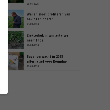
09-01-2025
Wal en sloot profiteren van
bevlogen boeren
23-09-2024
Ziektedruk in wintertarwe
neemt toe
26-04-2024
Bayer verwacht in 2028
alternatief voor Roundup
12-03-2024