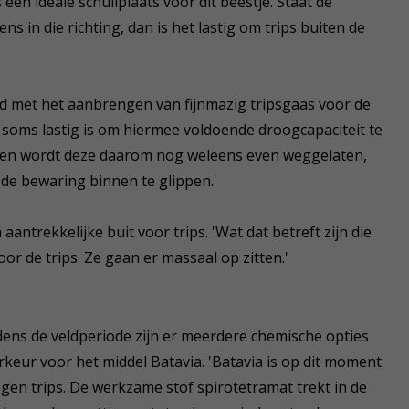
een ideale schuilplaats voor dit beestje. Staat de
s in die richting, dan is het lastig om trips buiten de
d met het aanbrengen van fijnmazig tripsgaas voor de
 soms lastig is om hiermee voldoende droogcapaciteit te
rogen wordt deze daarom nog weleens even weggelaten,
 de bewaring binnen te glippen.'
aantrekkelijke buit voor trips. 'Wat dat betreft zijn die
or de trips. Ze gaan er massaal op zitten.'
ijdens de veldperiode zijn er meerdere chemische opties
orkeur voor het middel Batavia. 'Batavia is op dit moment
egen trips. De werkzame stof spirotetramat trekt in de