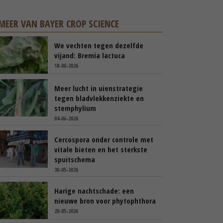
MEER VAN BAYER CROP SCIENCE
We vechten tegen dezelfde
vijand: Bremia lactuca
18-06-2026
Meer lucht in uienstrategie
tegen bladvlekkenziekte en
stemphylium
04-06-2026
Cercospora onder controle met
vitale bieten en het sterkste
spuitschema
30-05-2026
Harige nachtschade: een
nieuwe bron voor phytophthora
28-05-2026