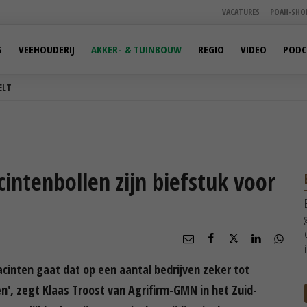
VACATURES
POAH-SHO
S
VEEHOUDERIJ
AKKER- & TUINBOUW
REGIO
VIDEO
PODC
ELT
cintenbollen zijn biefstuk voor
yacinten gaat dat op een aantal bedrijven zeker tot
en', zegt Klaas Troost van Agrifirm-GMN in het Zuid-