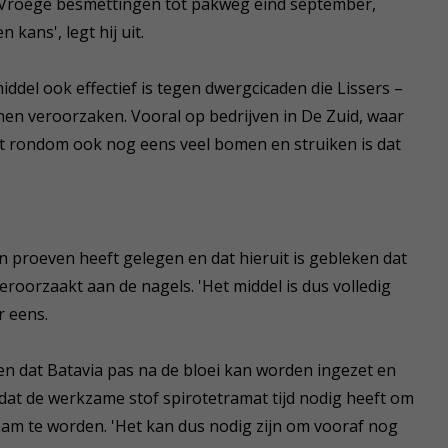
. Vroege besmettingen tot pakweg eind september,
 kans', legt hij uit.
iddel ook effectief is tegen dwergcicaden die Lissers –
en veroorzaken. Vooral op bedrijven in De Zuid, waar
et rondom ook nog eens veel bomen en struiken is dat
in proeven heeft gelegen en dat hieruit is gebleken dat
eroorzaakt aan de nagels. 'Het middel is dus volledig
r eens.
 dat Batavia pas na de bloei kan worden ingezet en
mdat de werkzame stof spirotetramat tijd nodig heeft om
aam te worden. 'Het kan dus nodig zijn om vooraf nog