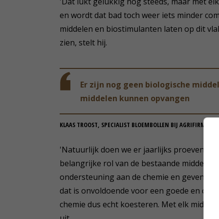
'Dat lukt gelukkig nog steeds, maar met el
en wordt dat bad toch weer iets minder comp
middelen en biostimulanten laten op dit vl
zien, stelt hij.
Er zijn nog geen biologische midde
middelen kunnen opvangen
KLAAS TROOST, SPECIALIST BLOEMBOLLEN BIJ AGRIFIRM-GM
'Natuurlijk doen we er jaarlijks proeven me
belangrijke rol van de bestaande middele
ondersteuning aan de chemie en geven de 
dat is onvoldoende voor een goede en com
chemie dus echt koesteren. Met elk middel da
uit.