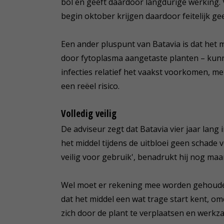
bol en geeft daardoor langdurige werking
begin oktober krijgen daardoor feitelijk geen
Een ander pluspunt van Batavia is dat het m
door fytoplasma aangetaste planten – kunn
infecties relatief het vaakst voorkomen, m
een reëel risico.
Volledig veilig
De adviseur zegt dat Batavia vier jaar lang 
het middel tijdens de uitbloei geen schade v
veilig voor gebruik', benadrukt hij nog maa
Wel moet er rekening mee worden gehouden
dat het middel een wat trage start kent, o
zich door de plant te verplaatsen en werkz