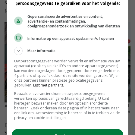
stro hoog wegzetten en de voerwagen zonder
persoonsgegevens te gebruiken voor het volgende:
problemen goed vullen.’
Gepersonaliseerde advertenties en content,
advertentie- en contentmetingen,
doelgroepenonderzoek en ontwikkeling van diensten
Informatie op een apparaat opslaan en/of openen
Meer informatie
Uw persoonsgegevens worden verwerkt en informatie van uw
apparaat (cookies, unieke ID's en andere apparaatgegevens)
kan worden opgeslagen door, geopend door en gedeeld met
4 partners of specifiek door deze site worden gebruikt. Wij en
onze partners kunnen precieze geolocatiegegevens
gebruiken.
Lijst met partners.
Bepaalde leveranciers kunnen uw persoonsgegevens
verwerken op basis van gerechtvaardigd belang. U kunt
hiertegen bezwaar maken door uw opties hieronder te
Coen de Ruijter: 'Voor hijs-, til- en duwwerk is de verreiker heel
beheren. Zoek onderaan deze pagina of in het sitemenu naar
geschikt en ook in het veld rijden gaat prima.' © Kennispartner
een link om uw toestemming te beheren of in te trekken via de
privacy- en cookie-instellingen.
De broers hebben via hun dealer Feyter Forklift
Services steeds weer gekozen voor een Manitou-