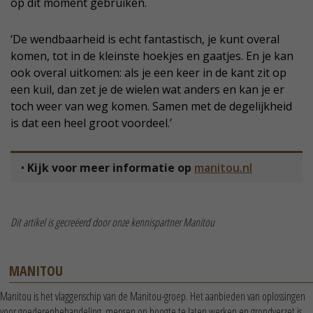
op dit moment gebruiken.
‘De wendbaarheid is echt fantastisch, je kunt overal
komen, tot in de kleinste hoekjes en gaatjes. En je kan
ook overal uitkomen: als je een keer in de kant zit op
een kuil, dan zet je de wielen wat anders en kan je er
toch weer van weg komen. Samen met de degelijkheid
is dat een heel groot voordeel.’
•
Kijk voor meer informatie op
manitou.nl
Dit artikel is gecreëerd door onze kennispartner Manitou
MANITOU
Manitou is het vlaggenschip van de Manitou-groep. Het aanbieden van oplossingen
voor goederenbehandeling, mensen op hoogte te laten werken en grondverzet is...