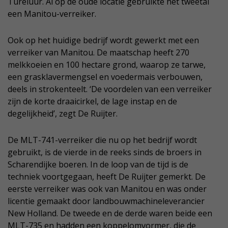
Tureluur. Al op de oude locatie gebruikte het tweetal
een Manitou-verreiker.
Ook op het huidige bedrijf wordt gewerkt met een
verreiker van Manitou. De maatschap heeft 270
melkkoeien en 100 hectare grond, waarop ze tarwe,
een grasklavermengsel en voedermais verbouwen,
deels in strokenteelt. ‘De voordelen van een verreiker
zijn de korte draaicirkel, de lage instap en de
degelijkheid’, zegt De Ruijter.
De MLT-741-verreiker die nu op het bedrijf wordt
gebruikt, is de vierde in de reeks sinds de broers in
Scharendijke boeren. In de loop van de tijd is de
techniek voortgegaan, heeft De Ruijter gemerkt. De
eerste verreiker was ook van Manitou en was onder
licentie gemaakt door landbouwmachineleverancier
New Holland. De tweede en de derde waren beide een
MLT-735 en hadden een koppelomvormer, die de