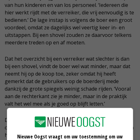
van hun kinderen en van los personeel. ‘Iedereen die
hier werkt rijdt met de verreiker, die vrij eenvoudig is te
bedienen.’ De lage instap is volgens de boer een groot
voordeel, omdat ze dagelijks wel veertig keer in- en
uitstappen. Bij een shovel zouden ze daarvoor telkens
meerdere treden op en af moeten.
Dat het overzicht bij een verreiker wat slechter is dan
bij een shovel, vindt de boer wel wat minder, maar dat
neemt hij op de koop toe, zeker omdat hij heeft
gemerkt dat de gebruikers op de boerderij mede
dankzij de grote spiegels weinig schade rijden. ‘Vooral
aan de rechterkant zie je minder, maar in de praktijk
valt het wel mee als je goed op blijft letten.’
De Ruijter vindt dat dit relatief kleine nadeel niet
opweegt tegen het grote voordeel van de verreiker om
heel hoog te kunnen reiken. ‘Je kan er stro mee laden,
Nieuwe Oogst vraagt om uw toestemming om uw