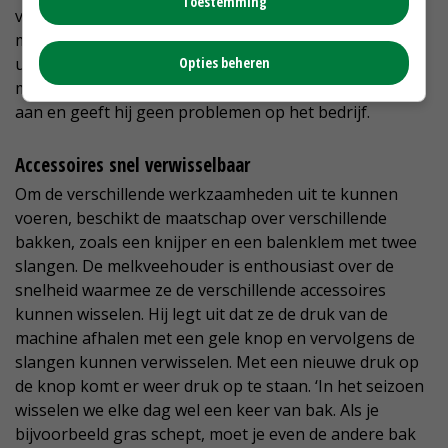
Toestemming
verreiker, omdat deze in vergelijking met andere
merken prijstechnisch het beste bij hun bedrijf past en
uitblinkt in degelijkheid. Volgens de boer krijgt de
Opties beheren
machine veel voor zijn kiezen, maar kan hij dat goed
aan en geeft hij geen problemen op het bedrijf.
Accessoires snel verwisselbaar
Om de verschillende werkzaamheden uit te kunnen
voeren, beschikt de maatschap over verschillende
bakken, zoals een knijper en een balenklem met twee
slangen. De melkveehouder is enthousiast over de
snelheid waarmee ze de verschillende accessoires
kunnen wisselen. Hij legt uit dat ze de druk van de
machine afhalen met een gele knop en vervolgens de
slangen kunnen verwisselen. Met een nieuwe druk op
de knop komt er weer druk op te staan. ‘In het seizoen
wisselen we elke dag wel een keer van bak. Als je
bijvoorbeeld gras schept, moet je even de andere bak