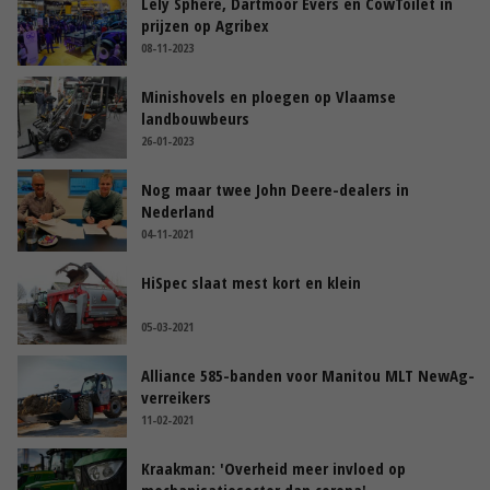
Lely Sphere, Dartmoor Evers en CowToilet in
prijzen op Agribex
08-11-2023
Minishovels en ploegen op Vlaamse
landbouwbeurs
26-01-2023
Nog maar twee John Deere-dealers in
Nederland
04-11-2021
HiSpec slaat mest kort en klein
05-03-2021
Alliance 585-banden voor Manitou MLT NewAg-
verreikers
11-02-2021
Kraakman: 'Overheid meer invloed op
mechanisatiesector dan corona'