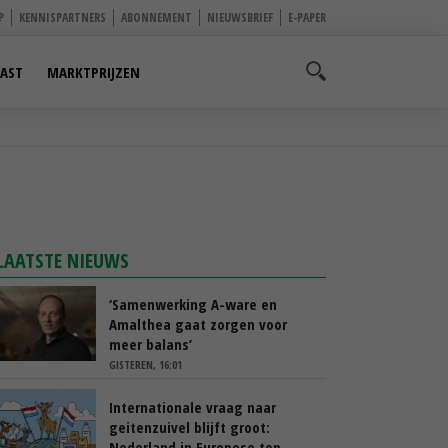
P
KENNISPARTNERS
ABONNEMENT
NIEUWSBRIEF
E-PAPER
AST
MARKTPRIJZEN
LAATSTE NIEUWS
‘Samenwerking A-ware en
Amalthea gaat zorgen voor
meer balans’
GISTEREN, 16:01
Internationale vraag naar
geitenzuivel blijft groot:
Nederland in Europese top