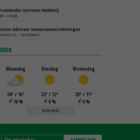
Teamleider instroom kwekerij
IBN - SCHAIJK
Senior Adviseur Gewassenverzekeringen
AGRIVER U.A. - ZOETERMEER
WEER
Maandag
Dinsdag
Woensdag
24
°
/ 16
°
22
°
/ 12
°
28
°
/ 11
°
10 %
0 %
0 %
MEER WEER