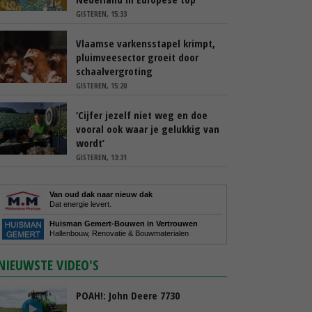
GISTEREN, 15:33
Vlaamse varkensstapel krimpt,
pluimveesector groeit door
schaalvergroting
GISTEREN, 15:20
‘Cijfer jezelf niet weg en doe
vooral ook waar je gelukkig van
wordt’
GISTEREN, 13:31
Van oud dak naar nieuw dak
Dat energie levert.
Huisman Gemert-Bouwen in Vertrouwen
Hallenbouw, Renovatie & Bouwmaterialen
NIEUWSTE VIDEO'S
POAH!: John Deere 7730