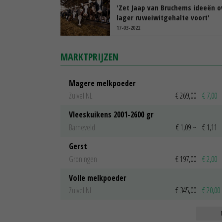
'Zet Jaap van Bruchems ideeën o
lager ruweiwitgehalte voort'
17-03-2022
MARKTPRIJZEN
Magere melkpoeder
Zuivel NL
€ 269,00
€ 7,00
Vleeskuikens 2001-2600 gr
Barneveld
€ 1,09
~
€ 1,11
Gerst
Groningen
€ 197,00
€ 2,00
Volle melkpoeder
Zuivel NL
€ 345,00
€ 20,00