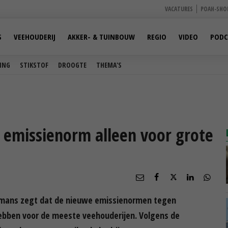
VACATURES
POAH-SHO
S
VEEHOUDERIJ
AKKER- & TUINBOUW
REGIO
VIDEO
PODC
ING
STIKSTOF
DROOGTE
THEMA'S
emissienorm alleen voor grote
mans zegt dat de nieuwe emissienormen tegen
hebben voor de meeste veehouderijen. Volgens de