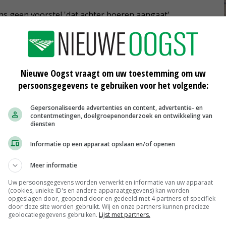
s geen voorstel 'dat achter boeren aangaat'.
re vergunningsprocedure dan de grote bedrijven en
van het Gemeenschappelijk Landbouwbeleid', stelt hij.
goed aan de huidige richtlijn. Ons land loopt volgens
Nieuwe Oogst vraagt om uw toestemming om uw
persoonsgegevens te gebruiken voor het volgende:
missiearme stallen. De 2.150 varkens- en
 aangescherpte richtlijn gaan vallen, zullen naar
Gepersonaliseerde advertenties en content, advertentie- en
e richtlijn, wordt gezegd.
contentmetingen, doelgroepenonderzoek en ontwikkeling van
diensten
Informatie op een apparaat opslaan en/of openen
vast voor ruim tachtig verontreinigende stoffen. De
Meer informatie
 de uitstoot in de Europese Unie door grote
Uw persoonsgegevens worden verwerkt en informatie van uw apparaat
stikstof en stofdeeltjes met respectievelijk 77 procent,
(cookies, unieke ID's en andere apparaatgegevens) kan worden
opgeslagen door, geopend door en gedeeld met 4 partners of specifiek
door deze site worden gebruikt. Wij en onze partners kunnen precieze
geolocatiegegevens gebruiken.
Lijst met partners.