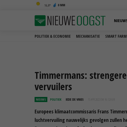
0 MM
16,8
NIEUW
POLITIEK & ECONOMIE
MECHANISATIE
SMART FARM
Timmermans: strengere 
vervuilers
NIEUWS
POLITIEK
IEDE DE VRIES
15 APR 2022 OM 16:12
UUR
Europees klimaatcommissaris Frans Timmer
luchtvervuiling nauwelijks gevolgen zullen 