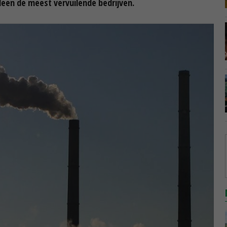
leen de meest vervuilende bedrijven.