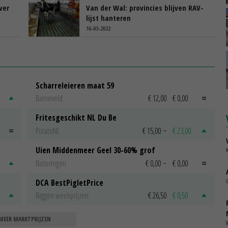
ver
Van der Wal: provincies blijven RAV-
lijst hanteren
16-03-2022
Scharreleieren maat 59
Barneveld
€ 12,00
€ 0,00
Fritesgeschikt NL Du Be
PotatoNL
€ 15,00
~
€ 23,00
Uien Middenmeer Geel 30-60% grof
Noteringen
€ 0,00
~
€ 0,00
DCA BestPigletPrice
Biggen weekprijzen
€ 26,50
€ 0,50
MEER MARKTPRIJZEN