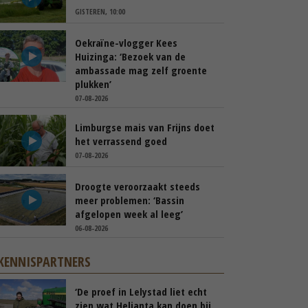
GISTEREN, 10:00
Oekraïne-vlogger Kees
Huizinga: ‘Bezoek van de
ambassade mag zelf groente
plukken’
07-08-2026
Limburgse mais van Frijns doet
het verrassend goed
07-08-2026
Droogte veroorzaakt steeds
meer problemen: ‘Bassin
afgelopen week al leeg’
06-08-2026
KENNISPARTNERS
‘De proef in Lelystad liet echt
zien wat Helianta kan doen bij