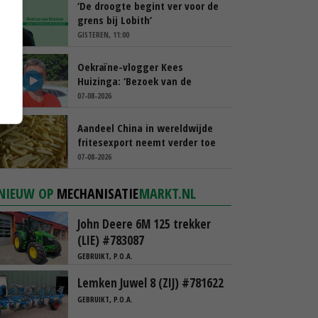
‘De droogte begint ver voor de
grens bij Lobith’
GISTEREN, 11:00
Oekraïne-vlogger Kees
Huizinga: ‘Bezoek van de
ambassade mag zelf groente
07-08-2026
plukken’
Aandeel China in wereldwijde
fritesexport neemt verder toe
07-08-2026
NIEUW OP
MECHANISATIE
MARKT.NL
John Deere 6M 125 trekker
(LIE) #783087
GEBRUIKT, P.O.A.
Lemken Juwel 8 (ZIJ) #781622
GEBRUIKT, P.O.A.