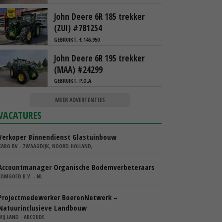
John Deere 6R 185 trekker
(ZUI) #781254
GEBRUIKT, € 146.950
John Deere 6R 195 trekker
(MAA) #24299
GEBRUIKT, P.O.A.
MEER ADVERTENTIES
VACATURES
Verkoper Binnendienst Glastuinbouw
KARO BV - ZWAAGDIJK, NOORD-HOLLAND,
Accountmanager Organische Bodemverbeteraars
COMGOED B.V. - NL
Projectmedewerker BoerenNetwerk –
Natuurinclusieve Landbouw
WIJ.LAND - ABCOUDE