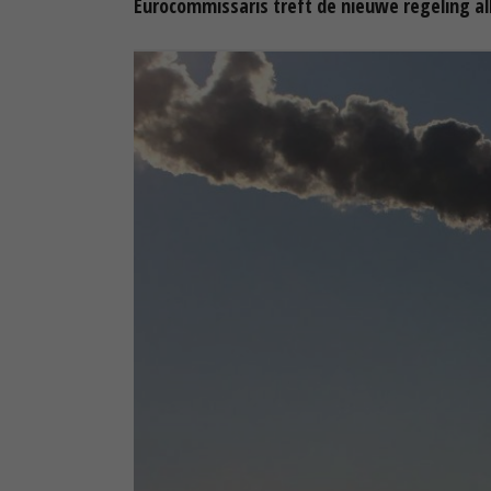
Eurocommissaris treft de nieuwe regeling al