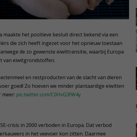
maakte het positieve besluit direct bekend via een
riërs die zich heeft ingezet voor het opnieuw toestaan
vanwege de zo gewenste eiwittransitie, waarbij Europa
t van eiwitgrondstoffen.
sectenmeel en restproducten van de slacht van dieren
voer goed! Zo hoeven we minder plantaardige eiwitten
er meer:
pic.twitter.com/C0HvG3fW4y
e BSE-crisis in 2000 verboden in Europa. Dat verbod
 herkauwers in het veevoer kon zitten. Daarmee