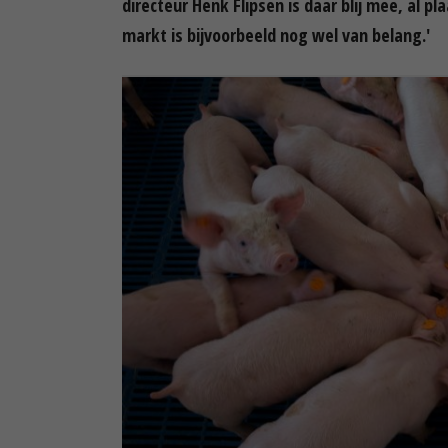
directeur Henk Flipsen is daar blij mee, al pl
markt is bijvoorbeeld nog wel van belang.'