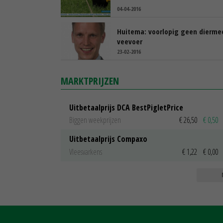
04-04-2016
Huitema: voorlopig geen diermee
veevoer
23-02-2016
MARKTPRIJZEN
Uitbetaalprijs DCA BestPigletPrice
Biggen weekprijzen
€ 26,50
€ 0,50
Uitbetaalprijs Compaxo
Vleesvarkens
€ 1,22
€ 0,00