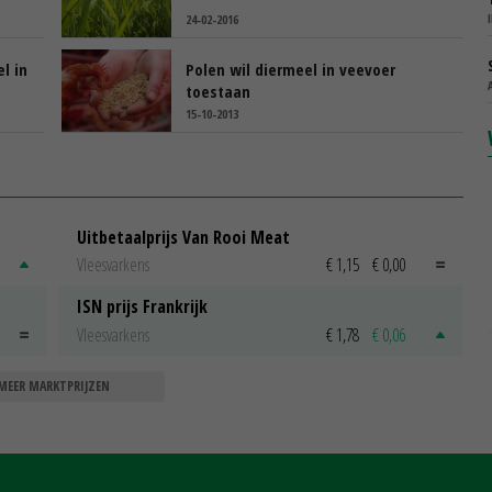
24-02-2016
l in
Polen wil diermeel in veevoer
toestaan
15-10-2013
Uitbetaalprijs Van Rooi Meat
Vleesvarkens
€ 1,15
€ 0,00
ISN prijs Frankrijk
Vleesvarkens
€ 1,78
€ 0,06
MEER MARKTPRIJZEN