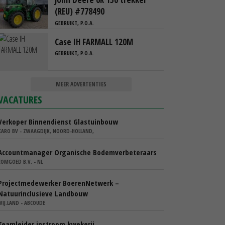
(REU) #778490
GEBRUIKT, P.O.A.
Case IH FARMALL 120M
GEBRUIKT, P.O.A.
MEER ADVERTENTIES
VACATURES
Verkoper Binnendienst Glastuinbouw
KARO BV - ZWAAGDIJK, NOORD-HOLLAND,
Accountmanager Organische Bodemverbeteraars
COMGOED B.V. - NL
Projectmedewerker BoerenNetwerk –
Natuurinclusieve Landbouw
WIJ.LAND - ABCOUDE
Teamleider instroom kwekerij