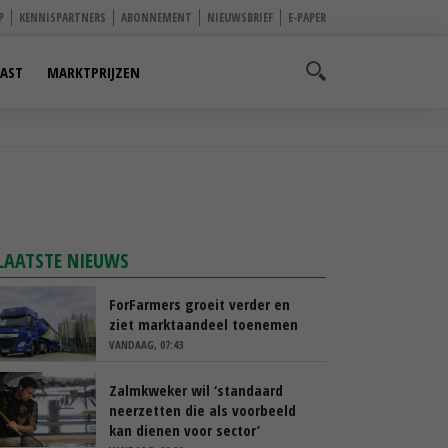
P
KENNISPARTNERS
ABONNEMENT
NIEUWSBRIEF
E-PAPER
AST
MARKTPRIJZEN
LAATSTE NIEUWS
ForFarmers groeit verder en
ziet marktaandeel toenemen
VANDAAG, 07:43
Zalmkweker wil ‘standaard
neerzetten die als voorbeeld
kan dienen voor sector’