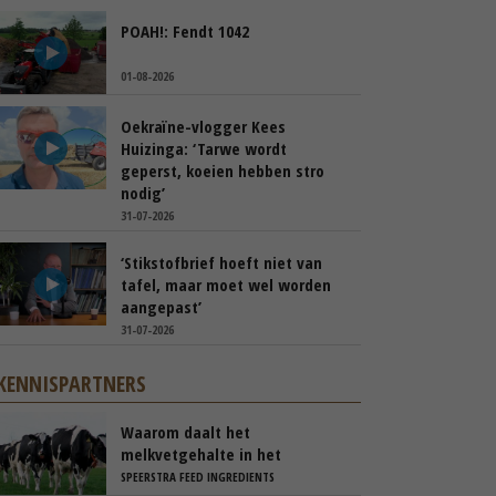
POAH!: Fendt 1042
01-08-2026
Oekraïne-vlogger Kees
Huizinga: ‘Tarwe wordt
geperst, koeien hebben stro
nodig’
31-07-2026
‘Stikstofbrief hoeft niet van
tafel, maar moet wel worden
aangepast’
31-07-2026
KENNISPARTNERS
Waarom daalt het
melkvetgehalte in het
voorjaar?
SPEERSTRA FEED INGREDIENTS