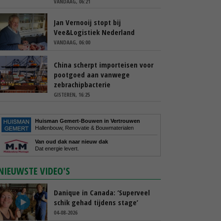
VANDAAG, 06:21
Jan Vernooij stopt bij
Vee&Logistiek Nederland
VANDAAG, 06:00
China scherpt importeisen voor
pootgoed aan vanwege
zebrachipbacterie
GISTEREN, 16:25
Huisman Gemert-Bouwen in Vertrouwen
Hallenbouw, Renovatie & Bouwmaterialen
Van oud dak naar nieuw dak
Dat energie levert.
NIEUWSTE VIDEO'S
Danique in Canada: ‘Superveel
schik gehad tijdens stage’
04-08-2026