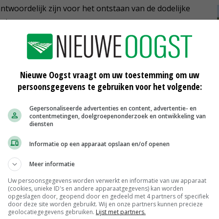
antwoordelijk zijn voor het ontstaan van de dodelijke
chtkwamen.
nsectenmeel is nu toegestaan. Van insecten was
Nieuwe Oogst vraagt om uw toestemming om uw
rs, maar insecteneiwit nog niet. Het toestaan van
persoonsgegevens te gebruiken voor het volgende:
gehouden. Het was niet mogelijk om aan te tonen dat het
oeien. Daar zijn nu wel testen voor beschikbaar.
Gepersonaliseerde advertenties en content, advertentie- en
contentmetingen, doelgroepenonderzoek en ontwikkeling van
diensten
k insectenmeel te gebruiken. Dat is wel aan regels
Informatie op een apparaat opslaan en/of openen
iermeel van varkens zitten, maar niet van kippen. En in
el van kippen. Om dit mogelijk te maken, moet het
Meer informatie
orden gescheiden.
Uw persoonsgegevens worden verwerkt en informatie van uw apparaat
(cookies, unieke ID's en andere apparaatgegevens) kan worden
opgeslagen door, geopend door en gedeeld met 4 partners of specifiek
door deze site worden gebruikt. Wij en onze partners kunnen precieze
geolocatiegegevens gebruiken.
Lijst met partners.
 situatie wel goed lukt om diermeel in te zetten. De