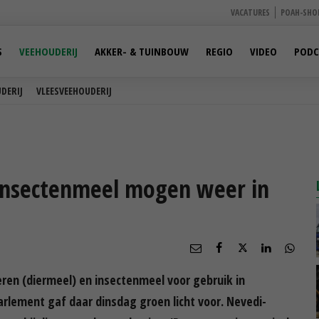
VACATURES
POAH-SHO
S
VEEHOUDERIJ
AKKER- & TUINBOUW
REGIO
VIDEO
PODC
DERIJ
VLEESVEEHOUDERIJ
n insectenmeel mogen weer in
eren (diermeel) en insectenmeel voor gebruik in
rlement gaf daar dinsdag groen licht voor. Nevedi-