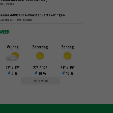
IBN - SCHAIJK
Senior Adviseur Gewassenverzekeringen
AGRIVER U.A. - ZOETERMEER
WEER
Vrijdag
Zaterdag
Zondag
23
°
/ 12
°
27
°
/ 12
°
31
°
/ 15
°
5 %
10 %
10 %
MEER WEER