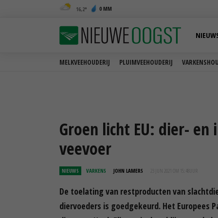
0 MM
16,2
NIEUW
MELKVEEHOUDERIJ
PLUIMVEEHOUDERIJ
VARKENSHOU
Groen licht EU: dier- e
veevoer
NIEUWS
VARKENS
JOHN LAMERS
23 JUN 2021 OM 15:48
UUR
De toelating van restproducten van slachtdi
diervoeders is goedgekeurd. Het Europees Pa