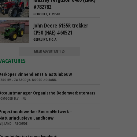
#782782
GEBRUIKT, € 39.500
John Deere 6155R trekker
CP50 (HAE) #60521
GEBRUIKT, P.O.A.
MEER ADVERTENTIES
VACATURES
Verkoper Binnendienst Glastuinbouw
KARO BV - ZWAAGDIJK, NOORD-HOLLAND,
Accountmanager Organische Bodemverbeteraars
COMGOED B.V. - NL
Projectmedewerker BoerenNetwerk –
Natuurinclusieve Landbouw
WIJ.LAND - ABCOUDE
Teamleider instroom kwekerij