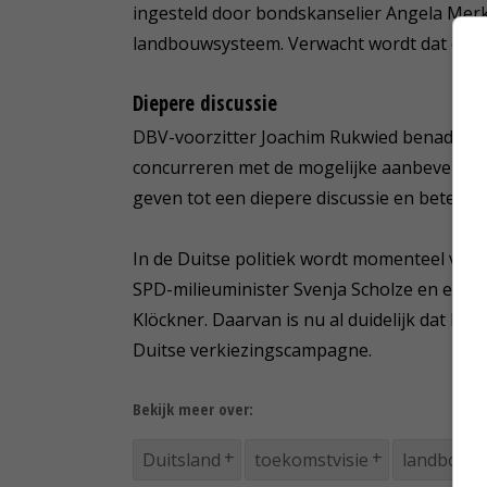
ingesteld door bondskanselier Angela Merk
landbouwsysteem. Verwacht wordt dat die 
Diepere discussie
DBV-voorzitter Joachim Rukwied benadrukte
concurreren met de mogelijke aanbevelinge
geven tot een diepere discussie en betere 
In de Duitse politiek wordt momenteel vol
SPD-milieuminister Svenja Scholze en een
Klöckner. Daarvan is nu al duidelijk dat la
Duitse verkiezingscampagne.
Bekijk meer over:
Duitsland
toekomstvisie
landbouwp