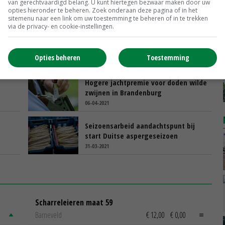
van gerechtvaardigd belang. U kunt hiertegen bezwaar maken door uw
opties hieronder te beheren. Zoek onderaan deze pagina of in het
sitemenu naar een link om uw toestemming te beheren of in te trekken
via de privacy- en cookie-instellingen.
Duitse regio slechter af zonder
pest
vleesverwerker Tönnies
Opties beheren
Toestemming
16-04-2021
Hogere jachtpremie voor doden wilde
zwijnen in Brandenburg
06-04-2021
Seizoensarbeid aandachtspunt bij
start Duitse aspergeseizoen
31-03-2021
Scharreleieren maat 59
Barneveld
€ 12,00
€ 0,00