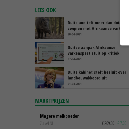
LEES OOK
Duitsland telt meer dan duizend
zwijnen met Afrikaanse varkens
20-04-2021
Duitse aanpak Afrikaanse
varkenspest stuit op kritiek
07-04-2021
Duits kabinet stelt besluit over
landbouwakkoord uit
01-04-2021
MARKTPRIJZEN
Magere melkpoeder
Zuivel NL
€ 269,00
€ 7,00