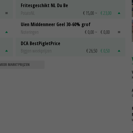
Fritesgeschikt NL Du Be
PotatoNL
€ 15,00
~
€ 23,00
Uien Middenmeer Geel 30-60% grof
Noteringen
€ 0,00
~
€ 0,00
DCA BestPigletPrice
Biggen weekprijzen
€ 26,50
€ 0,50
MEER MARKTPRIJZEN