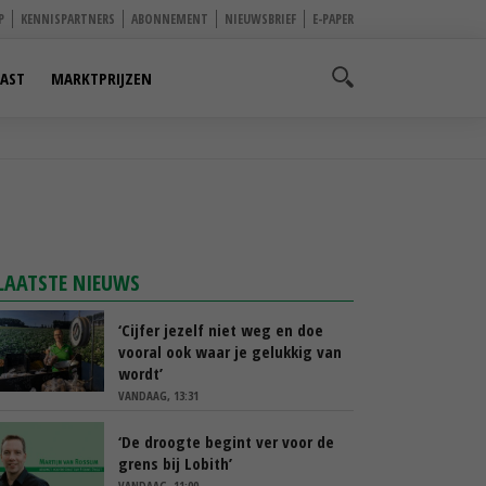
P
KENNISPARTNERS
ABONNEMENT
NIEUWSBRIEF
E-PAPER
AST
MARKTPRIJZEN
LAATSTE NIEUWS
‘Cijfer jezelf niet weg en doe
vooral ook waar je gelukkig van
wordt’
VANDAAG, 13:31
‘De droogte begint ver voor de
grens bij Lobith’
VANDAAG, 11:00