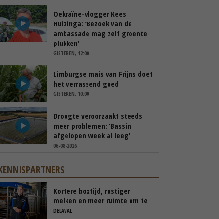
Oekraïne-vlogger Kees
Huizinga: ‘Bezoek van de
ambassade mag zelf groente
plukken’
GISTEREN, 12:00
Limburgse mais van Frijns doet
het verrassend goed
GISTEREN, 10:00
Droogte veroorzaakt steeds
meer problemen: ‘Bassin
afgelopen week al leeg’
06-08-2026
KENNISPARTNERS
Kortere boxtijd, rustiger
melken en meer ruimte om te
blijven weiden
DELAVAL