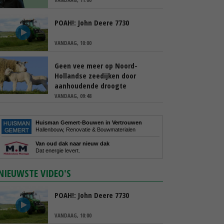
POAH!: John Deere 7730
VANDAAG, 10:00
Geen vee meer op Noord-
Hollandse zeedijken door
aanhoudende droogte
VANDAAG, 09:48
Huisman Gemert-Bouwen in Vertrouwen
Hallenbouw, Renovatie & Bouwmaterialen
Van oud dak naar nieuw dak
Dat energie levert.
NIEUWSTE VIDEO'S
POAH!: John Deere 7730
VANDAAG, 10:00