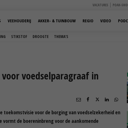
VACATURES
POAH-SHO
S
VEEHOUDERIJ
AKKER- & TUINBOUW
REGIO
VIDEO
PODC
ING
STIKSTOF
DROOGTE
THEMA'S
 voor voedselparagraaf in
we toekomstvisie voor de borging van voedselzekerheid en
sie vormt de boereninbreng voor de aankomende