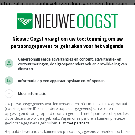
el en zal in juni aanbevelingen doen voor een duurzaam
commissie met enkele ingrijpende aanbevelingen komt.
 dat de DBV met zijn toekomstconcept niet wil
Nieuwe Oogst vraagt om uw toestemming om uw
persoonsgegevens te gebruiken voor het volgende:
n van de ZKL. De agrarische sector wil een aanzet
oriëntatie op toekomstig landbouwbeleid.
Gepersonaliseerde advertenties en content, advertentie- en
contentmetingen, doelgroepenonderzoek en ontwikkeling van
diensten
op gedebatteerd over een nieuwe dierenwelzijnswet van
 nieuwe Landbouwwet van CDU-landbouwminister Julia
Informatie op een apparaat opslaan en/of openen
ndbouwzaken een belangrijk onderdeel zullen zijn van de
Meer informatie
Uw persoonsgegevens worden verwerkt en informatie van uw apparaat
(cookies, unieke ID's en andere apparaatgegevens) kan worden
opgeslagen door, geopend door en gedeeld met 4 partners of specifiek
door deze site worden gebruikt. Wij en onze partners kunnen precieze
geolocatiegegevens gebruiken.
Lijst met partners.
olitiek
Bepaalde leveranciers kunnen uw persoonsgegevens verwerken op basis