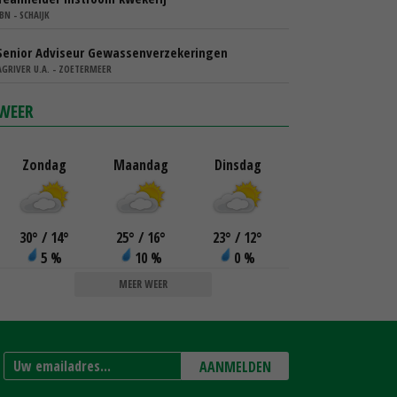
IBN - SCHAIJK
Senior Adviseur Gewassenverzekeringen
AGRIVER U.A. - ZOETERMEER
WEER
Zondag
Maandag
Dinsdag
30
°
/ 14
°
25
°
/ 16
°
23
°
/ 12
°
5 %
10 %
0 %
MEER WEER
AANMELDEN