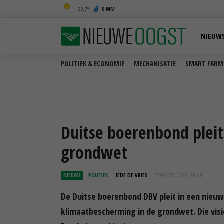
0 MM
22,7
NIEUW
POLITIEK & ECONOMIE
MECHANISATIE
SMART FARM
Duitse boerenbond pleit
grondwet
NIEUWS
POLITIEK
IEDE DE VRIES
22 APR 2021 OM 14:30
UUR
De Duitse boerenbond DBV pleit in een nieu
klimaatbescherming in de grondwet. Die vi