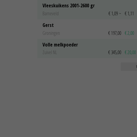
Vleeskuikens 2001-2600 gr
Barneveld
€ 1,09
~
€ 1,11
Gerst
Groningen
€ 197,00
€ 2,00
Volle melkpoeder
Zuivel NL
€ 345,00
€ 20,00