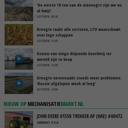
‘De eerste 10 ton van de uienoogst zijn we nu
al kwijt’
GISTEREN, 09:28
Droogte raakt alle sectoren, LTO waarschuwt
voor lege schappen
GISTEREN, 11:05
Koeien van enige drijvende boerderij ter
wereld zijn te koop
GISTEREN, 12:00
Droogte veroorzaakt steeds meer problemen:
‘Bassin afgelopen week al leeg’
GISTEREN, 14:06
NIEUW OP
MECHANISATIE
MARKT.NL
JOHN DEERE 6155R TREKKER AP (HAE) #60472
GEBRUIKT, P.O.A.