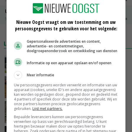
Noteringen
€ 26,00
~
€ 33,00
Uien Middenmeer Geel 30-60% grof
Noteringen
€ 0,00
~
€ 0,00
Nieuwe Oogst vraagt om uw toestemming om uw
persoonsgegevens te gebruiken voor het volgende:
MEER MARKTPRIJZEN
Gepersonaliseerde advertenties en content,
LAATSTE NIEUWS
advertentie- en contentmetingen,
doelgroepenonderzoek en ontwikkeling van diensten
Gemiddelde Europese melkprijs daalt licht in
juni
Informatie op een apparaat opslaan en/of openen
GISTEREN, 17:04
Meer informatie
Frans onderzoekcentrum bestrijkt hele
Uw persoonsgegevens worden verwerkt en informatie van uw
varkensvleesketen
apparaat (cookies, unieke ID's en andere apparaatgegevens)
GISTEREN, 15:29
kan worden opgeslagen door, geopend door en gedeeld met
4 partners of specifiek door deze site worden gebruikt. Wij en
onze partners kunnen precieze geolocatiegegevens
Emmeloord noteert eerste zaaiuien op
gebruiken.
Lijst met partners.
maximaal 20 euro
Bepaalde leveranciers kunnen uw persoonsgegevens
GISTEREN, 14:59
verwerken op basis van gerechtvaardigd belang. U kunt
hiertegen bezwaar maken door uw opties hieronder te
Spontane boerenacties in Twente en
beheren. Zoek onderaan deze pagina of in het sitemenu naar