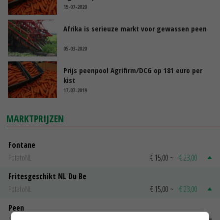
15-07-2020
Afrika is serieuze markt voor gewassen peen
05-03-2020
Prijs peenpool Agrifirm/DCG op 181 euro per
kist
17-07-2019
MARKTPRIJZEN
Fontane
PotatoNL
€ 15,00
~
€ 23,00
Fritesgeschikt NL Du Be
PotatoNL
€ 15,00
~
€ 23,00
Peen