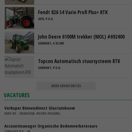
Fendt 826 S4 Vario Profi Plus+ RTK
2015, P.O.A.
John Deere 6100M trekker (MOL) #692400
GEBRUIKT, € 92.500
Topcon Automatisch stuursysteem RTK
GEBRUIKT, P.O.A.
MEER ADVERTENTIES
VACATURES
Verkoper Binnendienst Glastuinbouw
KARO BV - ZWAAGDIJK, NOORD-HOLLAND,
Accountmanager Organische Bodemverbeteraars
COMGOED B.V. - NL