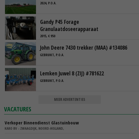
2024, P.O.A.
Gandy P45 Forage
Granulaatdoseerapparaat
2015, € 950
John Deere 7430 trekker (MAA) #134086
GEBRUIKT, P.O.A.
Lemken Juwel 8 (ZIJ) #781622
GEBRUIKT, P.O.A.
MEER ADVERTENTIES
VACATURES
Verkoper Binnendienst Glastuinbouw
KARO BV - ZWAAGDIJK, NOORD-HOLLAND,