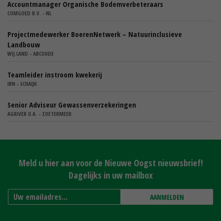
Accountmanager Organische Bodemverbeteraars
COMGOED B.V. - NL
Projectmedewerker BoerenNetwerk – Natuurinclusieve
Landbouw
WIJ.LAND - ABCOUDE
Teamleider instroom kwekerij
IBN - SCHAIJK
Senior Adviseur Gewassenverzekeringen
AGRIVER U.A. - ZOETERMEER
Meld u hier aan voor de Nieuwe Oogst nieuwsbrief!
Dagelijks in uw mailbox
AANMELDEN