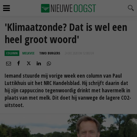
'Klimaatzonde? Dat is wel een
heel groot woord'
COLUMN
MELKVEE
TIMO BURGERS
24 DEC 2020 OM 12:00
UUR
Iemand stuurde mij vorige week een column van Paul
Luttikhuis uit het NRC Handelsblad. Hij schrijft daarin dat
hij zijn cappuccino tegenwoordig drinkt met havermelk in
plaats van met melk. Dit doet hij vanwege de lagere CO2-
uitstoot.