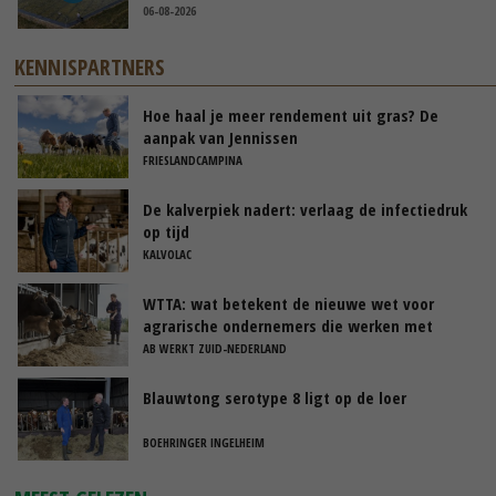
06-08-2026
KENNISPARTNERS
Hoe haal je meer rendement uit gras? De
aanpak van Jennissen
FRIESLANDCAMPINA
De kalverpiek nadert: verlaag de infectiedruk
op tijd
KALVOLAC
WTTA: wat betekent de nieuwe wet voor
agrarische ondernemers die werken met
uitzendkrachten?
AB WERKT ZUID-NEDERLAND
Blauwtong serotype 8 ligt op de loer
BOEHRINGER INGELHEIM