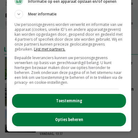
Informatie op een apparaat opslaan en/of openen
Zuivel weekprijzen
€ 134,00
€ 0,00
Meer informatie
Boeren Gouda 12 kg
Boerenkaas
€ 6,05
€ 0,00
Uw persoonsgegevens worden verwerkt en informatie van uw
apparaat (cookies, unieke ID's en andere apparaatgegevens)
kan worden opgeslagen door, geopend door en gedeeld met
MEER MARKTPRIJZEN
4 partners of specifiek door deze site worden gebruikt. Wij en
onze partners kunnen precieze geolocatiegegevens
LAATSTE NIEUWS
gebruiken.
Lijst met partners.
Bepaalde leveranciers kunnen uw persoonsgegevens
Zeer lage Rijnaanvoer komt bovenop droogste
verwerken op basis van gerechtvaardigd belang. U kunt
hiertegen bezwaar maken door uw opties hieronder te
juli ooit
beheren. Zoek onderaan deze pagina of in het sitemenu naar
VANDAAG, 13:55
een link om uw toestemming te beheren of in te trekken via de
privacy- en cookie-instellingen.
Brittany Ferries stopt met veetransport tussen
Ierland en Frankrijk
Toestemming
VANDAAG, 13:46
Waarschuwing moet
Opties beheren
grondwateronttrekkingsverbod in Limburg
voorkomen
VANDAAG, 13:37