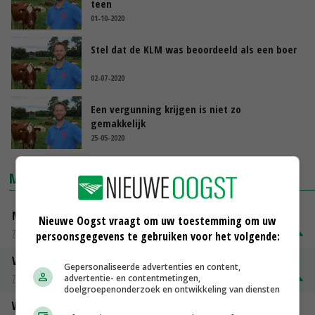
teen
01-10-2020
Stel dat de KLM was beoordeeld als een boer
02-07-2020
Een vergunning krijgen is niet zo
gemakkelijk
25-05-2020
MARKTPRIJZEN
Magere melkpoeder
Nieuwe Oogst vraagt om uw toestemming om uw
Zuivel weekprijzen
€ 269,00
€ 7,00
persoonsgegevens te gebruiken voor het volgende:
Volle melkpoeder
Gepersonaliseerde advertenties en content,
Zuivel weekprijzen
€ 345,00
€ 20,00
advertentie- en contentmetingen,
doelgroepenonderzoek en ontwikkeling van diensten
Weipoeder