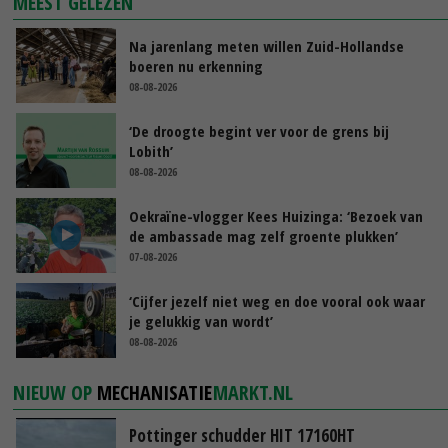
MEEST GELEZEN
Na jarenlang meten willen Zuid-Hollandse
boeren nu erkenning
08-08-2026
‘De droogte begint ver voor de grens bij
Lobith’
08-08-2026
Oekraïne-vlogger Kees Huizinga: ‘Bezoek van
de ambassade mag zelf groente plukken’
07-08-2026
‘Cijfer jezelf niet weg en doe vooral ook waar
je gelukkig van wordt’
08-08-2026
NIEUW OP
MECHANISATIE
MARKT.NL
Pottinger schudder HIT 17160HT