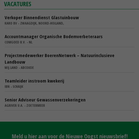
VACATURES
Verkoper Binnendienst Glastuinbouw
KARO BV - ZWAAGDIJK, NOORD-HOLLAND,
Accountmanager Organische Bodemverbeteraars
COMGOED B.V. - NL
Projectmedewerker BoerenNetwerk – Natuurinclusieve
Landbouw
WIJ.LAND - ABCOUDE
Teamleider instroom kwekerij
IBN - SCHAIJK
Senior Adviseur Gewassenverzekeringen
AGRIVER U.A. - ZOETERMEER
Meld u hier aan voor de Nieuwe Oogst nieuwsbrief!