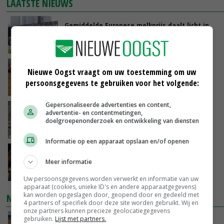
LAATSTE NIEUWS
Gemiddelde Europese melkprijs daalt licht in
juni
GISTEREN, 17:04
Frans onderzoekcentrum bestrijkt hele
Nieuwe Oogst vraagt om uw toestemming om uw
varkensvleesketen
persoonsgegevens te gebruiken voor het volgende:
GISTEREN, 15:29
Gepersonaliseerde advertenties en content,
Emmeloord noteert eerste zaaiuien op
advertentie- en contentmetingen,
maximaal 20 euro
doelgroepenonderzoek en ontwikkeling van diensten
GISTEREN, 14:59
Informatie op een apparaat opslaan en/of openen
Spontane boerenacties in Twente en
Meer informatie
Apeldoorn zetten de trend
GISTEREN, 14:48
Uw persoonsgegevens worden verwerkt en informatie van uw
apparaat (cookies, unieke ID's en andere apparaatgegevens)
kan worden opgeslagen door, geopend door en gedeeld met
NIEUWSTE VIDEO'S
4 partners of specifiek door deze site worden gebruikt. Wij en
onze partners kunnen precieze geolocatiegegevens
gebruiken.
Lijst met partners.
Droogte veroorzaakt steeds meer problemen: