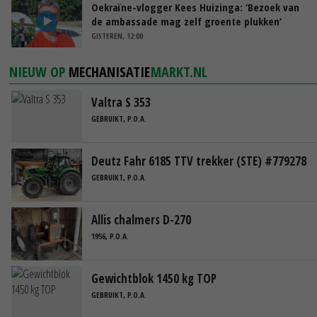
Oekraïne-vlogger Kees Huizinga: ‘Bezoek van
de ambassade mag zelf groente plukken’
GISTEREN, 12:00
NIEUW OP
MECHANISATIE
MARKT.NL
Valtra S 353
GEBRUIKT, P.O.A.
Deutz Fahr 6185 TTV trekker (STE) #779278
GEBRUIKT, P.O.A.
Allis chalmers D-270
1956, P.O.A.
Gewichtblok 1450 kg TOP
GEBRUIKT, P.O.A.