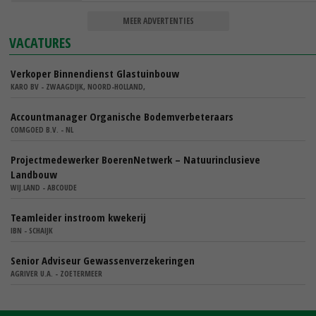
MEER ADVERTENTIES
VACATURES
Verkoper Binnendienst Glastuinbouw
KARO BV - ZWAAGDIJK, NOORD-HOLLAND,
Accountmanager Organische Bodemverbeteraars
COMGOED B.V. - NL
Projectmedewerker BoerenNetwerk – Natuurinclusieve
Landbouw
WIJ.LAND - ABCOUDE
Teamleider instroom kwekerij
IBN - SCHAIJK
Senior Adviseur Gewassenverzekeringen
AGRIVER U.A. - ZOETERMEER