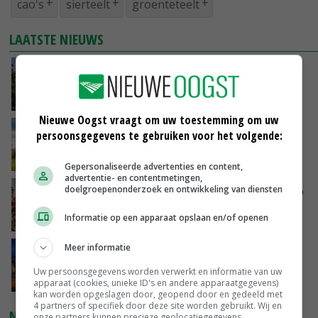
cao's
sierteelt
groenteteelt
LAATSTE NIEUWS
Kamervragen over onttrekkingsverbod,
minister spreekt van ‘ondernemersrisico’
GISTEREN, 16:27
Nieuwe Oogst vraagt om uw toestemming om uw
‘Rendement van Krullvarkens komt van de
persoonsgegevens te gebruiken voor het volgende:
overkant’
GISTEREN, 15:30
Gepersonaliseerde advertenties en content,
advertentie- en contentmetingen,
doelgroepenonderzoek en ontwikkeling van diensten
Oorlogen en El Niño stuwen voedselprijzen op
Informatie op een apparaat opslaan en/of openen
GISTEREN, 15:04
Meer informatie
Nettowinst Royal A-ware onder druk ondanks
hogere omzet
Uw persoonsgegevens worden verwerkt en informatie van uw
GISTEREN, 14:35
apparaat (cookies, unieke ID's en andere apparaatgegevens)
kan worden opgeslagen door, geopend door en gedeeld met
4 partners of specifiek door deze site worden gebruikt. Wij en
NIEUWSTE VIDEO'S
onze partners kunnen precieze geolocatiegegevens