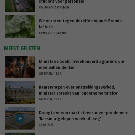
studio’s voor personeel
HG ENERGIESYSTEMEN
We vechten tegen dezelfde vijand: Bremia
lactuca
BAYER CROP SCIENCE
MEEST GELEZEN
Ministerie zoekt tweehonderd agrariërs die
mee willen denken
GISTEREN, 11:34
Kamervragen over onttrekkingsverbod,
minister spreekt van ‘ondernemersrisico’
GISTEREN, 16:27
Droogte veroorzaakt steeds meer problemen:
‘Bassin afgelopen week al leeg’
06-08-2026