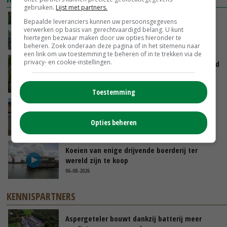
gebruiken.
Lijst met partners.
Oekraïne-vlogger Kees Huizinga: ‘Bezoek van
Bepaalde leveranciers kunnen uw persoonsgegevens
verwerken op basis van gerechtvaardigd belang. U kunt
de ambassade mag zelf groente plukken’
hiertegen bezwaar maken door uw opties hieronder te
GISTEREN, 12:00
beheren. Zoek onderaan deze pagina of in het sitemenu naar
een link om uw toestemming te beheren of in te trekken via de
privacy- en cookie-instellingen.
Limburgse mais van Frijns doet het verrassend
goed
GISTEREN, 10:00
Toestemming
Droogte veroorzaakt steeds meer problemen:
‘Bassin afgelopen week al leeg’
Opties beheren
06-08-2026
Koeien van enige drijvende boerderij ter
wereld zijn te koop
06-08-2026
KENNISPARTNERS
Aspergeteler bouwt dankzij batterij meer