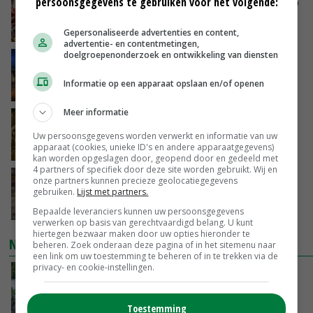
persoonsgegevens te gebruiken voor het volgende:
Oorlogen en El Niño stuwen voedselprijzen op
VANDAAG, 15:04
Gepersonaliseerde advertenties en content,
advertentie- en contentmetingen,
doelgroepenonderzoek en ontwikkeling van diensten
Nettowinst Royal A-ware onder druk ondanks
hogere omzet
Informatie op een apparaat opslaan en/of openen
VANDAAG, 14:35
Meer informatie
Aandeel China in wereldwijde fritesexport
neemt verder toe
Uw persoonsgegevens worden verwerkt en informatie van uw
apparaat (cookies, unieke ID's en andere apparaatgegevens)
VANDAAG, 14:01
kan worden opgeslagen door, geopend door en gedeeld met
4 partners of specifiek door deze site worden gebruikt. Wij en
Eierprijzen lijken dieptepunt achter zich te
onze partners kunnen precieze geolocatiegegevens
gebruiken.
Lijst met partners.
laten
VANDAAG, 13:27
Bepaalde leveranciers kunnen uw persoonsgegevens
verwerken op basis van gerechtvaardigd belang. U kunt
hiertegen bezwaar maken door uw opties hieronder te
NIEUWSTE VIDEO'S
beheren. Zoek onderaan deze pagina of in het sitemenu naar
een link om uw toestemming te beheren of in te trekken via de
privacy- en cookie-instellingen.
Oekraïne-vlogger Kees Huizinga: ‘Bezoek van
de ambassade mag zelf groente plukken’
VANDAAG, 12:00
Toestemming