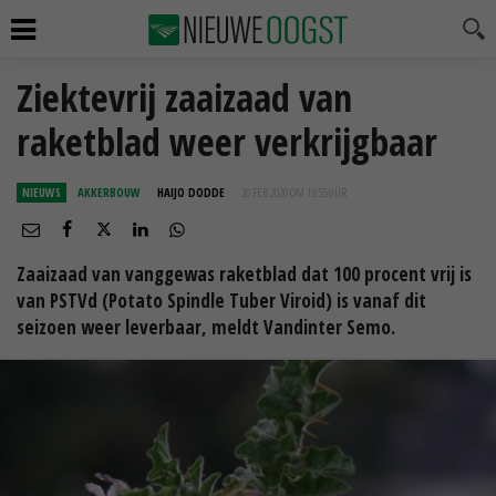
Ziektevrij zaaizaad van
raketblad weer verkrijgbaar
NIEUWS
AKKERBOUW
HAIJO DODDE
20 FEB 2020 OM 13:55
UUR
Zaaizaad van vanggewas raketblad dat 100 procent vrij is
van PSTVd (Potato Spindle Tuber Viroid) is vanaf dit
seizoen weer leverbaar, meldt Vandinter Semo.