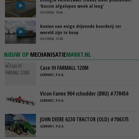
‘Bassin afgelopen week al leeg’
GISTEREN, 14:06
Koeien van enige drijvende boerderij ter
wereld zijn te koop
GISTEREN, 12:00
NIEUW OP
MECHANISATIE
MARKT.NL
Case IH FARMALL 120M
GEBRUIKT, P.O.A.
Vicon Fanex 904 schudder (BRU) #778456
GEBRUIKT, P.O.A.
JOHN DEERE 6230 TRACTOR (OLD) #706375
GEBRUIKT, P.O.A.