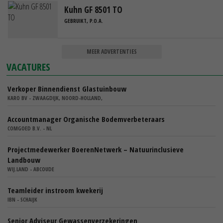
Kuhn GF 8501 TO
GEBRUIKT, P.O.A.
MEER ADVERTENTIES
VACATURES
Verkoper Binnendienst Glastuinbouw
KARO BV - ZWAAGDIJK, NOORD-HOLLAND,
Accountmanager Organische Bodemverbeteraars
COMGOED B.V. - NL
Projectmedewerker BoerenNetwerk – Natuurinclusieve
Landbouw
WIJ.LAND - ABCOUDE
Teamleider instroom kwekerij
IBN - SCHAIJK
Senior Adviseur Gewassenverzekeringen