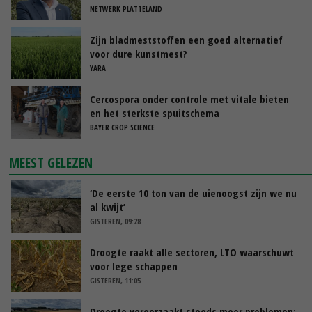
NETWERK PLATTELAND
Zijn bladmeststoffen een goed alternatief
voor dure kunstmest?
YARA
Cercospora onder controle met vitale bieten
en het sterkste spuitschema
BAYER CROP SCIENCE
MEEST GELEZEN
‘De eerste 10 ton van de uienoogst zijn we nu
al kwijt’
GISTEREN, 09:28
Droogte raakt alle sectoren, LTO waarschuwt
voor lege schappen
GISTEREN, 11:05
Droogte veroorzaakt steeds meer problemen: