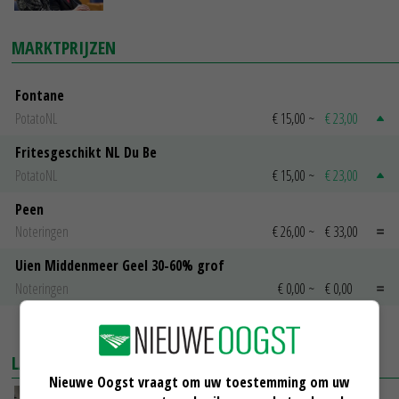
MARKTPRIJZEN
Fontane
PotatoNL
€ 15,00
~
€ 23,00
Fritesgeschikt NL Du Be
PotatoNL
€ 15,00
~
€ 23,00
Peen
Noteringen
€ 26,00
~
€ 33,00
Uien Middenmeer Geel 30-60% grof
Noteringen
€ 0,00
~
€ 0,00
MEER MARKTPRIJZEN
LAATSTE NIEUWS
Nieuwe Oogst vraagt om uw toestemming om uw