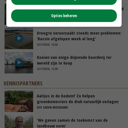
Limburgse mais van Frijns doet het verrassend
goed
Opties beheren
VANDAAG, 10:00
Droogte veroorzaakt steeds meer problemen:
‘Bassin afgelopen week al leeg’
GISTEREN, 14:06
Koeien van enige drijvende boerderij ter
wereld zijn te koop
GISTEREN, 12:00
KENNISPARTNERS
Aaltjes in de bodem? Zo helpen
groenbemesters de druk natuurlijk verlagen
DSV ZADEN NEDERLAND
‘We geven samen de toekomst van de
landbouw vorm’