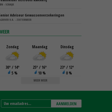
IBN - SCHAIJK
Senior Adviseur Gewassenverzekeringen
AGRIVER U.A. - ZOETERMEER
WEER
Zondag
Maandag
Dinsdag
30
°
/ 14
°
25
°
/ 16
°
23
°
/ 12
°
5 %
10 %
0 %
MEER WEER
AANMELDEN