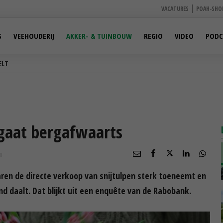
VACATURES
POAH-SHO
S
VEEHOUDERIJ
AKKER- & TUINBOUW
REGIO
VIDEO
PODC
ELT
t gaat bergafwaarts
R
ren de directe verkoop van snijtulpen sterk toeneemt en
nd daalt. Dat blijkt uit een enquête van de Rabobank.