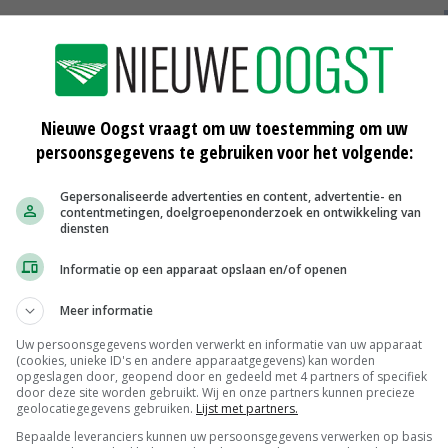
apport van 2018 schetste, vinden de geënquêteerden ook
voorziet de bank dat Nederland 3 miljard snijtulpen
estegen verkopen in het supermarktkanaal en in Oost-
Nieuwe Oogst vraagt om uw toestemming om uw
persoonsgegevens te gebruiken voor het volgende:
e groei kleiner zal zijn.
Gepersonaliseerde advertenties en content, advertentie- en
contentmetingen, doelgroepenonderzoek en ontwikkeling van
diensten
olg dat die bij de inkoop van de bollen meer met vaste
nd wensen te zijn. De rol van in- en verkoopbureau's als
Informatie op een apparaat opslaan en/of openen
oembollencentrale vermindert hierdoor, is een andere
Meer informatie
derde van sector in.
Uw persoonsgegevens worden verwerkt en informatie van uw apparaat
(cookies, unieke ID's en andere apparaatgegevens) kan worden
opgeslagen door, geopend door en gedeeld met 4 partners of specifiek
uw bij de Rabobank en een van de opstellers van het
door deze site worden gebruikt. Wij en onze partners kunnen precieze
ft de gehouden peiling de grote lijnen van 'Tulpenmanie
geolocatiegegevens gebruiken.
Lijst met partners.
chtig mensen tien stellingen voorgelegd. 'De peiling is
Bepaalde leveranciers kunnen uw persoonsgegevens verwerken op basis