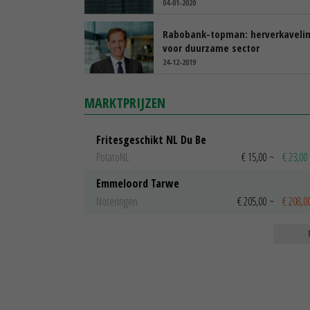
04-01-2020
Rabobank-topman: herverkaveli
voor duurzame sector
24-12-2019
MARKTPRIJZEN
Fritesgeschikt NL Du Be
PotatoNL
€ 15,00
~
€ 23,00
Emmeloord Tarwe
Noteringen
€ 205,00
~
€ 208,0