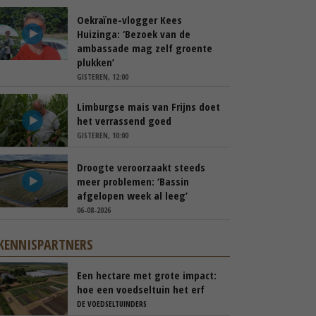
Oekraïne-vlogger Kees
Huizinga: ‘Bezoek van de
ambassade mag zelf groente
plukken’
GISTEREN, 12:00
Limburgse mais van Frijns doet
het verrassend goed
GISTEREN, 10:00
Droogte veroorzaakt steeds
meer problemen: ‘Bassin
afgelopen week al leeg’
06-08-2026
KENNISPARTNERS
Een hectare met grote impact:
hoe een voedseltuin het erf
van Barton Arnts versterkt
DE VOEDSELTUINDERS