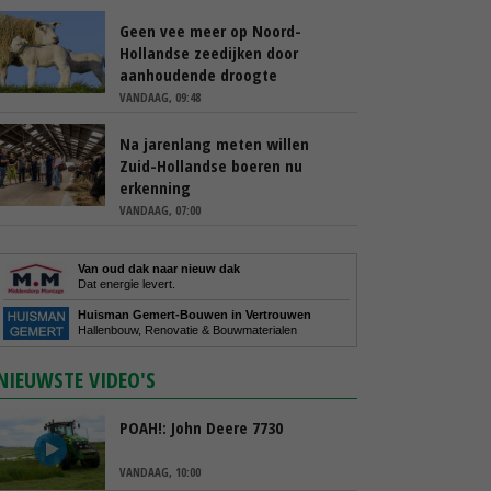
Geen vee meer op Noord-
Hollandse zeedijken door
aanhoudende droogte
VANDAAG, 09:48
Na jarenlang meten willen
Zuid-Hollandse boeren nu
erkenning
VANDAAG, 07:00
Van oud dak naar nieuw dak
Dat energie levert.
Huisman Gemert-Bouwen in Vertrouwen
Hallenbouw, Renovatie & Bouwmaterialen
NIEUWSTE VIDEO'S
POAH!: John Deere 7730
VANDAAG, 10:00