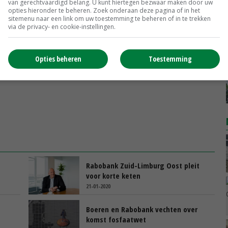
van gerechtvaardigd belang. U kunt hiertegen bezwaar maken door uw
ft wel een indicatie', legt Van Horen de opzet uit.
opties hieronder te beheren. Zoek onderaan deze pagina of in het
sitemenu naar een link om uw toestemming te beheren of in te trekken
via de privacy- en cookie-instellingen.
Opties beheren
Toestemming
Rabobank Zuid-Limburg Oost pleit
voor korte keten
21-01-2020
Boeren en Rabobank vechten over
komst fosfaatwet