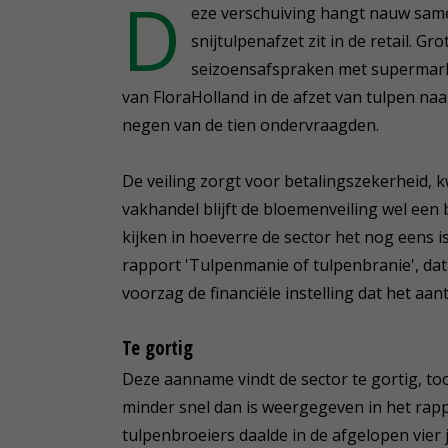
D
eze verschuiving hangt nauw same
snijtulpenafzet zit in de retail. G
seizoensafspraken met supermarkte
van FloraHolland in de afzet van tulpen naa
negen van de tien ondervraagden.
De veiling zorgt voor betalingszekerheid, 
vakhandel blijft de bloemenveiling wel een 
kijken in hoeverre de sector het nog eens 
rapport 'Tulpenmanie of tulpenbranie', dat
voorzag de financiële instelling dat het aan
Te gortig
Deze aanname vindt de sector te gortig, too
minder snel dan is weergegeven in het rapp
tulpenbroeiers daalde in de afgelopen vier 