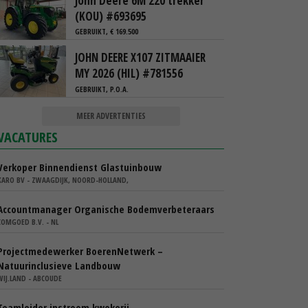
John Deere 6M 220 trekker
(KOU) #693695
GEBRUIKT, € 169.500
JOHN DEERE X107 ZITMAAIER
MY 2026 (HIL) #781556
GEBRUIKT, P.O.A.
MEER ADVERTENTIES
VACATURES
Verkoper Binnendienst Glastuinbouw
KARO BV - ZWAAGDIJK, NOORD-HOLLAND,
Accountmanager Organische Bodemverbeteraars
COMGOED B.V. - NL
Projectmedewerker BoerenNetwerk –
Natuurinclusieve Landbouw
WIJ.LAND - ABCOUDE
Teamleider instroom kwekerij