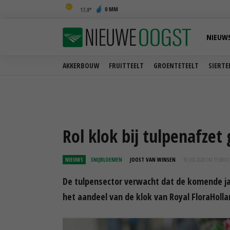
0 MM
17,8
NIEUW
AKKERBOUW
FRUITTEELT
GROENTETEELT
SIERTE
Rol klok bij tulpenafze
NIEUWS
SNIJBLOEMEN
JOOST VAN WINSEN
30 JAN 2020 OM 15:08
UU
De tulpensector verwacht dat de komende ja
het aandeel van de klok van Royal FloraHolla