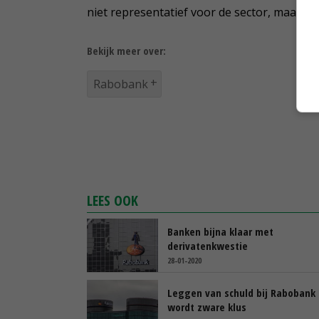
niet representatief voor de sector, maar gee
Bekijk meer over:
Rabobank
LEES OOK
Banken bijna klaar met
derivatenkwestie
28-01-2020
Leggen van schuld bij Rabobank
wordt zware klus