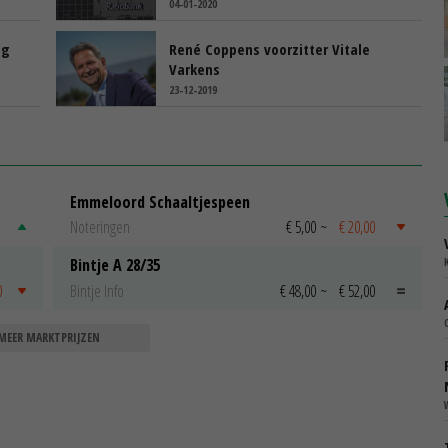
04-01-2020
ng
René Coppens voorzitter Vitale
Varkens
23-12-2019
Emmeloord Schaaltjespeen
Noteringen
€ 5,00
~
€ 20,00
Bintje A 28/35
0
Bintje Info
€ 48,00
~
€ 52,00
MEER MARKTPRIJZEN