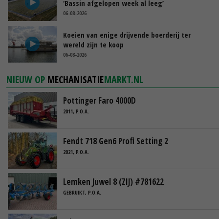
‘Bassin afgelopen week al leeg’
06-08-2026
Koeien van enige drijvende boerderij ter
wereld zijn te koop
06-08-2026
NIEUW OP
MECHANISATIE
MARKT.NL
Pottinger Faro 4000D
2011, P.O.A.
Fendt 718 Gen6 Profi Setting 2
2021, P.O.A.
Lemken Juwel 8 (ZIJ) #781622
GEBRUIKT, P.O.A.