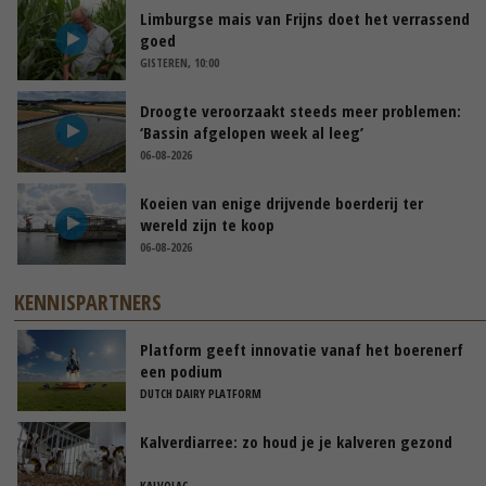
Limburgse mais van Frijns doet het verrassend
goed
GISTEREN, 10:00
Droogte veroorzaakt steeds meer problemen:
‘Bassin afgelopen week al leeg’
06-08-2026
Koeien van enige drijvende boerderij ter
wereld zijn te koop
06-08-2026
KENNISPARTNERS
Platform geeft innovatie vanaf het boerenerf
een podium
DUTCH DAIRY PLATFORM
Kalverdiarree: zo houd je je kalveren gezond
KALVOLAC