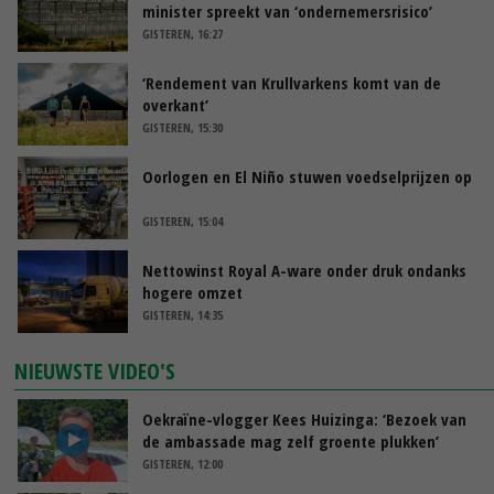
minister spreekt van ‘ondernemersrisico’
GISTEREN, 16:27
‘Rendement van Krullvarkens komt van de
overkant’
GISTEREN, 15:30
Oorlogen en El Niño stuwen voedselprijzen op
GISTEREN, 15:04
Nettowinst Royal A-ware onder druk ondanks
hogere omzet
GISTEREN, 14:35
NIEUWSTE VIDEO'S
Oekraïne-vlogger Kees Huizinga: ‘Bezoek van
de ambassade mag zelf groente plukken’
GISTEREN, 12:00