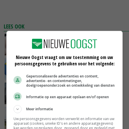
LEES OOK
Calon: CETA niet perfect, maar goed genoeg
06-11-2019
Nieuwe Oogst vraagt om uw toestemming om uw
persoonsgegevens te gebruiken voor het volgende:
Groot verzet tegen EU-verdrag met Canada
31-10-2019
Gepersonaliseerde advertenties en content,
advertentie- en contentmetingen,
doelgroepenonderzoek en ontwikkeling van diensten
Brussel geeft groen licht voor CETA
Informatie op een apparaat opslaan en/of openen
16-02-2017
Meer informatie
CETA biedt kans voor kaas
Uw persoonsgegevens worden verwerkt en informatie van uw
apparaat (cookies, unieke ID's en andere apparaatgegevens)
04-11-2016
kan worden opgeslagen door, geopend door en gedeeld met