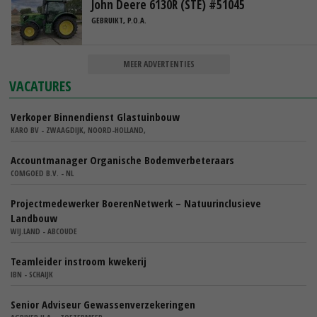
John Deere 6130R (STE) #51045
GEBRUIKT, P.O.A.
MEER ADVERTENTIES
VACATURES
Verkoper Binnendienst Glastuinbouw
KARO BV - ZWAAGDIJK, NOORD-HOLLAND,
Accountmanager Organische Bodemverbeteraars
COMGOED B.V. - NL
Projectmedewerker BoerenNetwerk – Natuurinclusieve
Landbouw
WIJ.LAND - ABCOUDE
Teamleider instroom kwekerij
IBN - SCHAIJK
Senior Adviseur Gewassenverzekeringen